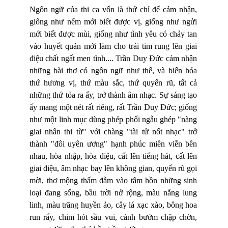
Ngôn ngữ của thi ca vốn là thứ chỉ để cảm nhận,
giống như nếm mới biết được vị, giống như ngửi
mới biết được mùi, giống như tình yêu có chảy tan
vào huyết quản mới làm cho trái tim rung lên giai
điệu chất ngất men tình.... Trần Duy Đức cảm nhận
những bài thơ có ngôn ngữ như thế, và biến hóa
thứ hương vị, thứ màu sắc, thứ quyến rũ, tất cả
những thứ tỏa ra ấy, trở thành âm nhạc. Sự sáng tạo
ấy mang một nét rất riêng, rất Trần Duy Đức; giống
như một linh mục dùng phép phối ngẫu ghép "nàng
giai nhân thi từ" với chàng "tài tử nốt nhạc" trở
thành "đôi uyên ương" hạnh phúc miên viễn bên
nhau, hòa nhập, hòa điệu, cất lên tiếng hát, cất lên
giai điệu, âm nhạc bay lên không gian, quyến rũ gọi
mời, thơ mộng thấm đẫm vào tâm hồn những sinh
loại đang sống, bầu trời nở rộng, màu nắng lung
linh, màu trăng huyền ảo, cây lá xạc xào, bông hoa
run rẩy, chim hót sầu vui, cánh bướm chập chờn,