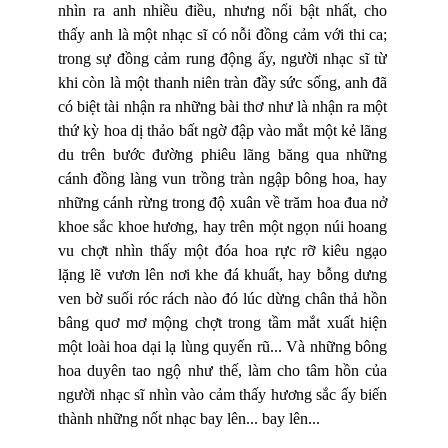
nhìn ra anh nhiều điều, nhưng nổi bật nhất, cho
thấy anh là một nhạc sĩ có nỗi đồng cảm với thi ca;
trong sự đồng cảm rung động ấy, người nhạc sĩ từ
khi còn là một thanh niên tràn đầy sức sống, anh đã
có biệt tài nhận ra những bài thơ như là nhận ra một
thứ kỳ hoa dị thảo bất ngờ đập vào mắt một kẻ lãng
du trên bước đường phiêu lãng băng qua những
cánh đồng làng vun trồng tràn ngập bông hoa, hay
những cánh rừng trong độ xuân về trăm hoa đua nở
khoe sắc khoe hương, hay trên một ngọn núi hoang
vu chợt nhìn thấy một đóa hoa rực rỡ kiêu ngạo
lặng lẽ vươn lên nơi khe đá khuất, hay bỗng dưng
ven bờ suối róc rách nào đó lúc dừng chân thả hồn
bâng quơ mơ mộng chợt trong tầm mắt xuất hiện
một loài hoa dại lạ lùng quyến rũ... Và những bông
hoa duyên tao ngộ như thế, làm cho tâm hồn của
người nhạc sĩ nhìn vào cảm thấy hương sắc ấy biến
thành những nốt nhạc bay lên... bay lên...