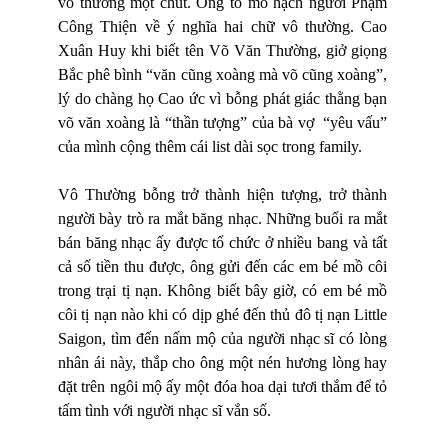
vô thường một chút. Ông tò mò hạch người Phạm
Công Thiện về ý nghĩa hai chữ vô thường. Cao
Xuân Huy khi biết tên Võ Văn Thường, giở giọng
Bắc phê bình “văn cũng xoàng mà võ cũng xoàng”,
lý do chàng họ Cao ức vì bỗng phát giác thằng bạn
võ văn xoàng là “thần tượng” của bà vợ “yêu vấu”
của mình cộng thêm cái list dài sọc trong family.
Vô Thường bỗng trở thành hiện tượng, trở thành
người bày trò ra mắt băng nhạc. Những buổi ra mắt
bán băng nhạc ấy được tổ chức ở nhiều bang và tất
cả số tiền thu được, ông gửi đến các em bé mồ côi
trong trại tị nạn. Không biết bây giờ, có em bé mồ
côi tị nạn nào khi có dịp ghé đến thủ đô tị nạn Little
Saigon, tìm đến nấm mộ của người nhạc sĩ có lòng
nhân ái này, thắp cho ông một nén hương lòng hay
đặt trên ngôi mộ ấy một đóa hoa dại tươi thắm để tỏ
tấm tình với người nhạc sĩ vắn số.