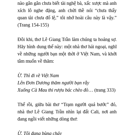
nào gân gân chưa biết tài nghệ bà, xấc xược mà anh
xích lô nghe đặng, anh chửi thề nói “chưa thấy
quan tài chưa đổ lệ,” tôi nhớ hoài câu này là vậy.”
(Trang 154-155)
Đôi khi, thơ Lê Giang Trần làm chúng ta hoảng sợ.
Hãy hình dung thế này: một nhà thơ hải ngoại, nghĩ
về những người bạn một thời ở Việt Nam, và khởi
tâm muốn về thăm:
Ừ. Thì đi về Việt Nam
Lên Đơn Dương thăm người bạn rẫy
Xuống Cà Mau thi rượu bác chèo đò
… (trang 333)
Thế rồi, giữa bài thơ “Trạm người quá bước” đó,
nhà thơ Lê Giang Trần nhìn lại đất Cali, nơi anh
đang ngồi viết những dòng thơ:
Ừ. Tôi đang bùng cháy