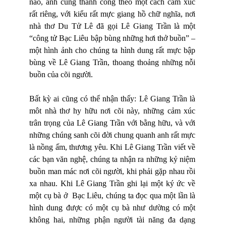
nào, anh cũng thành công theo một cách cảm xúc
rất riêng, với kiểu rất mực giang hồ chữ nghĩa, nơi
nhà thơ Du Tử Lê đã gọi Lê Giang Trần là một
“công tử Bạc Liêu bập bùng những hơi thở buồn” –
một hình ảnh cho chúng ta hình dung rất mực bập
bùng về Lê Giang Trần, thoang thoảng những nỗi
buồn của cõi người.
Bất kỳ ai cũng có thể nhận thấy: Lê Giang Trần là
môt nhà thơ hy hữu nơi cõi này, những cảm xúc
trân trọng của Lê Giang Trần với bằng hữu, và với
những chúng sanh cõi đời chung quanh anh rất mực
là nồng ấm, thương yêu. Khi Lê Giang Trần viết về
các bạn văn nghệ, chúng ta nhận ra những kỷ niệm
buồn man mác nơi cõi người, khi phải gặp nhau rồi
xa nhau. Khi Lê Giang Trần ghi lại một ký ức về
một cụ bà ở Bạc Liêu, chúng ta đọc qua một lần là
hình dung được có một cụ bà như dường có một
không hai, những phận người tài năng đa dạng