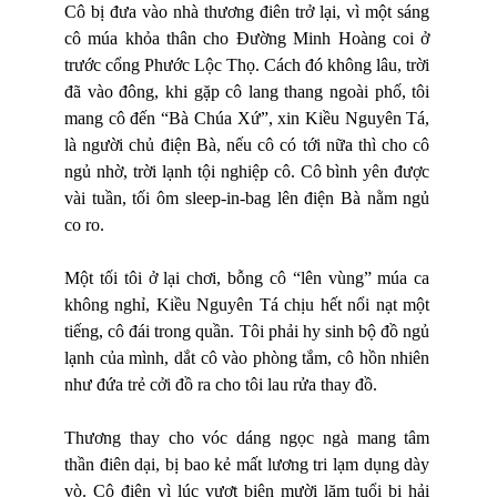
Cô bị đưa vào nhà thương điên trở lại, vì một sáng
cô múa khỏa thân cho Đường Minh Hoàng coi ở
trước cổng Phước Lộc Thọ. Cách đó không lâu, trời
đã vào đông, khi gặp cô lang thang ngoài phố, tôi
mang cô đến “Bà Chúa Xứ”, xin Kiều Nguyên Tá,
là người chủ điện Bà, nếu cô có tới nữa thì cho cô
ngủ nhờ, trời lạnh tội nghiệp cô. Cô bình yên được
vài tuần, tối ôm sleep-in-bag lên điện Bà nằm ngủ
co ro.
Một tối tôi ở lại chơi, bỗng cô “lên vùng” múa ca
không nghỉ, Kiều Nguyên Tá chịu hết nổi nạt một
tiếng, cô đái trong quần. Tôi phải hy sinh bộ đồ ngủ
lạnh của mình, dắt cô vào phòng tắm, cô hồn nhiên
như đứa trẻ cởi đồ ra cho tôi lau rửa thay đồ.
Thương thay cho vóc dáng ngọc ngà mang tâm
thần điên dại, bị bao kẻ mất lương tri lạm dụng dày
vò. Cô điên vì lúc vượt biên mười lăm tuổi bị hải