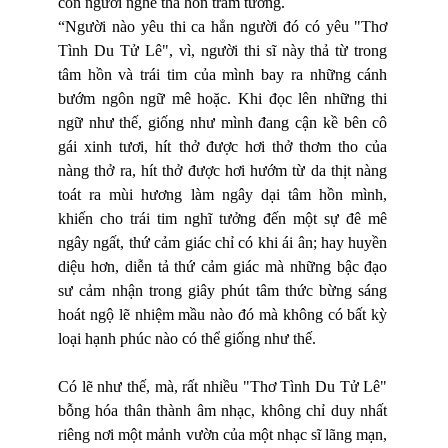
con người nghe thả hồn trầm tưởng.
“Người nào yêu thi ca hẳn người đó có yêu "Thơ
Tình Du Tử Lê", vì, người thi sĩ này thả từ trong
tâm hồn và trái tim của mình bay ra những cánh
bướm ngôn ngữ mê hoặc. Khi đọc lên những thi
ngữ như thế, giống như mình đang cận kề bên cô
gái xinh tươi, hít thở được hơi thở thơm tho của
nàng thở ra, hít thở được hơi hướm từ da thịt nàng
toát ra mùi hương làm ngây dại tâm hồn mình,
khiến cho trái tim nghĩ tưởng đến một sự đê mê
ngây ngất, thứ cảm giác chỉ có khi ái ân; hay huyền
diệu hơn, diễn tả thứ cảm giác mà những bậc đạo
sư cảm nhận trong giây phút tâm thức bừng sáng
hoát ngộ lẽ nhiệm mầu nào đó mà không có bất kỳ
loại hạnh phúc nào có thể giống như thế.
Có lẽ như thế, mà, rất nhiều "Thơ Tình Du Tử Lê"
bỗng hóa thân thành âm nhạc, không chỉ duy nhất
riêng nơi một mảnh vườn của một nhạc sĩ lãng mạn,