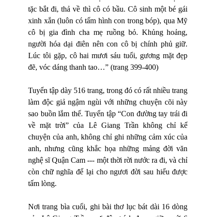
tặc bắt đi, thả về thì cô có bầu. Cô sinh một bé gái
xinh xắn (luôn có tấm hình con trong bóp), qua Mỹ
cô bị gia đình cha mẹ ruồng bỏ. Khủng hoảng,
người hóa dại điên nên con cô bị chính phủ giữ.
Lúc tôi gặp, cô hai mươi sáu tuổi, gương mặt đẹp
đẽ, vóc dáng thanh tao…” (trang 399-400)
Tuyển tập dày 516 trang, trong đó có rất nhiều trang
làm độc giả ngậm ngùi với những chuyện cõi này
sao buồn lắm thế. Tuyển tập “Con đường tay trái đi
về mặt trời” của Lê Giang Trần không chỉ kể
chuyện của anh, không chỉ ghi những cảm xúc của
anh, nhưng cũng khắc họa những mảng đời văn
nghệ sĩ Quận Cam --- một thời rời nước ra đi, và chỉ
còn chữ nghĩa để lại cho ngươi đời sau hiểu được
tấm lòng.
Nơi trang bìa cuối, ghi bài thơ lục bát dài 16 dòng