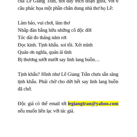
của Lê Giang Trần, nơi đây trích đoạn giữa, với 6
câu phác họa một phần chân dung nhà thơ họ Lê:
Làm báo, vui chơi, làm thơ
Nhâp đàn bằng hữu những cô độc đời
Tóc dài đo tháng năm rơi
Đọc kinh. Tịnh khẩu. soi tôi. Xét mình
Quán ơn nghĩa, quán ái tình
Bị thương sướt mướt say linh lang buồn…
Tịnh khẩu? Hình như Lê Giang Trần chưa sẵn sàng
tịnh khẩu. Phải chờ cho dứt hết say linh lang buồn
đã chớ.
Độc giả có thể email tới
legiangtran@yahoo.com
nếu muốn liên lạc với tác giả.