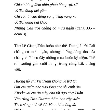
Chỉ có bóng đêm nhìn pháo bông rực rỡ
Ừ. Tôi đang hét gầm
Chỉ có núi cao đồng vọng tiếng vang xa
Ử. Tôi đang bật khóc
Nhưng Cali trời chẳng có mưa ngâu
(trang 335 –
đoạn 3)
Thơ Lê Giang Trần buồn như thế. Đúng là trời Cali
chẳng có mưa ngâu, nhưng những dòng thơ của
chàng chở theo đầy những mưa buồn kỷ niệm. Thế
rồi, xuống gần cuối trang, trong cùng bài, chàng
viết:
Huống hồ chi Việt Nam không về trở lại
Ôm em điếm nhỏ vào lòng cho tôi chút ấm
Khoác vai em ăn mày cho tôi dạo chợ Xuân
Vào rừng Đơn Dương thăm bạn rẫy vườn
Theo sông nhỏ về Cà Mau thăm ông lái