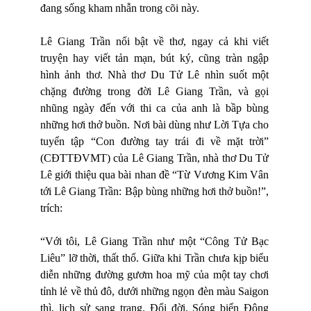
đang sống kham nhẫn trong cõi này.
Lê Giang Trần nổi bật về thơ, ngay cả khi viết
truyện hay viết tản mạn, bút ký, cũng tràn ngập
hình ảnh thơ. Nhà thơ Du Tử Lê nhìn suốt một
chặng đường trong đời Lê Giang Trần, và gọi
nhũng ngày đến với thi ca của anh là bầp bùng
những hơi thở buồn. Nơi bài dùng như Lời Tựa cho
tuyển tập “Con đường tay trái đi về mặt trời”
(CĐTTĐVMT) của Lê Giang Trần, nhà thơ Du Tử
Lê giới thiệu qua bài nhan đề “Từ Vương Kim Vân
tới Lê Giang Trần: Bập bùng những hơi thở buồn!”,
trích:
“Với tôi, Lê Giang Trần như một “Công Tử Bạc
Liêu” lỡ thời, thất thổ. Giữa khi Trần chưa kịp biểu
diễn những đường gươm hoa mỹ của một tay chơi
tỉnh lẻ về thủ đô, dưới những ngọn đèn màu Saigon
thì, lịch sử sang trang. Đổi đời. Sóng biển Đông