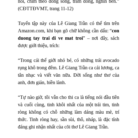
nổi, chìm theo dòng sống, trăm dòng, nghìn bến.”
(CĐTTĐVMT, trang 11-12)
Tuyển tập này của Lê Giang Trần có thể tìm trên
Amazon.com, khi bạn gõ chữ không cần dấu: “
con
duong tay trai di ve mat troi
” – nơi đây, sách
được giới thiệu, trích:
“Trong cái thế giới nhỏ bé, có những trái avocado
rụng khô trong đêm. Lê Giang Trần ca cải lương, ca
tân nhạc và viết văn nữa. Đời sống như thơ của
anh, đơn giản, hiền lành.
“Tự nào giờ, tôi vẫn cho thi ca là tiếng nói đầu tiên
và cuối cùng, tinh khôi nhất của một trái tim, tinh
ròng không có chỗ những làm dáng màu mè, trí
thức. Tinh ròng hay, sần sùi, thô, nháp, là đặc tính
đáng ghi nhận nhất của cõi thơ Lê Giang Trần.