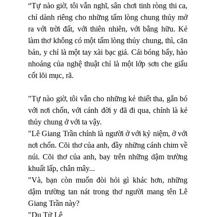
“Tự nào giờ, tôi vẫn nghĩ, sân chơi tinh ròng thi ca,
chỉ dành riêng cho những tấm lòng chung thủy mở
ra với trời đất, với thiên nhiên, với bằng hữu. Kẻ
làm thơ không có một tấm lòng thủy chung, thì, căn
bản, y chỉ là một tay xài bạc giả. Cái bóng bẩy, hào
nhoáng của nghệ thuật chỉ là một lớp sơn che giấu
cốt lõi mục, rã.
"Tự nào giờ, tôi vẫn cho những kẻ thiết tha, gắn bó
với nơi chốn, với cảnh đời y đã đi qua, chính là kẻ
thủy chung ở với ta vậy.
"Lê Giang Trần chính là người ở với kỷ niệm, ở với
nơi chốn. Cõi thơ của anh, đầy những cánh chim về
núi. Cõi thơ của anh, bay trên những dậm trường
khuất lấp, chân mây...
"Và, bạn còn muốn đòi hỏi gì khác hơn, những
dậm trường tan nát trong thơ người mang tên Lê
Giang Trần này?
"Du Tử Lê