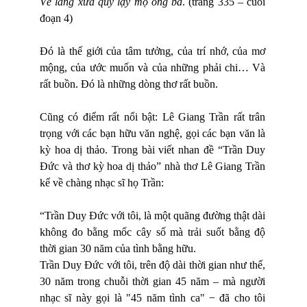
Về làng xưa quỳ lạy mộ ông bà
. (trang 335 – cuối
đoạn 4)
Đó là thế giới của tâm tưởng, của trí nhớ, của mơ
mộng, của ước muốn và của những phải chi… Và
rất buồn. Đó là những dòng thơ rất buồn.
Cũng có điểm rất nổi bật: Lê Giang Trần rất trân
trọng với các bạn hữu văn nghệ, gọi các bạn văn là
kỳ hoa dị thảo. Trong bài viết nhan đề “Trần Duy
Đức và thơ kỳ hoa dị thảo” nhà thơ Lê Giang Trần
kể về chàng nhạc sĩ họ Trần:
“Trần Duy Đức với tôi, là một quãng đường thật dài
không đo bằng mốc cây số mà trải suốt bằng độ
thời gian 30 năm của tình bằng hữu.
Trần Duy Đức với tôi, trên độ dài thời gian như thế,
30 năm trong chuỗi thời gian 45 năm ‒ mà người
nhạc sĩ này gọi là "45 năm tình ca" − đã cho tôi