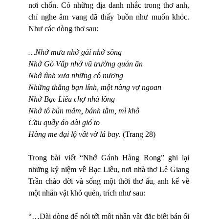
nơi chốn. Có những địa danh nhắc trong thơ anh,
chỉ nghe âm vang đã thấy buồn như muốn khóc.
Như các dòng thơ sau:
…Nhớ mưa nhớ gái nhớ sông
Nhớ Gò Vấp nhớ vũ trường quán ăn
Nhớ tình xưa những cô nương
Những thằng bạn lính, một nàng vợ ngoan
Nhớ Bạc Liêu chợ nhà lồng
Nhớ tô bún mắm, bánh tằm, mì khô
Cầu quây áo dài gió to
Hàng me đại lộ vât vờ lá bay
. (Trang 28)
Trong bài viết “Nhớ Gánh Hàng Rong” ghi lại
những kỷ niệm về Bạc Liêu, nơi nhà thơ Lê Giang
Trần chào đời và sống một thời thơ ấu, anh kể về
một nhân vật khó quên, trích như sau:
“…Dài dòng để nói tới một nhân vật đặc biệt bán ổi