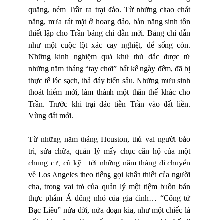
quăng, ném Trần ra trại đảo. Từ những chao chát
nắng, mưa rát mặt ở hoang đảo, bản năng sinh tồn
thiết lập cho Trần bảng chỉ dẫn mới. Bảng chỉ dẫn
như một cuộc lột xác cay nghiệt, để sống còn.
Những kinh nghiệm quá khứ thủ đắc được từ
những năm tháng “tay chơi” bất kể ngày đêm, đã bị
thực tế lóc sạch, thả đáy biển sâu. Những mưu sinh
thoát hiểm mới, làm thành một thân thế khác cho
Trần. Trước khi trại đảo tiễn Trần vào đất liền.
Vùng đất mới.
Từ những năm tháng Houston, thủ vai người bảo
trì, sửa chữa, quản lý mấy chục căn hộ của một
chung cư, cũ kỹ…tới những năm tháng di chuyển
về Los Angeles theo tiếng gọi khẩn thiết của người
cha, trong vai trò của quản lý một tiệm buôn bán
thực phẩm Á đông nhỏ của gia đình… “Công tử
Bạc Liêu” nửa đời, nửa đoạn kia, như một chiếc lá