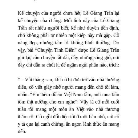
Kể chuyện của người chưa hết, Lê Giang Trần lại
kể chuyện của chàng. Mối tình này của Lê Giang
Trần rất nhiêu người biết, kể như duyên tiền định,
chớ không phải tự nhiên một kiếp này mà gặp. Cô
nàng đẹp, nhưng tâm trí không bình thường. Do
vậy, bài “Chuyện Tình Điên” được Lê Giang Trần
ghi lại, câu chuyện rất dài, đầy những sóng gió, nơi
đây chỉ dẫn ra chút ít, để ngậm ngùi phần nào, trích:
“…Vài tháng sau, khi cô bị đưa trở vào nhà thương
điên, cô viết giấy nhờ người mang đến chỗ tôi làm,
nhắn: “Em thèm đồ ăn Việt Nam lắm, anh mua bún
tôm thịt nướng cho em nghe”. Vậy là cứ mỗi cuối
tuần tôi mang một món ăn Việt vào nhà thương
thăm cô. Cô ngồi đối diện tôi ở một bàn nhỏ, nơi có
y tá qua lại canh chừng, ăn ngon lành thức ăn mang
đến.