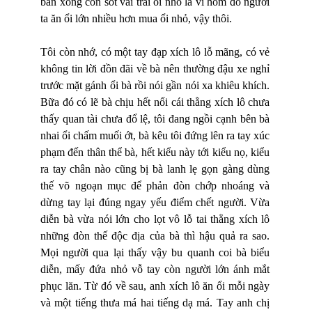
bán xong còn sót vài trái ổi nhỏ là vì hôm đó người
ta ăn ổi lớn nhiều hơn mua ổi nhỏ, vậy thôi.
Tôi còn nhớ, có một tay đạp xích lô lỗ mãng, có vẻ
không tin lời đồn đãi về bà nên thường đậu xe nghỉ
trước mặt gánh ổi bà rồi nói gần nói xa khiêu khích.
Bữa đó có lẽ bà chịu hết nổi cái thằng xích lô chưa
thấy quan tài chưa đổ lệ, tôi đang ngồi cạnh bên bà
nhai ổi chấm muối ớt, bà kêu tôi đứng lên ra tay xúc
phạm đến thân thể bà, hết kiểu này tới kiểu nọ, kiểu
ra tay chân nào cũng bị bà lanh lẹ gọn gàng dùng
thế võ ngoạn mục để phản đòn chớp nhoáng và
dừng tay lại đúng ngay yếu điểm chết người. Vừa
diễn bà vừa nói lớn cho lọt vô lỗ tai thằng xích lô
những đòn thế độc địa của bà thì hậu quả ra sao.
Mọi người qua lại thấy vậy bu quanh coi bà biểu
diễn, mấy đứa nhỏ vỗ tay còn người lớn ánh mắt
phục lăn. Từ đó về sau, anh xích lô ăn ổi mỗi ngày
và một tiếng thưa má hai tiếng dạ má. Tay anh chị