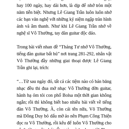
hay 100 ngày, hay dài hơn, là dịp để nhớ tròn một
năm tiễn biệt. Nhưng Lê Giang Trần luôn luôn nhớ
các bạn văn nghệ với những kỷ niệm ngập tràn hình
ảnh và âm thanh. Như khi Lê Giang Trần nhớ về
nghệ sĩ Vô Thường, tay đàn guitar độc đáo.
Trong bài viết nhan đề “Tháng Tư nhớ Vô Thường,
tiếng đàn guitar bất hủ” nơi trang 281-292, nhân vật
Vô Thường đầy những giai thoại được Lê Giang
Trần ghi lại, trích:
“…Từ sau ngày đó, tất cả các tiệm nào có bán băng
nhạc đều thi đua mở nhạc Vô Thường đờn guitar,
hành hạ ỏm tỏi con phố Bolsa một thời gian không
ngắn; rồi thì không biết bao nhiêu bài viết về tiếng
đàn Vô Thường. À, còn cái tên nữa, Võ Thường
mà Đông Duy bỏ dấu mờ ảo nên Phạm Công Thiện
đọc ra Vô Thường, rồi kêu để luôn Vô Thường cho