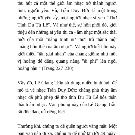
thu hút cả một thế giới âm nhạc trở thành người
tình, người yêu. Và, Trần Duy Đức là một trong
những người yêu ấy, một người nhạc sĩ yêu "Thơ
Tình Du Tử Lê". Và như thế, sự hôn phối đó, giới
thiệu đến những ai yêu thi ca - âm nhạc một sắc thái
mới của một "nàng trinh nữ thơ" trở thành một
"nàng hôn thê của âm nhạc". Và người kết hôn này
giới thiệu "tân giai nhân" của chàng giống như một
vị hoàng đế đăng quang nàng "ái phi" lên ngôi
hoàng hậu.” (Trang 227-230)
Vậy đó, Lê Giang Trần sử dụng nhiều hình ảnh để
mô tả về nhạc Trần Duy Đức: chàng phù thủy âm
nhạc đã phù phép để thơ tình Du Tử Lê hóa thân
thành âm nhạc. Văn phong này của Lê Giang Trần
rất độc đáo, rất riêng biệt.
Thường khi, chúng ta dễ quên người vắng mặt. Một
bạn văn nào đi xa, chúng ta dễ nhớ khi tới 49 ngày,