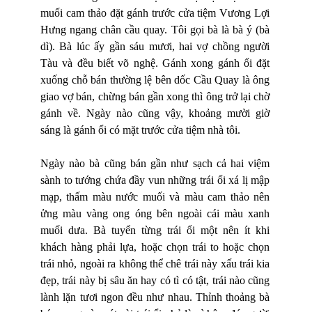
muối cam thảo đặt gánh trước cửa tiệm Vương Lợi
Hưng ngang chân cầu quay. Tôi gọi bà là bà ý (bà
dì). Bà lúc ấy gần sáu mươi, hai vợ chồng người
Tàu và đều biết võ nghệ. Gánh xong gánh ổi đặt
xuống chỗ bán thường lệ bên dốc Cầu Quay là ông
giao vợ bán, chừng bán gần xong thì ông trở lại chờ
gánh về. Ngày nào cũng vậy, khoảng mười giờ
sáng là gánh ổi có mặt trước cửa tiệm nhà tôi.
Ngày nào bà cũng bán gần như sạch cả hai việm
sành to tướng chứa đầy vun những trái ổi xá lị mập
mạp, thấm màu nước muối và màu cam thảo nên
ửng màu vàng ong óng bên ngoài cái màu xanh
muối dưa. Bà tuyển từng trái ổi một nên ít khi
khách hàng phải lựa, hoặc chọn trái to hoặc chọn
trái nhỏ, ngoài ra không thể chê trái này xấu trái kia
đẹp, trái này bị sâu ăn hay có tì có tật, trái nào cũng
lành lặn tươi ngon đều như nhau. Thỉnh thoảng bà