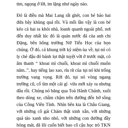
tim, ngọng ở lời, im lặng như ngày nào.
Đó là điều mà Mai Lang rất ghét, con bé bảo hai
đứa bây khùng quá rồi. Và mỗi lần vậy là con bé
kéo cả hai ra khỏi nhà, loanh quanh ngoài phố, nơi
đến duy nhất lúc đó là quán nước đá của anh chi
Đặng, bên hông trường Nữ Tiểu Học của bọn
chúng. Ở đó, cả khung trời kỷ niệm ùa về, tụi nó có
ly chè đậu đỏ bánh lọt thật tuyệt vời ở trước mặt, có
âm thanh “ khoai mì chuối, khoai mì chuối muôn
năm..”, hay tiếng lao xao, ríu rít của tụi nó khi trống
trường vang vọng. Rời đó, tụi nó vòng ngang
trường cũ, cố tìm một cái gì vừa mới xảy ra nhưng
đâu rồi. Chúng nó băng qua Toà Hành Chánh, xuôi
theo dòng xe, chầm chậm trên đường đến bờ sông
của Công Viên Tỉnh. Nhìn bên kia là Châu Giang,
với những cô gái Chàm thật xinh xắn, với những
quả táo xanh nho nhỏ, với những con đường đầy
bóng mát, đã lôi cuốn biết bao cô cậu học trò TKN