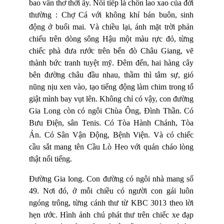
bao vần thơ thời ấy. Nối tiếp là chốn lao xao của đời
thường : Chợ Cá với không khí bán buôn, sinh
động ở buổi mai. Và chiều lại, ánh mặt trời phản
chiếu trên dòng sông Hậu một màu rực đỏ, từng
chiếc phà đưa rước trên bến đò Châu Giang, vẽ
thành bức tranh tuyệt mỹ. Đêm đến, hai hàng cây
bên đường châu đầu nhau, thầm thì tâm sự, gió
nũng nịu xen vào, tạo tiếng động làm chim trong tổ
giật mình bay vụt lên. Không chỉ có vậy, con đường
Gia Long còn có ngôi Chùa Ông, Đình Thần. Có
Bưu Điện, sân Tenis. Có Tòa Hành Chánh, Tòa
Án. Có Sân Vận Động, Bệnh Viện. Và có chiếc
cầu sắt mang tên Cầu Lò Heo với quán cháo lòng
thật nổi tiếng.
Đường Gia long. Con đường có ngôi nhà mang số
49. Nơi đó, ở mỗi chiều có người con gái luôn
ngóng trông, từng cánh thư từ KBC 3013 theo lời
hẹn ước. Hình ảnh chú phát thư trên chiếc xe đạp