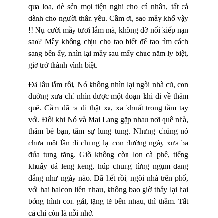
qua loa, dè sẻn mọi tiện nghi cho cá nhân, tất cả
dành cho người thân yêu. Cầm ơi, sao mầy khổ vậy
!! Nụ cười mầy tươi lắm mà, không đỡ nổi kiếp nạn
sao? Mầy không chịu cho tao biết để tao tìm cách
sang bên ấy, nhìn lại mầy sau mấy chục năm ly biệt,
giờ trở thành vĩnh biệt.
Đã lâu lắm rồi, Nó không nhìn lại ngôi nhà cũ, con
đường xưa chỉ nhìn được một đoạn khi đi về thăm
quê. Cầm đã ra đi thật xa, xa khuất trong tầm tay
với. Đôi khi Nó và Mai Lang gặp nhau nơi quê nhà,
thăm bè bạn, tâm sự lung tung. Nhưng chúng nó
chưa một lần đi chung lại con đường ngày xưa ba
đứa tung tăng. Giờ không còn lon cà phê, tiếng
khuấy đá leng keng, húp chung từng ngụm đăng
đắng như ngày nào. Đã hết rồi, ngôi nhà trên phố,
với hai balcon liền nhau, không bao giờ thấy lại hai
bóng hình con gái, lặng lẽ bên nhau, thì thầm. Tất
cả chỉ còn là nỗi nhớ.