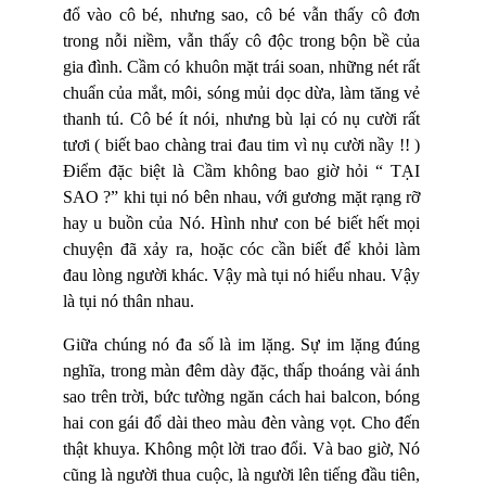
đổ vào cô bé, nhưng sao, cô bé vẫn thấy cô đơn
trong nỗi niềm, vẫn thấy cô độc trong bộn bề của
gia đình. Cầm có khuôn mặt trái soan, những nét rất
chuẩn của mắt, môi, sóng mủi dọc dừa, làm tăng vẻ
thanh tú. Cô bé ít nói, nhưng bù lại có nụ cười rất
tươi ( biết bao chàng trai đau tim vì nụ cười nầy !! )
Điểm đặc biệt là Cầm không bao giờ hỏi “ TẠI
SAO ?” khi tụi nó bên nhau, với gương mặt rạng rỡ
hay u buồn của Nó. Hình như con bé biết hết mọi
chuyện đã xảy ra, hoặc cóc cần biết để khỏi làm
đau lòng người khác. Vậy mà tụi nó hiểu nhau. Vậy
là tụi nó thân nhau.
Giữa chúng nó đa số là im lặng. Sự im lặng đúng
nghĩa, trong màn đêm dày đặc, thấp thoáng vài ánh
sao trên trời, bức tường ngăn cách hai balcon, bóng
hai con gái đổ dài theo màu đèn vàng vọt. Cho đến
thật khuya. Không một lời trao đổi. Và bao giờ, Nó
cũng là người thua cuộc, là người lên tiếng đầu tiên,