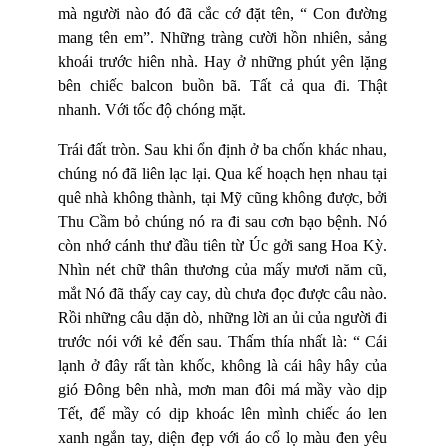
mà người nào đó đã cắc cớ đặt tên, “ Con đường
mang tên em”. Những tràng cười hồn nhiên, sảng
khoái trước hiên nhà. Hay ở những phút yên lặng
bên chiếc balcon buồn bã. Tất cả qua đi. Thật
nhanh. Với tốc độ chóng mặt.
Trái đất tròn. Sau khi ổn định ở ba chốn khác nhau,
chúng nó đã liên lạc lại. Qua kế hoạch hẹn nhau tại
quê nhà không thành, tại Mỹ cũng không được, bởi
Thu Cầm bỏ chúng nó ra đi sau cơn bạo bệnh. Nó
còn nhớ cánh thư đầu tiên từ Úc gởi sang Hoa Kỳ.
Nhìn nét chữ thân thương của mấy mươi năm cũ,
mắt Nó đã thấy cay cay, dù chưa đọc được câu nào.
Rồi những câu dặn dò, những lời an ủi của người đi
trước nói với kẻ đến sau. Thấm thía nhất là: “ Cái
lạnh ở đây rất tàn khốc, không là cái hây hây của
gió Đông bên nhà, mơn man đôi má mầy vào dịp
Tết, để mầy có dịp khoác lên mình chiếc áo len
xanh ngắn tay, diện đẹp với áo cổ lọ màu đen yêu