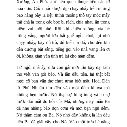
Xương, An Phú…trở nên quen thuộc trên các tờ
hóa đơn. Các nhóc được dịp chạy nhảy trên những
bao hàng bày la liệt, thỉnh thoảng thò tay móc mấy
trái chà là trong các bọc bị rách, chia nhau ăn trong
niềm vui tuổi nhỏ. Rồi khi chiều xuống, vỉa hè
trống vắng, người lớn bắt ghế ngồi chơi, tụi nhỏ
chạy nhảy, bày đủ trò, đủ kiểu ra đó, cho đến khi
đèn đường bật sáng, tiếng gọi vào nhà vang lên ơi
ới, không gian yên tịnh trả lại cho màn đêm.
Từ ngôi nhà ấy, đứa con gái mới lớn bày đặt làm
thơ viết văn gởi báo. Và lần đầu tiên, lại thật bất
ngờ, cô bạn văn thơ chưa từng biết mặt, Hoải Dân
từ Phú Nhuận tìm đến vào một đêm khuya mà
không hẹn trước. Nó thật sự lúng túng và lo sợ
trước đôi mắt dò hỏi của Má, nhưng may mắn Ba
đã nhẹ nhàng bảo dọn cơm và mời bạn ngủ đêm.
Nó thầm cám ơn Ba. Nó nhớ đây không là lần đầu
tiên Ba đã giải vây cho Nó. Vào một trưa hè nắng