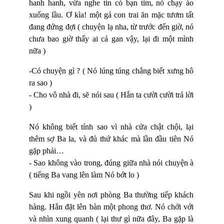
hanh hanh, vừa nghe tin có bạn tìm, nó chạy ào
xuống lầu. Ơ kìa! một gả con trai ăn mặc tươm tất
đang đứng đợi ( chuyện lạ nha, từ trước đến giờ, nó
chưa bao giờ thấy ai cả gan vậy, lại đi một mình
nữa )
-Có chuyện gì ? ( Nó lúng túng chẳng biết xưng hô
ra sao )
- Cho vô nhà đi, sẽ nói sau ( Hắn ta cười cười trả lời
)
Nó không biết tính sao vì nhà cửa chật chội, lại
thêm sợ Ba la, và đủ thứ khác mà lần đầu tiên Nó
gặp phải…
- Sao không vào trong, đúng giữa nhà nói chuyện à
( tiếng Ba vang lên làm Nó bớt lo )
Sau khi ngồi yên nơi phòng Ba thường tiếp khách
hàng. Hắn đặt lên bàn một phong thơ. Nó chới với
và nhìn xung quanh ( lại thư gì nữa đây, Ba gặp là