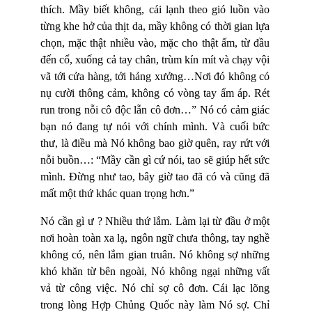
thích. Mầy biết không, cái lạnh theo gió luồn vào
từng khe hở của thịt da, mầy không có thời gian lựa
chọn, mặc thật nhiều vào, mặc cho thật ấm, từ đầu
đến cổ, xuống cả tay chân, trùm kín mít và chạy vội
vã tới cửa hàng, tới hảng xưởng…Nơi đó không có
nụ cười thông cảm, không có vòng tay ấm áp. Rét
run trong nỗi cô độc lẫn cô đơn…” Nó có cảm giác
bạn nó đang tự nói với chính mình. Và cuối bức
thư, là điều mà Nó không bao giờ quên, ray rứt với
nỗi buồn…: “Mầy cần gì cứ nói, tao sẽ giúp hết sức
mình. Đừng như tao, bây giờ tao đã có và cũng đã
mất một thứ khác quan trọng hơn.”
Nó cần gì ư ? Nhiều thứ lắm. Làm lại từ đầu ở một
nơi hoàn toàn xa lạ, ngôn ngữ chưa thông, tay nghề
không có, nên lắm gian truân. Nó không sợ những
khó khăn từ bên ngoài, Nó không ngại những vất
vả từ công việc. Nó chỉ sợ cô đơn. Cái lạc lõng
trong lòng Hợp Chủng Quốc này làm Nó sợ. Chỉ