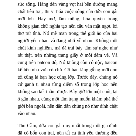
sức sống. Hàng đèn vàng vọt hai bên đường mang
chất liêu trai, thi vị hóa cuộc sống của đứa con gái
mới lớn. Hay mơ, lắm mộng, hòa quyện trong
không gian chữ nghĩa tạo nên câu văn mật ngọt, lời
thơ trữ tình. Nó mê man trong thế giới ảo của hai
người yêu nhau và đang nhớ về nhau. Không một
chút kinh nghiệm, mà đã trải bày tâm sự nghe như
rất thật, trên những trang giấy ở mỗi đêm về. Và
cũng trên balcon đó, Nó không còn cô độc, balcon
kế bên nhà vừa có chủ. Cô bạn láng giềng mới dọn
tới cũng là bạn học cùng lớp. Trước đây, chúng nó
cứ ganh tị nhau từng điểm số trong lớp học nên
không sao kết thân được. Bây giờ lớn một chút, lại
ở gần nhau, cùng một tâm trạng muốn khám phá thế
giới bên ngoài, nên dần dần chúng nó như dính chặt
vào nhau.
Thu Cầm, đứa con gái duy nhất trong một gia đình
đã có bốn con trai, nên tất cả tình yêu thương đều