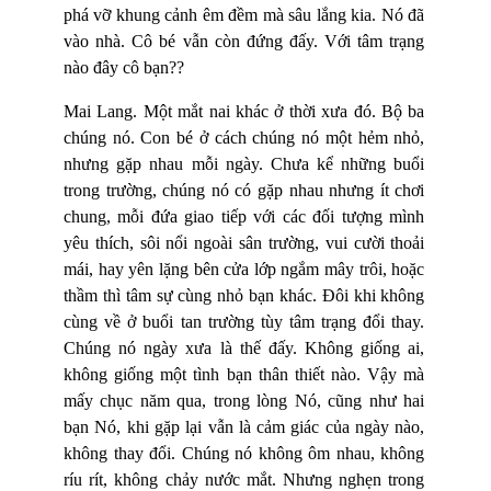
phá vỡ khung cảnh êm đềm mà sâu lắng kia. Nó đã
vào nhà. Cô bé vẫn còn đứng đấy. Với tâm trạng
nào đây cô bạn??
Mai Lang. Một mắt nai khác ở thời xưa đó. Bộ ba
chúng nó. Con bé ở cách chúng nó một hẻm nhỏ,
nhưng gặp nhau mỗi ngày. Chưa kể những buổi
trong trường, chúng nó có gặp nhau nhưng ít chơi
chung, mỗi đứa giao tiếp với các đối tượng mình
yêu thích, sôi nổi ngoài sân trường, vui cười thoải
mái, hay yên lặng bên cửa lớp ngắm mây trôi, hoặc
thầm thì tâm sự cùng nhỏ bạn khác. Đôi khi không
cùng về ở buổi tan trường tùy tâm trạng đổi thay.
Chúng nó ngày xưa là thế đấy. Không giống ai,
không giống một tình bạn thân thiết nào. Vậy mà
mấy chục năm qua, trong lòng Nó, cũng như hai
bạn Nó, khi gặp lại vẫn là cảm giác của ngày nào,
không thay đổi. Chúng nó không ôm nhau, không
ríu rít, không chảy nước mắt. Nhưng nghẹn trong