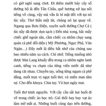
có giờ nghỉ sang chơi. Đi thêm mười bảy cây số
đường bộ là đến Tân Châu, quê hương xứ lụa nổi
tiếng vô cùng, vậy mà vẫn là bí mật đối với tụi nó
lúc nầy. Thơ thẩn một lát, chúng nó lại quay về.
Ngang qua Bưu Điện, xuyên suốt đường Chợ Cá (
lúc nầy đã được dọn sạch ) Đến nhà xong, bắc mấy
chiếc ghế ngoài sân, cầm chiếc ca nhôm chạy sang
quán cà phê đối diện ( Mỹ Phương, Ngọc Phú, Văn
Ngàn…) Đây mới là điều bắt nhớ của chúng sau
bao nhiêu năm xa cách. Chỉ nhớ. Tiếng muỗng nhỏ
được Mai Lang khuấy đều trong ca nhôm nghe lanh
canh, tiếng va chạm của từng viên nước đá như
đang cãi nhau. Chuyền tay, uống từng ngụm cà phê
đắng, nuốt trọn vị ngọt tuổi thơ, và miên man tâm
sự. Cho đến khuya. Chia tay. Và hẹn ngày mai.
Tuổi thơ trinh nguyên. Với cây cầu sắt hai buổi đi
về trong chiếc áo học trò. Gió thổi bay bay vạt áo
làm mờ mắt ai. Những buổi cùng dạo trên đường,