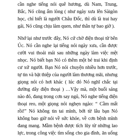
cần nghe tiếng nói quê hương, dù Nam, Trung,
Bắc, Nó cũng ấm lòng ( như ngày xưa lên Sàigòn
học, chỉ biết là người Châu Đốc, thì dù là trai hay
gái, Nó cũng chịu làm quen, như thân tự bao giờ ).
Nhớ lại như trước đây, Nó cứ chờ điện thoại từ bên
Úc. Nó cần nghe lại tiếng nói ngày xưa, cần được
cười vui thoải mái sau những ngày làm việc mệt
nhọc. Nó biết bạn Nó có thêm một bé trai khi định
cư xứ người. Bạn Nó nói chuyện nhiều hơn trước,
tự tin và bặt thiệp của người làm thương mãi, nhưng
giọng nói có hơi khác ( lúc đó Nó nghĩ chắc tại
đường dây điện thoại ) …Vậy mà, một buổi sáng
nào đó, đang trong cơn say ngủ, Nó nghe tiếng điện
thoại reo, một giọng nói nghẹn ngào: “ Cầm mất
rồi!” Nó không tin tai mình, bởi từ lâu bạn Nó
không bao giờ nói về sức khỏe, về cơn bệnh mình
đang mang. Mầm bệnh được tích lũy từ những lao
lực, trong công việc tìm sống cho gia đình, ăn uống