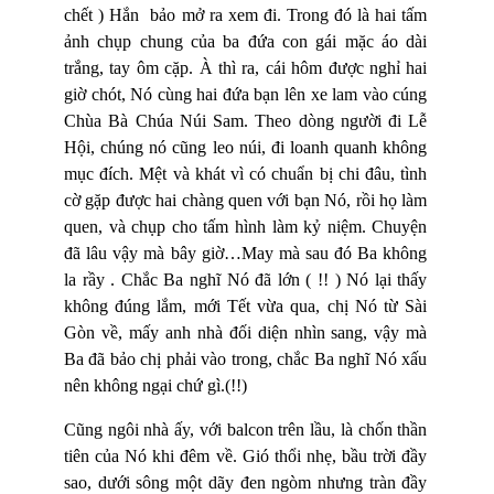
chết ) Hắn bảo mở ra xem đi. Trong đó là hai tấm
ảnh chụp chung của ba đứa con gái mặc áo dài
trắng, tay ôm cặp. À thì ra, cái hôm được nghỉ hai
giờ chót, Nó cùng hai đứa bạn lên xe lam vào cúng
Chùa Bà Chúa Núi Sam. Theo dòng người đi Lễ
Hội, chúng nó cũng leo núi, đi loanh quanh không
mục đích. Mệt và khát vì có chuẩn bị chi đâu, tình
cờ gặp được hai chàng quen với bạn Nó, rồi họ làm
quen, và chụp cho tấm hình làm kỷ niệm. Chuyện
đã lâu vậy mà bây giờ…May mà sau đó Ba không
la rầy . Chắc Ba nghĩ Nó đã lớn ( !! ) Nó lại thấy
không đúng lắm, mới Tết vừa qua, chị Nó từ Sài
Gòn về, mấy anh nhà đối diện nhìn sang, vậy mà
Ba đã bảo chị phải vào trong, chắc Ba nghĩ Nó xấu
nên không ngại chứ gì.(!!)
Cũng ngôi nhà ấy, với balcon trên lầu, là chốn thần
tiên của Nó khi đêm về. Gió thổi nhẹ, bầu trời đầy
sao, dưới sông một dãy đen ngòm nhưng tràn đầy