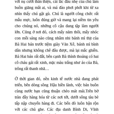
với nụ cười thân thiện, cái lắc đầu nhẹ của chú làm
buồn giăng mắt ai, và má đào phơi phới khi từ xa
nhìn thấy chú gật gù. Chú là người công chức rất
mẫu mực, luôn đúng giờ và mang lại niềm tin yêu
cho chúng nó, những cô cậu đang tập làm người
lớn. Cũng ở nơi đó, cách mấy năm thôi, mấy nhóc
con mỗi sáng nào cũng nhâm nhi bánh mì thịt của
Bà Hai bán trước tiệm giày Văn Xê, bánh mì bình
dân nhưng không chê đâu được, mà lại mắc ghiền.
Bà Hai bán rất đắt, bên cạnh Bà thỉnh thoảng có hai
cô cháu gái rất xinh, mặc màu trắng như áo của Bà,
trông rất thanh nhã…
Ở thời gian đó, nền kinh tế nước nhà đang phát
triển, bên dòng sông Hậu hiền lành, việc bán buôn
cùng nước bạn cũng thuận chèo mát mái.Trên bờ
tràn đầy hàng hóa từ các nơi tới, dưới sông tàu bè
tấp nập chuyển hàng đi. Các bến đò luôn bận rộn
với các chủ ghe. Các địa danh Bình Di, Vĩnh