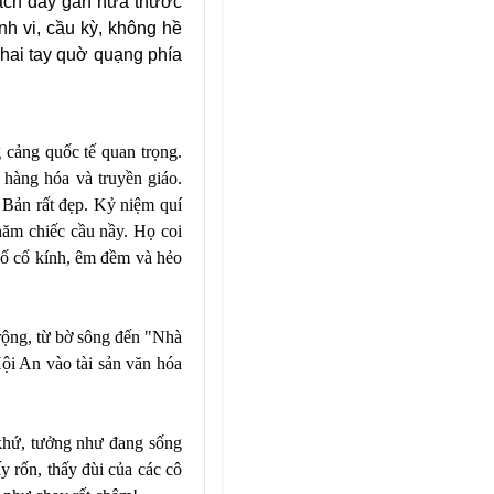
gạch dày gần nửa thước
inh vi, cầu kỳ, không hề
 hai tay quờ quạng phía
cảng quốc tế quan trọng.
 hàng hóa và truyền giáo.
 Bản rất đẹp. Kỷ niệm quí
hăm chiếc cầu nầy. Họ coi
hố cổ kính, êm đềm và hẻo
rộng, từ bờ sông đến "Nhà
ội An vào tài sản văn hóa
khứ, tưởng như đang sống
y rốn, thấy đùi của các cô