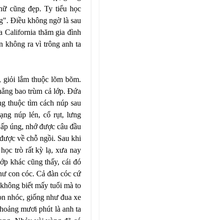
hữ cũng đẹp. Ty tiểu học
ng". Ðiều không ngờ là sau
 California thăm gia đình
n không ra vì trông anh ta
, giỏi lắm thuộc lõm bõm.
thẳng bao trùm cả lớp. Ðứa
ng thuộc tìm cách núp sau
ng núp lén, cổ rụt, lưng
a ấp úng, nhớ được câu đầu
 được về chỗ ngồi. Sau khi
học trò rất kỳ lạ, xưa nay
lớp khác cũng thấy, cái đó
hư con cóc. Cả đàn cóc cứ
không biết mấy tuổi mà to
bọn nhóc, giống như đua xe
Khoảng mươi phút là anh ta