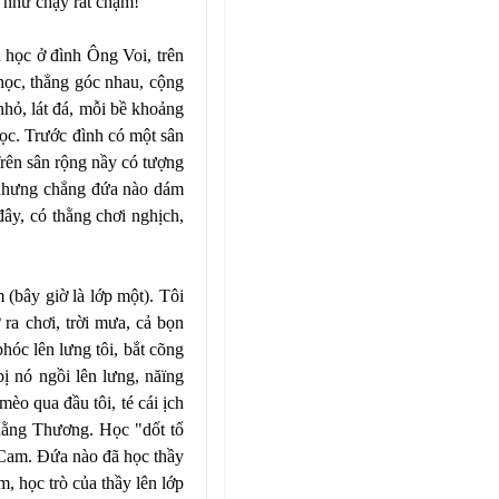
n như chạy rất chậm!
u học ở đình Ông Voi, trên
ọc, thẳng góc nhau, cộng
 nhỏ, lát đá, mỗi bề khoảng
học. Trước đình có một sân
 Trên sân rộng nầy có tượng
t, nhưng chẳng đứa nào dám
ây, có thằng chơi nghịch,
 (bây giờ là lớp một). Tôi
 ra chơi, trời mưa, cả bọn
hóc lên lưng tôi, bắt cõng
ị nó ngồi lên lưng, năïng
mèo qua đầu tôi, té cái ịch
thằng Thương. Học "dốt tổ
 Cam. Ðứa nào đã học thầy
, học trò của thầy lên lớp