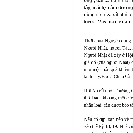
ống", dài cả trăm mét
tây, mái lợp âm dương, 
dùng đinh và rất nhiều
trước. Vậy mà cứ đập t
Thời chúa Nguyễn dựng n
Người Nhật, người Tàu, n
Người Nhật đã xây ở Hội 
giá đó (của người Nhật) 
như một món quà khiêm tố
lánh nầy. Ðó là Chùa Cầu
Hội An rất nhỏ. Thượng C
thờ Ðạo" khoảng một cây 
nhân loại, cần được bảo t
Nếu có dịp, bạn nên về 
vào thế kỷ 18, 19. Nhà cử