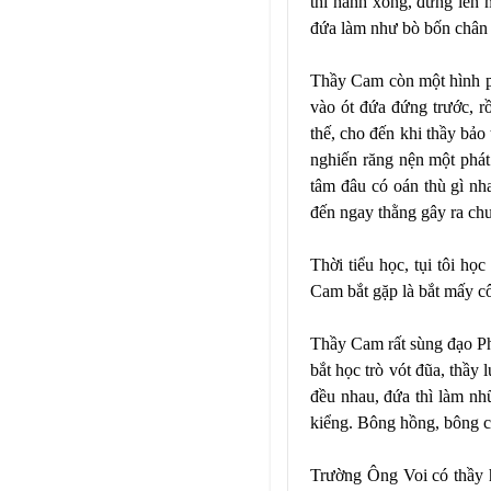
thi hành xong, đứng lên 
đứa làm như bò bốn chân
Thầy Cam còn một hình ph
vào ót đứa đứng trước, r
thế, cho đến khi thầy bảo
nghiến răng nện một phát
tâm đâu có oán thù gì nha
đến ngay thằng gây ra ch
Thời tiểu học, tụi tôi họ
Cam bắt gặp là bắt mấy cô 
Thầy Cam rất sùng đạo Phậ
bắt học trò vót đũa, thầy
đều nhau, đứa thì làm n
kiểng. Bông hồng, bông cú
Trường Ông Voi có thầy h