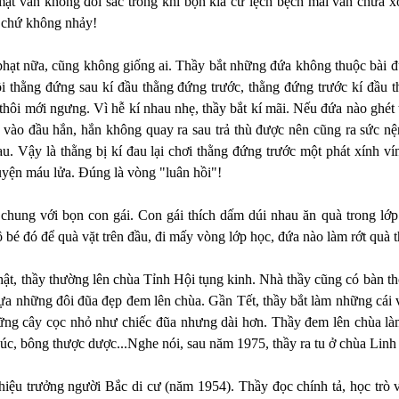
mặt vẫn không đổi sắc trong khi bọn kia cứ lệch bệch mãi vẫn chưa 
 chứ không nhảy!
ạt nữa, cũng không giống ai. Thầy bắt những đứa không thuộc bài đ
ồi thằng đứng sau kí đầu thằng đứng trước, thằng đứng trước kí đầu 
 thôi mới ngưng. Vì hễ kí nhau nhẹ, thầy bắt kí mãi. Nếu đứa nào ghét
 vào đầu hắn, hắn không quay ra sau trả thù được nên cũng ra sức nệ
u. Vậy là thằng bị kí đau lại chơi thằng đứng trước một phát xính ví
uyện máu lửa. Ðúng là vòng "luân hồi"!
c chung với bọn con gái. Con gái thích dấm dúi nhau ăn quà trong lớ
bé đó để quà vặt trên đầu, đi mấy vòng lớp học, đứa nào làm rớt quà th
t, thầy thường lên chùa Tỉnh Hội tụng kinh. Nhà thầy cũng có bàn th
 lựa những đôi đũa đẹp đem lên chùa. Gần Tết, thầy bắt làm những cá
hững cây cọc nhỏ như chiếc đũa nhưng dài hơn. Thầy đem lên chùa l
c, bông thược dược...Nghe nói, sau năm 1975, thầy ra tu ở chùa Linh 
iệu trưởng người Bắc di cư (năm 1954). Thầy đọc chính tả, học trò vi