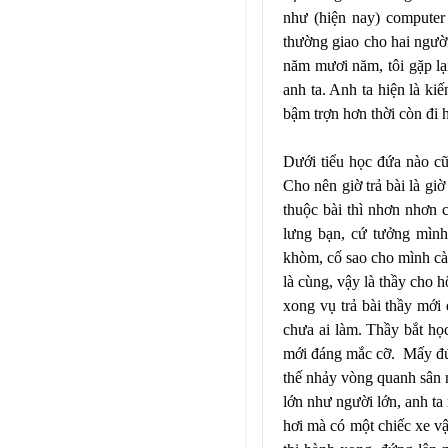
như (hiện nay) computer
thường giao cho hai người
năm mươi năm, tôi gặp lạ
anh ta. Anh ta hiện là ki
bậm trợn hơn thời còn đi h
Dưới tiểu học đứa nào cũ
Cho nên giờ trả bài là gi
thuộc bài thì nhơn nhơn 
lưng bạn, cứ tưởng mình
khòm, cố sao cho mình càn
là cùng, vậy là thầy cho 
xong vụ trả bài thầy mới 
chưa ai làm. Thầy bắt học
mới đáng mắc cỡ. Mấy đứa
thế nhảy vòng quanh sân 
lớn như người lớn, anh ta
hơi mà có một chiếc xe vậ