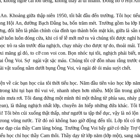
u, không nghe cãi lớn tiếng, không thấy ai đi nhanh. Ðồng hồ ở Hội A
i An. Khoảng giữa thập niên 1950, tôi bắt đầu đến trường. Tôi học tiể
ông Hội An, đường Bạch Ðằng ba, bốn trăm mét. Trường gồm ba lớp h
ợng, đối liễn là phần chính của đình tạo thành bốn mặt kín, giữa là sân
hờ luôn luôn đóng cửa, khi có tế lễ mới mở ra và chúng tôi được nghỉ 
 học trò ra sân trước đùa nghịch, chạy nhảy cho được tự do, thoải mái.
xi măng gì đó, to cỡ con voi con. Bọn nhóc tụi tôi, nghịch phải biế
ai Ông Voi. Sợ ngài vật sặc máu. Chúng tôi cứ đồn nhau rằng trước đ
ài vật xuống nằm dưới bụng Ông Voi, và ngài đè ói máu suýt chết.
n về các bạn học của tôi thời tiểu học. Năm đầu tiên vào học lớp năm
rong khi tụi bạn thì vui vẻ, nhanh nhẹn hơn nhiều. Một lần trong giờ
ìn mưa rơi. Tôi đang đứng một mình thì một thằng từ phía sau, nhảy p
ean), là thằng nghịch nhất lớp, chuyên ăn hiếp những đứa khác. Tôi b
! Tôi bèn cúi xuống thật thấp, như người ta tập thể dục, vậy là nó lộn 
trong vũng nước. Từ đó nó không bao giờ động đến tôi. Lớp tôi có 
i xe đạp của thầy Cam láng bóng. Trường Ông Voi bấy giờ có thầy Trợ
tiểu học chỉ học thầy Cam thôi. Thầy dạy từ lớp năm (lớp một), sang năm