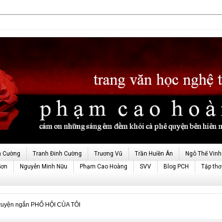
h Cường
Tranh Đinh Cường
Trương Vũ
Trần Huiền Ân
Ngô Thế Vinh
Sơn
Nguyễn Minh Nữu
Phạm Cao Hoàng
SVV
Blog PCH
Tập thơ
uyện ngắn PHỐ HỘI CỦA TÔI