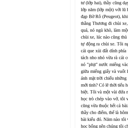
tư (lớp hai), thầy cũng dạ
lớp năm (lớp một) với lũ 
đạp Bờ Rô (Peugeot), khi 
thằng Thương đi chùi xe, 
quá, nó ngủ khò, làm mộ
chùi xe, lúc nào cũng thủ 
tự động ra chùi xe. Tôi 
cái que xủi đất dính phía
tách nho nhỏ vừa rà cái c
nó "phịt" nước miếng vào
giữa miếng giấy và vuốt 
ánh mặt trời chiếu những
mới tinh? Có lẽ thời tiểu 
biệt. Tôi và một vài đứa 
học trò chép vào vở, tôi 
cũng vừa thuộc hết cả bài
thầy cho điểm, thế là hôm
bài kiểu đó. Năm nào tôi 
học bổng nên chúng tôi c