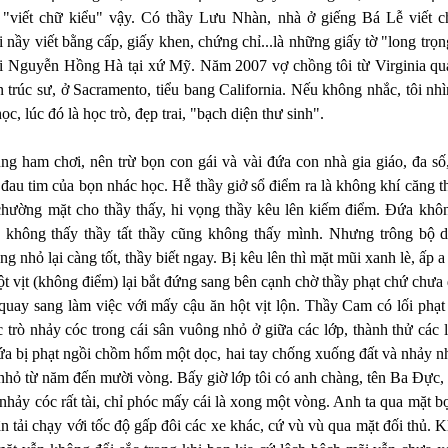
 "viết chữ kiểu" vậy. Có thầy Lưu Nhàn, nhà ở giếng Bá Lễ viết c
 nầy viết bằng cấp, giấy khen, chứng chỉ...là những giấy tờ "long trọ
i Nguyễn Hồng Hà tại xứ Mỹ. Năm 2007 vợ chồng tôi từ Virginia qua
ến trúc sư, ở Sacramento, tiểu bang California. Nếu không nhắc, tôi nhì
ọc, lúc đó là học trò, đẹp trai, "bạch diện thư sinh".
ng ham chơi, nên trừ bọn con gái và vài đứa con nhà gia giáo, đa số
ờ đau tim của bọn nhác học. Hễ thầy giở sổ điểm ra là không khí căng 
chường mặt cho thầy thấy, hi vọng thầy kêu lên kiếm điểm. Ðứa khô
 không thấy thầy tất thầy cũng không thấy mình. Nhưng trông bộ dạ
g nhỏ lại càng tốt, thầy biết ngay. Bị kêu lên thì mặt mũi xanh lè, ấp 
hột vịt (không điểm) lại bắt đứng sang bên cạnh chờ thầy phạt chứ chưa
quay sang làm việc với mấy cậu ăn hột vịt lộn. Thầy Cam có lối phạt 
 trò nhảy cóc trong cái sân vuông nhỏ ở giữa các lớp, thành thử các 
 bị phạt ngồi chồm hổm một dọc, hai tay chống xuống đất và nhảy n
nhỏ từ năm đến mười vòng. Bấy giờ lớp tôi có anh chàng, tên Ba Ðực, 
 nhảy cóc rất tài, chỉ phóc mấy cái là xong một vòng. Anh ta qua mặt 
n tải chạy với tốc độ gấp đôi các xe khác, cứ vù vù qua mặt đối thủ. 