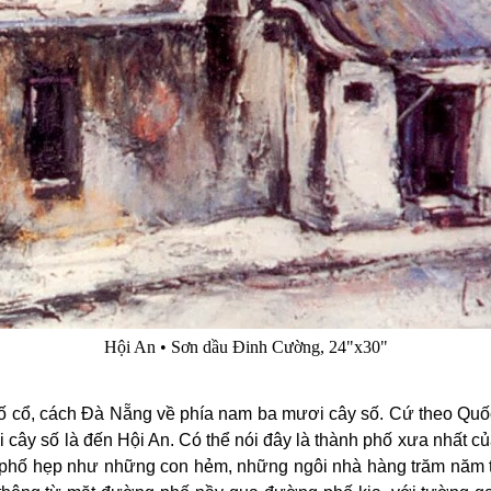
Hội An • Sơn dầu Đinh Cường, 24"x30"
hố cổ, cách Ðà Nẵng về phía nam ba mươi cây số. Cứ theo Quố
i cây số là đến Hội An. Có thể nói đây là thành phố xưa nhất 
hố hẹp như những con hẻm, những ngôi nhà hàng trăm năm tu