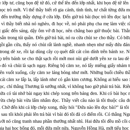
y lớp tư, cũng bọn đệ tử đó, cứ thế lên đến lớp nhất, khi bọn đệ tử lên 
học trò mới. Vì thế thầy biết rõ gia cảnh, tính tình, tư chất từng đứa
đến trường thầy dựng ở cửa lớp. Ðến giờ trả bài (học trò lên đọc lại 
vì thầy biết nhà nó nghèo, đi học về, nó phải phụ cha mẹ làm việc rấ
t giấc đến sáng, dậy ôm vở đi học, nên chẳng bao giờ thuộc bài. Th
sẵn trong túi quần. Ðến giờ trả bài, nó ra cửa chùi xe cho thầy. Có bữ
ngồi gần cửa, thấy nó chùi rất lành nghề, nhanh nhẹn như mấy đứa đán
 trong dè xe, rồi lại dùng cây cọ quét đất cát còn dính trên bánh xe.
ọ trên bánh xe cho thật sạch rồi mới moi nùi giẻ dưới yên xe ra lau d
 đó và chùi là sạch ngay. Riêng bộ căm xe, nó lấy miếng giấy nhám từ
lên vuốt xuống, cây căm xe láng bóng như mới. Những buổi chiều th
 cái căm xe lấp la, lấp lánh như có gắn kim cương. Không ai hiểu sao
học, chỉ thằng Thương là sướng nhất, vì không bao giờ phải trả bài. Riê
nữa có tài nhớ bài ngay khi chép xong trên bảng đen. Khi có bài học 
vừa chép bài vừa lẩm nhẩm đọc. Thầy viết câu nào là tôi thuộc câu đ
. Chờ đến khi cả lớp chép xong, thầy hỏi "Ðứa nào lên đọc bài?" là tô
 sau tôi khỏi phải lên trả bài vì bài đó tôi đã có điểm rồi. Có thằng
với nó cũng tranh nhau phần thưởng nhất nhì. Hai đứa tôi đều mồ côi
hia hai học bổng đó, mỗi đứa một nửa. Nguyễn Hồng Hà, mới tiểu học m