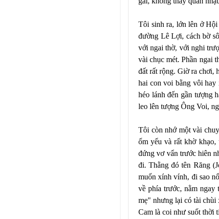
gái, không thấy quán nhậ
Tôi sinh ra, lớn lên ở Hộ
đường Lê Lợi, cách bờ s
với ngai thờ, với nghi trư
vài chục mét. Phần ngai t
đất rất rộng. Giờ ra chơi,
hai con voi bằng vôi hay 
héo lánh đến gần tượng h
leo lên tượng Ông Voi, ng
Tôi còn nhớ một vài chuyệ
ốm yếu và rất khờ khạo, t
đứng vơ vẩn trước hiên nh
đi. Thằng đó tên Răng (J
muốn xính vính, đi sao nổi
về phía trước, nằm ngay 
mẹ" nhưng lại có tài chù
Cam là coi như suốt thời 