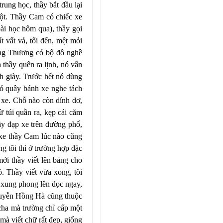
trung học, thầy bắt đầu lại
 một. Thầy Cam có chiếc xe
bài học hôm qua), thầy gọi
t vất vả, tối đến, mệt mỏi
ằng Thương có bộ đồ nghề
a thầy quên ra lịnh, nó vẫn
h giày. Trước hết nó dùng
 Nó quây bánh xe nghe tách
è xe. Chỗ nào còn dính dơ,
 túi quần ra, kẹp cái căm
ầy đạp xe trên đường phố,
 xe thầy Cam lúc nào cũng
ng tôi thì ở trường hợp đặc
mới thầy viết lên bảng cho
ó. Thầy viết vừa xong, tôi
i xung phong lên đọc ngay,
 Nguyễn Hồng Hà cũng thuộc
 cha mà trường chỉ cấp một
à viết chữ rất đẹp, giống