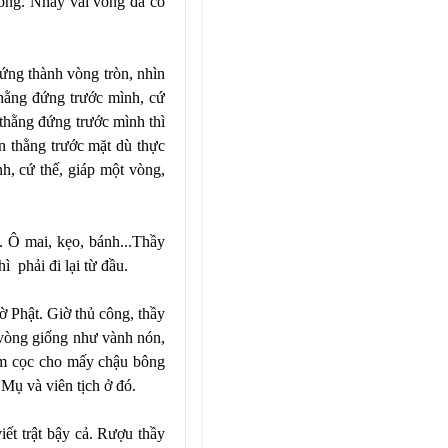
xong. Nhảy vài vòng đã có
ứng thành vòng tròn, nhìn
thằng đứng trước mình, cứ
 thằng đứng trước mình thì
n thằng trước mặt dù thực
nh, cứ thế, giáp một vòng,
p. Ô mai, kẹo, bánh...Thầy
ì phải đi lại từ đầu.
ờ Phật. Giờ thủ công, thầy
i vòng giống như vành nón,
àm cọc cho mấy chậu bông
Mụ và viên tịch ở đó.
ết trật bậy cả. Rượu thầy