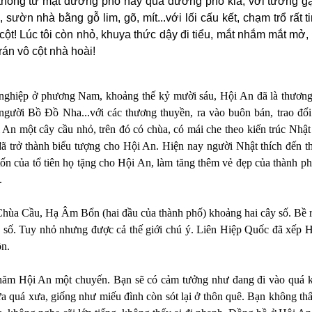
, thông từ mặt đường phố nầy qua đường phố kia, với tường 
sườn nhà bằng gỗ lim, gõ, mít...với lối cấu kết, chạm trổ rất t
 cột! Lúc tôi còn nhỏ, khuya thức dậy đi tiểu, mắt nhắm mắt mở,
rán vô cột nhà hoài!
ghiệp ở phương Nam, khoảng thế kỷ mười sáu, Hội An đã là thương 
gười Bồ Ðồ Nha...với các thương thuyền, ra vào buôn bán, trao đổi
An một cây cầu nhỏ, trên đó có chùa, có mái che theo kiến trúc Nhật
đã trở thành biểu tượng cho Hội An. Hiện nay người Nhật thích đến t
n của tổ tiên họ tặng cho Hội An, làm tăng thêm vẻ đẹp của thành p
.
hùa Cầu, Hạ Âm Bổn (hai đầu của thành phố) khoảng hai cây số. Bề 
số. Tuy nhỏ nhưng được cả thế giới chú ý. Liên Hiệp Quốc đã xếp H
ồn.
thăm Hội An một chuyến. Bạn sẽ có cảm tưởng như đang đi vào quá 
a quá xưa, giống như miếu đình còn sót lại ở thôn quê. Bạn không thấ