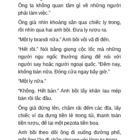
Ông ta không quan tâm gì về những người
phải làm việc.”
Ông già nhìn khoảng sân qua chiếc ly trong,
rồi nhìn qua hai anh bồi. Đưa ly rượu ra.
“Một ly brandi nữa.” Anh bồi vội vã đi đến.
“Hết rồi.” Nói bằng giọng cộc lốc mà những
người ngu ngốc thường dùng để nói với
người say hoặc người ngoại quốc. “Đêm nay,
không bán nữa. Đóng cửa ngay bây giờ.”
“Một ly nữa.”
“Không. Hết bán.” Anh bồi lấy khăn lau mép
bàn rồi lắc đầu.
Ông già đứng lên, chậm rãi đếm các đĩa, lấy
chiếc ví da đựng tiền lẻ trong túi, thanh toán
tiền rượu, để lại một pezota tiền boa.
Anh bồi theo dõi ông đi xuống đường phố,
một ông lão đi chập choạng với lòng tự trọng.