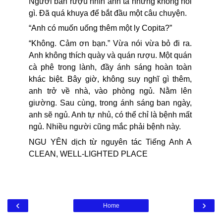
Người bán rượu nhìn anh ta nhưng không nói
gì. Đã quá khuya để bắt đầu một câu chuyện.
“Anh có muốn uống thêm một ly Copita?”
“Không. Cảm ơn bạn.” Vừa nói vừa bỏ đi ra.
Anh không thích quày và quán rượu. Một quán
cà phê trong lành, đầy ánh sáng hoàn toàn
khác biệt. Bây giờ, không suy nghĩ gì thêm,
anh trở về nhà, vào phòng ngủ. Nằm lên
giường. Sau cùng, trong ánh sáng ban ngày,
anh sẽ ngủ. Anh tự nhủ, có thể chỉ là bệnh mất
ngủ. Nhiều người cũng mắc phải bệnh này.
NGU YÊN dịch từ nguyên tác Tiếng Anh A
CLEAN, WELL-LIGHTED PLACE
‹
›
Home