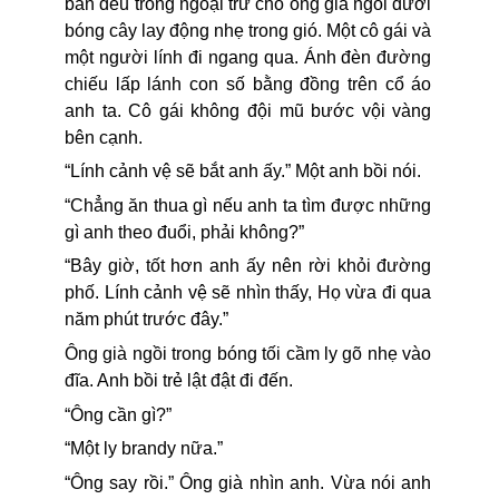
bàn đều trống ngoại trừ chỗ ông già ngồi dưới
bóng cây lay động nhẹ trong gió. Một cô gái và
một người lính đi ngang qua. Ánh đèn đường
chiếu lấp lánh con số bằng đồng trên cổ áo
anh ta. Cô gái không đội mũ bước vội vàng
bên cạnh.
“Lính cảnh vệ sẽ bắt anh ấy.” Một anh bồi nói.
“Chẳng ăn thua gì nếu anh ta tìm được những
gì anh theo đuổi, phải không?”
“Bây giờ, tốt hơn anh ấy nên rời khỏi đường
phố. Lính cảnh vệ sẽ nhìn thấy, Họ vừa đi qua
năm phút trước đây.”
Ông già ngồi trong bóng tối cầm ly gõ nhẹ vào
đĩa. Anh bồi trẻ lật đật đi đến.
“Ông cần gì?”
“Một ly brandy nữa.”
“Ông say rồi.” Ông già nhìn anh. Vừa nói anh