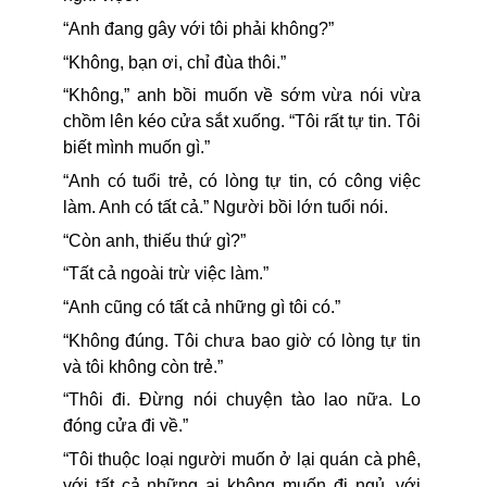
“Anh đang gây với tôi phải không?”
“Không, bạn ơi, chỉ đùa thôi.”
“Không,” anh bồi muốn về sớm vừa nói vừa
chồm lên kéo cửa sắt xuống. “Tôi rất tự tin. Tôi
biết mình muốn gì.”
“Anh có tuổi trẻ, có lòng tự tin, có công việc
làm. Anh có tất cả.” Người bồi lớn tuổi nói.
“Còn anh, thiếu thứ gì?”
“Tất cả ngoài trừ việc làm.”
“Anh cũng có tất cả những gì tôi có.”
“Không đúng. Tôi chưa bao giờ có lòng tự tin
và tôi không còn trẻ.”
“Thôi đi. Đừng nói chuyện tào lao nữa. Lo
đóng cửa đi về.”
“Tôi thuộc loại người muốn ở lại quán cà phê,
với tất cả những ai không muốn đi ngủ, với