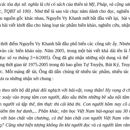
các tòa đại sứ. nghĩa là chỉ có sách của thiên tả Mỹ, Pháp, và cộng 
c, TQBT số 100) .
Như thế là sau vài chục năm dành cho đọc, nghiên 
iều nguồn gốc khác nhau, Nguyễn Vy Khanh mới bắt đầu viết lại,
bài 
 bài viết khởi đầu cho hàng loạt tác phẩm biên khảo, nghiên cứu, nh
 thời điểm Nguyễn Vy Khanh bắt đầu phổ biến các công sức ấy. Nhưng
vào các biên khảo này. Năm 2005, trong một bài viết khá dài tên là
Học số ra tháng 5+6/2005).
Ông đã ghi nhận
những nội dung và thể 
ong thời gian từ 1975-2005 trong đó bao gồm Tự Truyện, Bút Ký, Tr
. Mỗi mảng đề tài, Ông đã dẫn chúng từ nhiều tác phẩm, nhiều tác g
đưa ra những nhận xét chung :
theo tiến bộ đã phải đối nghịch với bái-vật, vong thân! Hy vọng ở c
 xoáy vào trọng tâm con người, đào sâu thêm những bề sâu nội tâm h
n người và tập thể, tìm thực thi cái khả thi. Con người hôm nay cô 
kiếm tìm hư danh,... Phần khác, văn học Việt Nam hải-ngoại sau 30 
h với bản chất văn chương, có thể bản chất con người Việt Nam vố
ựng? Cũng như hiện tượng không ổn khi người đọc và cả người làm vă