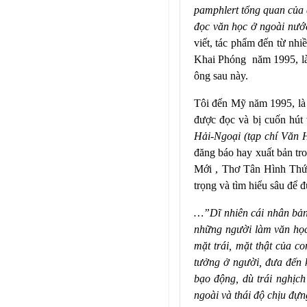
pamphlert tổng quan của 
đọc văn học ở ngoài nướ
viết, tác phẩm đến từ nh
Khai Phóng
năm 1995, là
ông sau này.
Tôi đến Mỹ năm 1995, là
được đọc và bị cuốn hút 
Hải-Ngoại (tạp chí Văn 
đăng báo hay xuất bản tr
Mới , Thơ Tân Hình Thức
trọng và tìm hiểu sâu để 
…”Dĩ nhiên cái nhân bản 
những người làm văn học
mặt trái, mặt thật của co
tưởng ở người, đưa đến 
bạo động, dù trái nghịc
ngoài và thái độ chịu đ