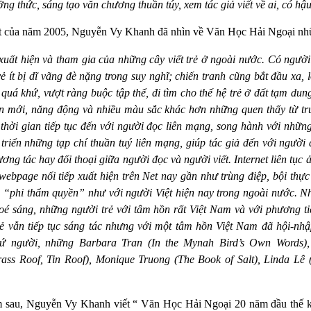
ởng thức, sáng tạo văn chương thuần túy, xem tác giả viết về ai, có hậu
ết của năm 2005, Nguyễn Vy Khanh đã nhìn về Văn Học Hải Ngoại nhữ
uất hiện và tham gia của những cây viết trẻ ở ngoài nước. Có người k
ẻ ít bị dĩ vãng đè nặng trong suy nghĩ; chiến tranh cũng bắt đầu xa,
 quá khứ, vượt ràng buộc tập thể, đi tìm cho thế hệ trẻ ở đất tạm du
an mới, năng động và nhiều màu sắc khác hơn những quen thấy từ trư
à thời gian tiếp tục đến với người đọc liên mạng, song hành với nhữn
 triển những tạp chí thuần tuý liên mạng, giúp tác giả đến với người
ương tác hay đối thoại giữa người đọc và người viết. Internet liên tụ
ebpage nối tiếp xuất hiện trên Net nay gần như trùng điệp, bội thực 
 “phi thẩm quyền” như với người Việt hiện nay trong ngoài nước. N
loé sáng, những người trẻ với tâm hồn rất Việt Nam và với phương ti
trẻ vẫn tiếp tục sáng tác nhưng với một tâm hồn Việt Nam đã hội-nh
ứ người, những Barbara Tran (In the Mynah Bird’s Own Words)
ass Roof, Tin Roof), Monique Truong (The Book of Salt), Linda Lê 
m sau, Nguyễn Vy Khanh viết “ Văn Học Hải Ngoại 20 năm đầu thế 