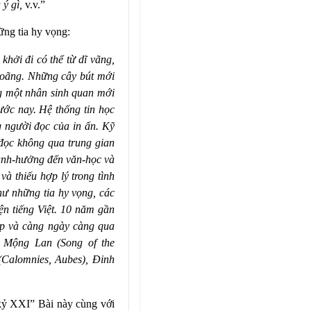
 ý gì,
v.v.”
ng tia hy vọng:
hởi đi có thể từ dĩ vãng,
 loãng. Những cây bút mới
ng một nhân sinh quan mới
ớc nay. Hệ thống tin học
g người đọc của in ấn. Kỹ
 đọc không qua trung gian
c ảnh-hưởng đến văn-học và
và thiếu hợp lý trong tình
hư những tia hy vọng, các
ện tiếng Việt. 10 năm gần
ập và càng ngày càng qua
, Mộng Lan (Song of the
(Calomnies, Aubes), Đinh
kỷ XXI” Bài này cùng với