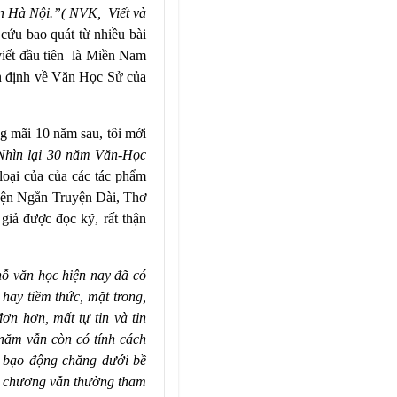
sản Hà Nội.”( NVK,
Viết và
cứu bao quát từ nhiều bài
viết đầu tiên
là Miền Nam
ận định về Văn Học Sử của
 mãi 10 năm sau, tôi mới
Nhìn lại 30 năm Văn-Học
loại của của các tác phẩm
uyện Ngắn Truyện Dài, Thơ
iả được đọc kỹ, rất thận
hỗ văn học hiện nay đã có
ay tiềm thức, mặt trong,
đơn hơn, mất tự tin và tin
năm vẫn còn có tính cách
n bạo động chăng dưới bề
n chương vẫn thường tham