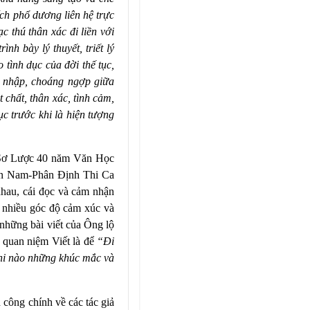
ch phổ dương liên hệ trực
c thú thân xác đi liền với
nh bày lý thuyết, triết lý
 tình dục của đời thế tục,
i nhập, choáng ngợp giữa
 chất, thân xác, tình cảm,
c trước khi là hiện tượng
 Sơ Lược 40 năm Văn Học
n Nam-Phân Định Thi Ca
hau, cái đọc và cảm nhận
nhiều góc độ cảm xúc và
những bài viết của Ông lộ
quan niệm Viết là để
“Đi
 khi nào những khúc mắc và
 công chính về các tác giả