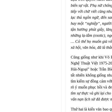
biến sự vật. Phụ nữ chốn
tiếp với chữ viết cũng nh
lạc thú ngôn ngữ, đến sau
hay một “nghiệp“, người n
tận hưởng phút giây, lã
những lạ-lẫm (exotic), ng
… Có thể họ muốn giả vờ,
xã hội, văn hóa, đã là thâ
Cũng giống như khi Võ 
Nghệ Thuật Việt 1975-2
Hải-Ngoại” hoặc Trần Bí
tất nhiên không giống nh
tìm kiếm sự đồng cảm với
rõ ý muốn phục hồi và đe
tìm sự thực và ghi lại ch
vấn nạn lịch sử đã được n
Thứ hai là kiến văn bao q