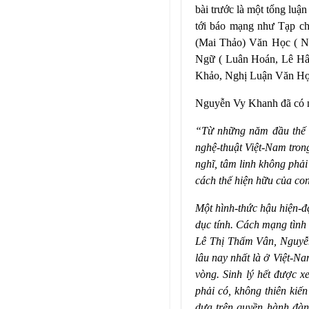
bài trước là một tổng luận
tới báo mạng như Tạp ch
(Mai Thảo) Văn Học ( N
Ngữ ( Luân Hoán, Lê Hân
Khảo, Nghị Luận Văn Học
Nguyễn Vy Khanh đã có nh
“Từ những năm đầu thế k
nghệ-thuật Việt-Nam tron
nghĩ, tâm linh không phải
cách thế hiện hữu của con
Một hình-thức hậu hiện-đ
dục tính. Cách mạng tình 
Lê Thị Thấm Vân, Nguyễ
lâu nay nhất là ở Việt-Na
vòng. Sinh lý hết được x
phải có, không thiên kiế
dựa trên quyền hành đàn