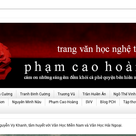
h Cường
Tranh Đinh Cường
Trương Vũ
Trần Huiền Ân
Ngô Thế Vinh
Sơn
Nguyễn Minh Nữu
Phạm Cao Hoàng
SVV
Blog PCH
Tập thơ
ễn Vy Khanh, tâm huyết với Văn Học Miền Nam và Văn Học Hải Ngoại.