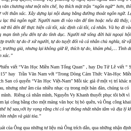
g văn chương như một nền chế, họ thích mặt trận “ngôn ngữ“ hơn, thí
ư với thân xác. Xây dựng lại nội dung bằng đường thoát ngôn ngữ. Lạ
 lạc thú ngôn ngữ. Người nam đi vào văn để tìm hoặc nếu đã thấy, trì
ữ thì đến để thực hiện cái tôi, xác định cái tôi, cá nhân. Và họ đi vào
ng mạn tình yêu đến tự do tình dục. Người nữ sống đời hải ngoại hộ
ợp trước tự do ở xứ người, tự do tuyệt đối và cá nhân chủ nghĩa, từ vật
 trưởng giả, nhưng lại không giữ lề, thích tự do, khám phá,… Tình dụ
n xác.”
Phiến viết “Văn Học Miền Nam Tổng Quan” , hay Du Tử Lê viết “
015” hay
Trần Văn Nam với “Trong Dòng Cảm Thức Văn-Học Miề
ch San có quyển “Văn Học Việt-Nam” Mỗi tác giả ở một vị trí khác n
au, nhưng như âm của nhiều nhạc cụ trong một bản đàn, chúng ta có
 mình.
Riêng cá nhân mình, Nguyễn Vy Khanh thuyết phục tôi bởi vì 
m lại công bằng cho một mảng văn học bị bỏ quên, và Ông công khai 
o thế hệ sau,với hy vọng rằng chỉ có sự thống nhất nhân tâm và địa lý
hìn nhận và giải tỏa.”
uát của Ông qua những tư liệu mà Ông trích dẫn, qua những nhận định