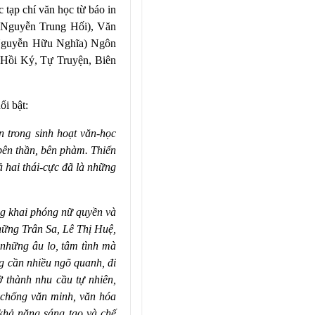
c tạp chí văn học từ báo in
 (Nguyễn Trung Hối), Văn
(Nguyễn Hữu Nghĩa) Ngôn
 Hồi Ký, Tự Truyện, Biên
i bật:
 trong sinh hoạt văn-học
bên thần, bên phàm. Thiển
ả hai thái-cực đã là những
ng khai phóng nữ quyền và
những Trân Sa, Lê Thị Huệ,
hững âu lo, tâm tình mà
g cần nhiều ngõ quanh, đi
ở thành nhu cầu tự nhiên,
ữ chống văn minh, văn hóa
khả năng sáng tạo và chế