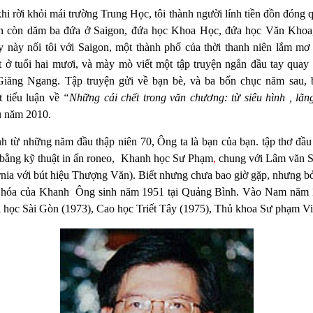
i rời khỏi mái trường Trung Học, tôi thành người lính tiền đồn đóng 
ẫn còn dăm ba đứa ở Saigon, đứa học Khoa Học, đứa học Văn Khoa
y này nối tôi với Saigon, một thành phố của thời thanh niên lắm mơ
t ở tuổi hai mươi, và mày mò viết một tập truyện ngắn đầu tay quay
iăng Ngang. Tập truyện gửi về bạn bè, và ba bốn chục năm sau,
t tiểu luận về
“Những cái chết trong văn chương: từ siêu hình , lãng
u năm 2010.
h từ những năm đầu thập niên 70, Ông ta là bạn của bạn. tập thơ đầ
ằng kỹ thuật in ấn roneo,
Khanh học Sư Phạm
,
chung với Lâm văn S
rnia với bút hiệu Thượng Văn). Biết nhưng chưa bao giờ gặp, nhưng bởi 
 hóa của Khanh
Ông sinh năm 1951 tại Quảng Bình. Vào Nam năm 1
ại học Sài Gòn (1973), Cao học Triết Tây (1975), Thủ khoa Sư phạm Vi