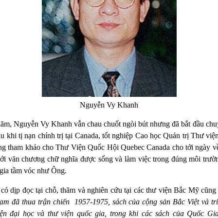
Nguyễn Vy Khanh
 lăm, Nguyễn Vy Khanh vẫn chau chuốt ngòi bút nhưng đã bắt đầu chu
u khi tị nạn chính trị tại Canada, tốt nghiệp Cao học Quản trị Thư việ
òng tham khảo cho Thư Viện Quốc Hội Quebec Canada cho tới ngày về
ới văn chương chữ nghĩa được sống và làm việc trong đúng môi trườ
 gia tầm vóc như Ông.
 có dịp đọc tại chỗ, thăm và nghiên cứu tại các thư viện Bắc Mỹ cũn
am đã thua trận chiến
1957-1975, sách của cộng sản Bắc Việt và trí
iện đại học và thư viện quốc gia, trong khi các sách của Quốc Gia