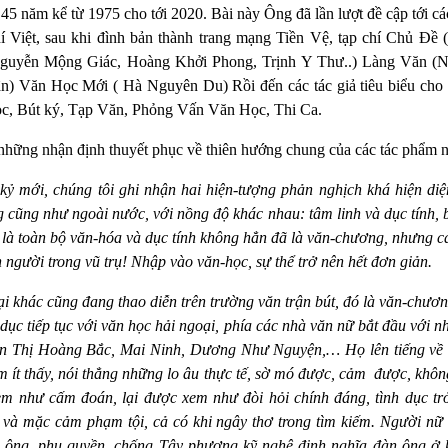
 45 năm kể từ 1975 cho tới 2020. Bài này Ông đã lần lượt đề cập tới cá
í Việt, sau khi đình bản thành trang mạng Tiền Vệ, tạp chí Chủ Đề
guyễn Mộng Giác, Hoàng Khởi Phong, Trịnh Y Thư..) Làng Văn 
) Văn Học Mới ( Hà Nguyên Du) Rồi đến các tác giả tiêu biểu cho
, Bút ký, Tạp Văn, Phỏng Vấn Văn Học, Thi Ca.
ững nhận định thuyết phục về thiên hướng chung của các tác phẩm nổ
ỷ mới, chúng tôi ghi nhận hai hiện-tượng phản nghịch khá hiện diện
g cũng như ngoài nước, với nồng độ khác nhau: tâm linh và dục tính, 
 là toàn bộ văn-hóa và dục tính không hẳn đã là văn-chương, nhưng c
 người trong vũ trụ! Nhập vào văn-học, sự thể trở nên hết đơn giản.
ại khác cũng đang thao diễn trên trường văn trận bút, đó là văn-chươ
dục tiếp tục với văn học hải ngoại, phía các nhà văn nữ bắt đầu với 
n Thị Hoàng Bắc, Mai Ninh, Dương Như Nguyện,… Họ lên tiếng về n
m ít thấy, nói thẳng những lo âu thực tế, sờ mó được, cảm
được, khôn
em như cấm đoán, lại được xem như đòi hỏi chính đáng, tình dục tr
n và mặc cảm phạm tội, cả có khi ngây thơ trong tìm kiếm. Người n
 ông, phụ quyền, chống Tây phương kỹ nghệ định nghĩa đàn ông ở 