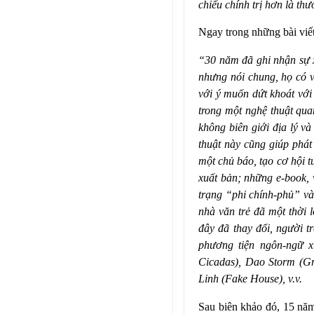
chiếu chính trị hơn là thư
Ngay trong những bài vi
“30 năm đã ghi nhận sự x
nhưng nói chung, họ có v
với ý muốn dứt khoát với
trong một nghệ thuật qu
không biên giới địa lý v
thuật này cũng giúp phát
một chủ báo, tạo cơ hội t
xuất bản; những e-book, w
trạng “phi chính-phủ” và
nhà văn trẻ đã một thời 
đây đã thay đổi, người 
phương tiện ngôn-ngữ x
Cicadas), Dao Storm (Gr
Linh (Fake House), v.v.
Sau biên khảo đó, 15 nă