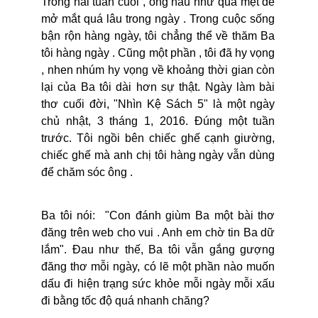
Trong hai tuần cuối , ông hầu như quá mệt để
mở mắt quá lâu trong ngày . Trong cuộc sống
bận rộn hàng ngày, tôi chẳng thể về thăm Ba
tôi hàng ngày . Cũng một phần , tôi đã hy vọng
, nhen nhúm hy vọng về khoảng thời gian còn
lại của Ba tôi dài hơn sự thật. Ngày làm bài
thơ cuối đời, "Nhìn Kệ Sách 5" là một ngày
chủ nhật, 3 tháng 1, 2016. Đúng một tuần
trước. Tôi ngồi bên chiếc ghế cạnh giường,
chiếc ghế mà anh chị tôi hàng ngày vẫn dùng
để chăm sóc ông .
Ba tôi nói: "Con đánh giùm Ba một bài thơ
đăng trên web cho vui . Anh em chờ tin Ba dữ
lắm". Đau như thế, Ba tôi vẫn gắng gượng
đăng thơ mỗi ngày, có lẽ một phần nào muốn
dấu đi hiện trạng sức khỏe mỗi ngày mỗi xấu
đi bằng tốc độ quá nhanh chăng?