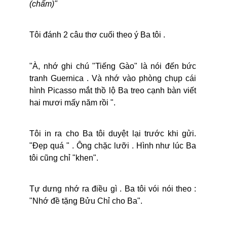
(chấm)"
Tôi đánh 2 câu thơ cuối theo ý Ba tôi .
"À, nhớ ghi chú "Tiếng Gào" là nói đến bức
tranh Guernica . Và nhớ vào phòng chụp cái
hình Picasso mắt thồ lộ Ba treo cạnh bàn viết
hai mươi mấy năm rồi ".
Tôi in ra cho Ba tôi duyệt lại trước khi gửi.
"Đẹp quá " . Ông chặc lưỡi . Hình như lúc Ba
tôi cũng chỉ "khen".
Tự dưng nhớ ra điều gì . Ba tôi vói nói theo :
"Nhớ đề tặng Bửu Chỉ cho Ba".