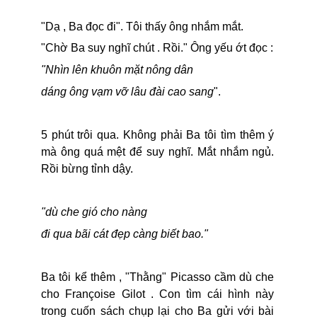
"Dạ , Ba đọc đi". Tôi thấy ông nhắm mắt.
"Chờ Ba suy nghĩ chút . Rồi." Ông yếu ớt đọc :
"Nhìn lên khuôn mặt nông dân
dáng ông vạm vỡ lâu đài cao sang
".
5 phút trôi qua. Không phải Ba tôi tìm thêm ý
mà ông quá mệt để suy nghĩ. Mắt nhắm ngủ.
Rồi bừng tỉnh dậy.
"dù che gió cho nàng
đi qua bãi cát đẹp càng biết bao."
Ba tôi kể thêm , "Thằng" Picasso cầm dù che
cho Françoise Gilot . Con tìm cái hình này
trong cuốn sách chụp lại cho Ba gửi với bài