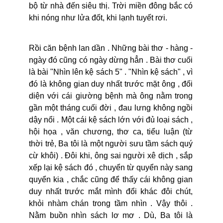
bộ từ nhà đến siêu thị. Trời miền đông bắc có
khi nóng như lửa đốt, khi lạnh tuyết rơi.
Rồi căn bệnh lan dần . Những bài thơ - hàng -
ngày đó cũng có ngày dừng hẳn . Bài thơ cuối
là bài "Nhìn lên kệ sách 5" . "Nhìn kệ sách" , vì
đó là không gian duy nhất trước mặt ông , đối
diện với cái giường bệnh mà ông nằm trong
gần một tháng cuối đời , đau lưng không ngồi
dậy nổi . Một cái kệ sách lớn với đủ loại sách ,
hội họa , văn chương, thơ ca, tiểu luận (từ
thời trẻ, Ba tôi là một người sưu tầm sách quý
cừ khôi) . Đôi khi, ông sai người xê dịch , sắp
xếp lại kệ sách đó , chuyển từ quyển này sang
quyển kia , chắc cũng để thấy cái không gian
duy nhất trước mắt mình đổi khác đôi chút,
khỏi nhàm chán trong tầm nhìn . Vậy thôi .
Nằm buồn nhìn sách lơ mơ . Dù, Ba tôi là