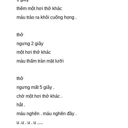
thêm một hơi thở khác
máu trào ra khỏi cuống họng .
thở
ngưng 2 giây
một hơi thở khác
máu thấm tràn mặt lưỡi
thở
ngưng mất 5 giây .
chờ một hơi thở khác .
hắt .
máu nghẽn . máu nghẽn đầy .
u .u . u . u .....