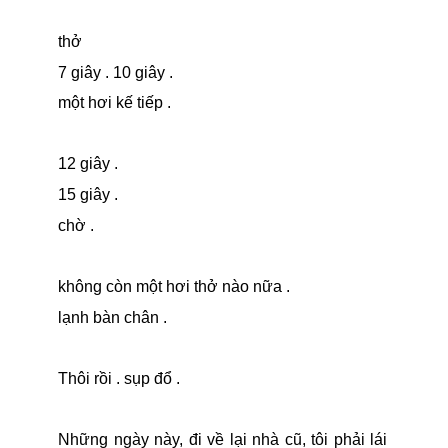
thở
7 giây . 10 giây .
một hơi kế tiếp .
12 giây .
15 giây .
chờ .
không còn một hơi thở nào nữa .
lạnh bàn chân .
Thôi rồi . sụp đổ .
Những ngày này, đi về lại nhà cũ, tôi phải lái