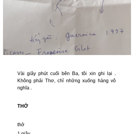
Vài giây phút cuối bên Ba, tôi xin ghi lại .
Không phải Thơ, chỉ những xuống hàng vô
nghĩa .
THỞ
thở
1 giây