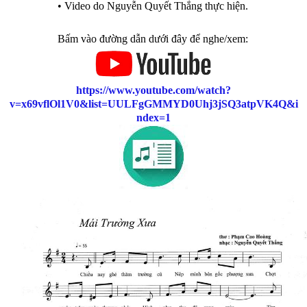
• Video do Nguyễn Quyết Thắng thực hiện.
Bấm vào đường dẫn dưới đây để nghe/xem:
https://www.youtube.com/watch?
v=x69vflOl1V0&list=UULFgGMMYD0Uhj3jSQ3atpVK4Q&i
ndex=1