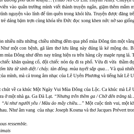
 viên vào quân trường mình viết thành truyện ngắn, giặm thêm mắm m
 tình nguyện vào lính để tìm quên trong khói lửa. Truyện được đăng 
t trẻ dáng bặm trợn cùng khóa tên Đức đọc xong khen nức nở sao giốn
còn nhiều nữa những chiều những đêm qua phố mùa Đông tìm một vầng
Như một con bệnh, gã làm thơ lưu lãng này đúng là kẻ mộng du. Bâ
 mùa Đông như đêm nay trăng hiện ra trên hàng cây maple rụng lá. Trờ
chiếc khăn quàng cổ, đội chiếc nón dạ đi ra phố. Vừa đi vừa thầm đ
đốm lửa từ sinh diệt / cháy. tàn đông. mùa tuyết sắp qua…
Và quả nhiên
ơ của mình, mà cả trong âm nhạc của Lê Uyên Phương và tiếng hát Lê 
t chút về ca khúc Một Ngày Vui Mùa Đông của Lộc. Ca khúc mà Lê Uy
ra ở một nhà ga. Ga Đà Lạt.
“Nhưng trên thềm ga / Chờ đến trăng t
.
“Ai như người yêu / Màu áo mây chiều…”
Một cuộc tình vui, một kh
 nhau. Như âm vang của nhạc Joseph Kosma và thơ Jacques Prévert tr
ous ressemble.
aimais