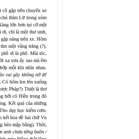
t cô gặp trên chuyến xe
à chú thím Lữ trong xóm
àng lớn hơn tui cỡ một
ơi, chỉ là một thư sinh,
à gặp nàng trên xe. Hôm
ìm một vầng trăng (?).
phê ơi là phê. Mùi tóc,
hời xa xưa ấy sao mà êm
chớp mỗi khi nhìn nhau.
 áo vai gầy không nỡ để
n. Có hôm len lén xuống
ợc Pháp?) Thiệt là thơ
g bởi có Hiền trong đó
ăng. Kết quả của những
ỹ Tho dạy học kiếm cơm.
n kết hoa đề hai chữ Vu
g béo mập bằng). Thôi,
m anh chưa từng buồn /
nh mùa Đông thật lãng