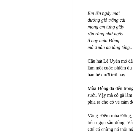
Em lên ngày mai
đường gió trăng cài
mong em từng giây
rộn ràng như ngây
ô hay mùa Đông
mà Xuân đã lâng lâng
Câu hát Lê Uyên mở đầ
làm một cuộc phiếm du 
bạn bè dưới trời này.
Mùa Đông đã đến trong
sưởi. Vậy mà có gã làm 
phịa ra cho có vẻ cảm 
Vâng. Đêm mùa Đông, có
trên ngọn sầu đông. Và
Chỉ có chừng nớ thôi m