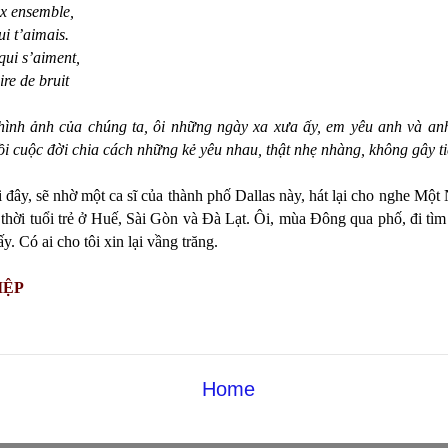
ux ensemble,
i t’aimais.
qui s’aiment,
re de bruit
 hình ảnh của chúng ta, ôi những ngày xa xưa ấy, em yêu anh và an
i cuộc đời chia cách những kẻ yêu nhau, thật nhẹ nhàng, không gây t
đây, sẽ nhờ một ca sĩ của thành phố Dallas này, hát lại cho nghe M
thời tuổi trẻ ở Huế, Sài Gòn và Đà Lạt. Ôi, mùa Đông qua phố, đi tì
. Có ai cho tôi xin lại vầng trăng.
IỆP
Home