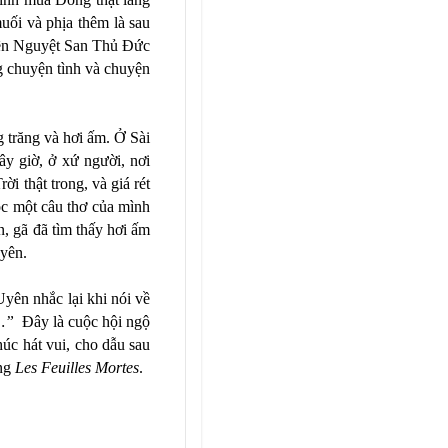
uối và phịa thêm là sau
trên Nguyệt San Thủ Đức
g chuyện tình và chuyện
 trăng và hơi ấm. Ở Sài
y giờ, ở xứ người, nơi
i thật trong, và giá rét
ọc một câu thơ của mình
, gã đã tìm thấy hơi ấm
Uyên.
ên nhắc lại khi nói về
à…”
Đây là cuộc hội ngộ
úc hát vui, cho dẫu sau
ong
Les Feuilles Mortes
.