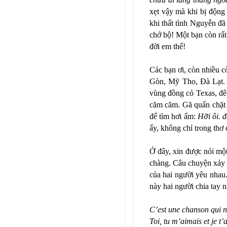
xẹt vậy mà khi bị động
khi thất tình Nguyễn đã
chớ bộ! Một bạn còn rấ
đời em thế!
Các bạn ơi, còn nhiều 
Gòn, Mỹ Tho, Đà Lạt. 
vùng đồng cỏ Texas, đêm
căm căm. Gã quấn chặt 
để tìm hơi ấm:
Hỡi ôi. 
ấy, không chỉ trong th
Ở đây, xin được nói mộ
chàng. Câu chuyện xảy 
của hai người yêu nhau
này hai người chia tay
C’est une chanson qui n
Toi, tu m’aimais et je t’