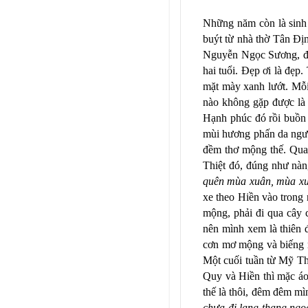
Những năm còn là sinh 
buýt từ nhà thờ Tân Đị
Nguyễn Ngọc Sương, đâu
hai tuổi. Đẹp ơi là đẹp.
mặt mày xanh lướt. Mỗi
nào không gặp được là 
Hạnh phúc đó rồi buồn 
mùi hương phấn da ngườ
đềm thơ mộng thế. Qua 
Thiệt đó, đúng như nà
quên mùa xuân, mùa xuâ
xe theo Hiền vào trong
mộng, phải đi qua cây 
nên mình xem là thiên
cơn mơ mộng và biếng n
Một cuối tuần từ Mỹ Tho
Quy và Hiền thì mặc á
thế là thôi, đêm đêm m
chưa đi lang thang n