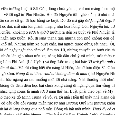
viên trường Luật ở Sài Gòn, lòng chưa yêu ai, chỉ mơ màng theo mộ
nh về tới ngã tư Phú Nhuận. Hồi đó Nguyễn tôi nghèo lắm, ở nhờ nh
 có xe cộ gì, đi học bằng xe buýt. Do đó mà gặp được người đẹp. N
 Tóc dài, mắt nâu lóng lánh, miệng như hoa hồng. Còn Nguyễn tui, trời 
 chiều, khoảng 5 rưỡi 6 giờ ở trường ra đón xe buýt về Phú Nhuận l
ngẩn ngơ buồn. Rồi đi lang thang qua những con phố không đèn để t
khổ đó. Những hôm xe buýt chật, hai người được đứng sát nhau. Ôi, 
i đủ ngây ngất cho đêm về làm thơ. Ui, những chuyến xe buýt của t
nhiều lần gặp nhau trên xe, nàng bắt đầu chú ý tới mình, mắt chớp 
ng Lâm Phi Anh (Lê Uyên) và ông Lộc trong bài hát:
Vì trót yêu anh
n ái ân!...
Và rồi cũng biết tên nàng là Hiền, làm ở bưu điện Sài Gò
 ngõ xóm.
Nàng đi tui theo sau/ tui không dám đi mau
(thơ Nguyễn Như
cầu bắc ngang ao rau muống mới tới nhà nàng. Nhà thường thôi nhưn
 đường để đêm đêm học bài chưa xong cũng đi ngang qua tìm vầng tr
hác tụng cours là mình rớt ở năm thứ hai Luật, phải theo bạn về M
 theo xe đò Minh Trung về vội vã tới nhà Hiền thì thấy nhà giăng đè
o cô dâu đầu đội vương miện rực rỡ như Dương Quý Phi (nhưng khôn
ình lại đi lang thang qua phố mùa Đông và hát một mình:
Thuở ấy có e
goài đường phố đêm khuya…
(Thuở Ấó Có Em. Huỳnh Anh). Chuyện tì