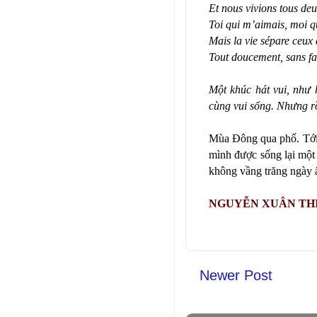
Et nous vivions tous de
Toi qui m’aimais, moi qu
Mais la vie sépare ceux 
Tout doucement, sans fai
Một khúc hát vui, như
cùng vui sống. Nhưng rồ
Mùa Đông qua phố. Tới 
mình được sống lại một 
không vầng trăng ngày ấy
NGUYỄN XUÂN TH
Newer Post