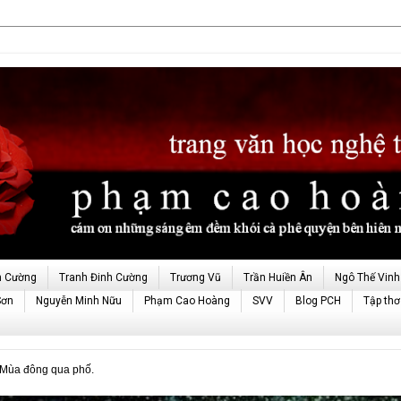
h Cường
Tranh Đinh Cường
Trương Vũ
Trần Huiền Ân
Ngô Thế Vinh
Sơn
Nguyễn Minh Nữu
Phạm Cao Hoàng
SVV
Blog PCH
Tập thơ
ùa đông qua phố.