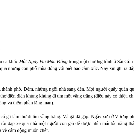
…
u ca khúc
Một Ngày Vui Mùa Đông
trong một chương trình ở Sài Gòn 
qua những con phố mùa đông với biết bao cảm xúc. Nay xin ghi ra đâ
 thành phố. Đêm, những ngôi nhà sáng đèn. Mọi người quây quần qu
thơ điên điên khùng khùng đi tìm một vầng trăng (điều này có thiệt, c
động và thêm phần lãng mạn).
 gã làm thơ đi tìm vầng trăng. Và gã đã gặp. Ngày xưa ở Vương phủ
 rồi đạp xe qua nhà một người con gái để được nhìn mái tóc nàng th
à về cảm động muốn chết.