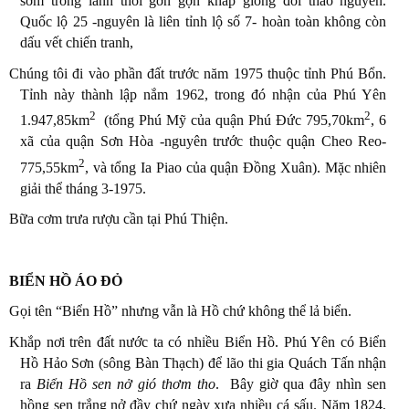
sớm trong lành thổi gờn gợn khắp giồng đồi thảo nguyên.
Quốc lộ 25 -nguyên là liên tỉnh lộ số 7- hoàn toàn không còn
dấu vết chiến tranh,
Chúng tôi đi vào phần đất trước năm 1975 thuộc tỉnh Phú Bổn.
Tỉnh này thành lập nắm 1962, trong đó nhận của Phú Yên
2
2
1.947,85km
(tổng Phú Mỹ của quận Phú Đức 795,70km
, 6
xã của quận Sơn Hòa -nguyên trước thuộc quận Cheo Reo-
2
775,55km
, và tổng Ia Piao của quận Đồng Xuân). Mặc nhiên
giải thể tháng 3-1975.
Bữa cơm trưa rượu cần tại Phú Thiện.
BIỂN HỒ ÁO ĐỎ
Gọi tên “Biển Hồ” nhưng vẫn là Hồ chứ không thể lả biển.
Khắp nơi trên đất nước ta có nhiều Biển Hồ. Phú Yên có Biển
Hồ Hảo Sơn (sông Bàn Thạch) để lão thi gia Quách Tấn nhận
ra
Biển Hồ sen nở gió thơm
tho
.
Bây giờ qua đây nhìn sen
hồng sen trắng nở đầy chứ ngày xưa nhiều cá sấu. Năm 1824,