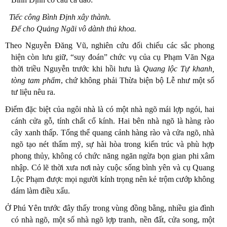
Tiếc công Bình Định xây thành.
Để cho Quảng Ngãi vô dành thủ khoa.
Theo Nguyễn Đăng Vũ, nghiên cứu đối chiếu các sắc phong
hiện còn lưu giữ, “suy đoán” chức vụ của cụ Phạm Văn Nga
thời triều Nguyễn trước khi hồi hưu là
Quang lộc Tự khanh,
tòng tam phẩm
, chứ không phải Thừa biện bộ Lễ như một số
tư liệu nêu ra.
Điểm đặc biệt của ngôi nhà là có một nhà ngõ mái lợp ngói, hai
cánh cửa gỗ, tính chất cổ kính. Hai bên nhà ngõ là hàng rào
cây xanh thấp. Tổng thể quang cảnh hàng rào và cửa ngõ, nhà
ngõ tạo nét thẩm mỹ, sự hài hòa trong kiến trúc và phù hợp
phong thủy, không có chức năng ngăn ngừa bọn gian phi xâm
nhập. Có lẽ thời xưa nơi này cuộc sống bình yên và cụ Quang
Lộc Phạm được mọi người kính trọng nên kẻ trộm cướp không
dám làm điều xấu.
Ở Phú Yên trước đây thấy trong vùng đồng bằng, nhiều gia đình
có nhà ngõ, một số nhà ngõ lợp tranh, nền đất, cửa song, một