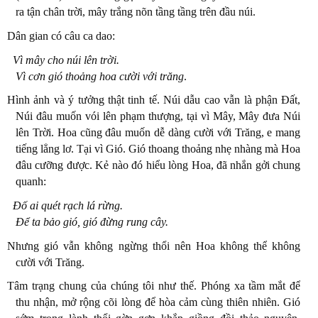
ra tận chân trời, mây trắng nõn tầng tầng trên đầu núi.
Dân gian có câu ca dao:
Vì mây cho núi lên trời.
Vì cơn gió thoảng hoa cười với trăng
.
Hình ảnh và ý tưởng thật tinh tế. Núi dẫu cao vẫn là phận Đất,
Núi đâu muốn vói lên phạm thượng, tại vì Mây, Mây đưa Núi
lên Trời. Hoa cũng đâu muốn dễ dàng cười với Trăng, e mang
tiếng lẳng lơ. Tại vì Gió. Gió thoang thoảng nhẹ nhàng mà Hoa
đâu cưỡng được. Kẻ nào đó hiểu lòng Hoa, đã nhắn gởi chung
quanh:
Đố ai quét rạch lá rừng.
Để ta bảo gió, gió đừng rung cây.
Nhưng gió vẫn không ngừng thổi nên Hoa không thể không
cười với Trăng.
Tâm trạng chung của chúng tôi như thế. Phóng xa tầm mắt để
thu nhận, mở rộng cõi lòng để hòa cảm cùng thiên nhiên. Gió