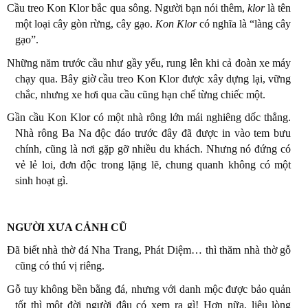
Cầu treo Kon Klor bắc qua sông. Người bạn nói thêm,
klor
là tên
một loại cây gòn rừng, cây gạo.
Kon Klor
có nghĩa là “làng cây
gạo”.
Những năm trước cầu như gầy yếu, rung lên khi cả đoàn xe máy
chạy qua. Bây giờ cầu treo Kon Klor được xây dựng lại, vững
chắc, nhưng xe hơi qua cầu cũng hạn chế từng chiếc một.
Gần cầu Kon Klor có một nhà rông lớn mái nghiêng dốc thẳng.
Nhà rông Ba Na độc đáo trước đây đã được in vào tem bưu
chính, cũng là nơi gặp gỡ nhiều du khách. Nhưng nó đứng có
vẻ lẻ loi, đơn độc trong lặng lẽ, chung quanh không có một
sinh hoạt gì.
NGƯỜI XƯA CẢNH CŨ
Đã biết nhà thờ đá Nha Trang, Phát Diệm… thì thăm nhà thờ gỗ
cũng có thú vị riêng.
Gỗ tuy không bền bằng đá, nhưng với danh mộc được bảo quản
tốt thì một đời người đâu có xem ra gì! Hơn nữa, liệu lòng