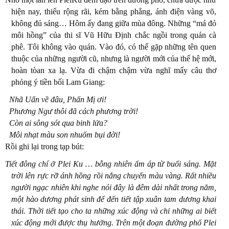
hiện nay, thiếu rộng rãi, kém bằng phẳng, ánh điện vàng võ,
không đủ sáng… Hôm ấy đang giữa mùa đông. Những “má đỏ
môi hồng” của thi sĩ Vũ Hữu Định chắc ngồi trong quán cà
phê. Tôi không vào quán. Vào đó, có thể gặp những tên quen
thuộc của những người cũ, nhưng là người mới của thế hệ mới,
hoàn tòan xa lạ. Vừa đi chậm chậm vừa nghĩ mấy câu thơ
phỏng ý tiền bối Lam Giang:
Nhã Uẩn về đâu, Phấn Mị ơi!
Phương Ngư thôi đã cách phương trời!
Còn ai sông sót qua binh lửa?
Môi nhạt màu son nhuốm bụi đời!
Rồi ghi lại trong tạp bút:
Tiết đông chí ở Plei Ku … bỗng nhiên ấm áp từ buổi sáng. Mặt
trời lên rực rỡ ánh hồng rồi nắng chuyển màu vàng. Rất nhiều
người ngạc nhiên khi nghe nói đây là đêm dài nhất trong năm,
một hào dương phát sinh để đến tiết tập xuân tam dương khai
thái. Thời tiết tạo cho ta những xúc động và chỉ những ai biết
xúc động mới được thụ hưởng. Trên một đoạn đường phố Plei