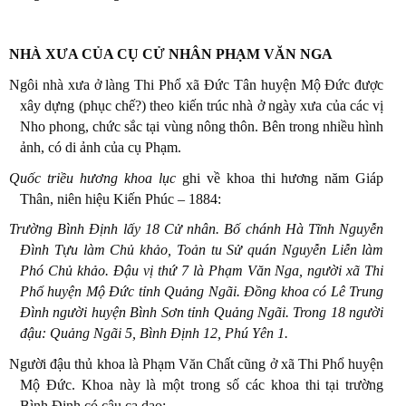
NHÀ XƯA CỦA CỤ CỬ NHÂN PHẠM VĂN NGA
Ngôi nhà xưa ở làng Thi Phổ xã Đức Tân huyện Mộ Đức được
xây dựng (phục chế?) theo kiến trúc nhà ở ngày xưa của các vị
Nho phong, chức sắc tại vùng nông thôn. Bên trong nhiều hình
ảnh, có di ảnh của cụ Phạm.
Quốc triều hương khoa lục
ghi về khoa thi hương năm Giáp
Thân, niên hiệu Kiến Phúc – 1884:
Trường Bình Định lấy 18 Cử nhân. Bố chánh Hà Tĩnh Nguyễn
Đình Tựu làm Chủ khảo, Toản tu Sử quán Nguyễn Liễn làm
Phó Chủ khảo. Đậu vị thứ 7 là Phạm Văn Nga, người xã Thi
Phổ huyện Mộ Đức tỉnh Quảng Ngãi. Đồng khoa có Lê Trung
Đình người huyện Bình Sơn tỉnh Quảng Ngãi. Trong 18 người
đậu: Quảng Ngãi 5, Bình Định 12, Phú Yên 1.
Người đậu thủ khoa là Phạm Văn Chất cũng ở xã Thi Phổ huyện
Mộ Đức. Khoa này là một trong số các khoa thi tại trường
Bình Định có câu ca dao: