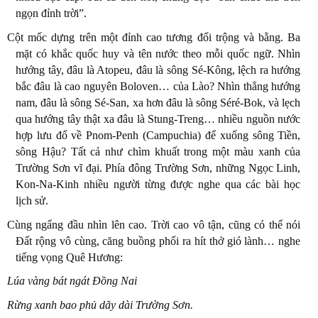
ngọn đỉnh trời”.
Cột mốc dựng trên một đỉnh cao tương đối trộng và bằng. Ba
mặt có khắc quốc huy và tên nước theo mỗi quốc ngữ. Nhìn
hướng tây, đâu là Atopeu, đâu là sông Sé-Kông, lệch ra hướng
bắc đâu là cao nguyên Boloven… của Lào? Nhìn thẳng hướng
nam, đâu là sông Sé-San, xa hơn đâu là sông Séré-Bok, và lẹch
qua hướng tây thật xa đâu là Stung-Treng… nhiều nguồn nước
hợp lưu đổ về Pnom-Penh (Campuchia) để xuống sông Tiền,
sông Hậu? Tất cả như chìm khuất trong một màu xanh của
Trường Sơn vĩ đại. Phía đông Trường Sơn, những Ngọc Linh,
Kon-Na-Kinh nhiều người từng được nghe qua các bài học
lịch sử.
Cùng ngẩng đầu nhìn lên cao. Trời cao vô tận, cũng có thể nói
Đất rộng vô cùng, căng buồng phổi ra hít thở gió lành… nghe
tiếng vọng Quê Hương:
Lúa vàng bát ngát Đồng Nai
Rừng xanh bao phủ dãy dài Trường Sơn.