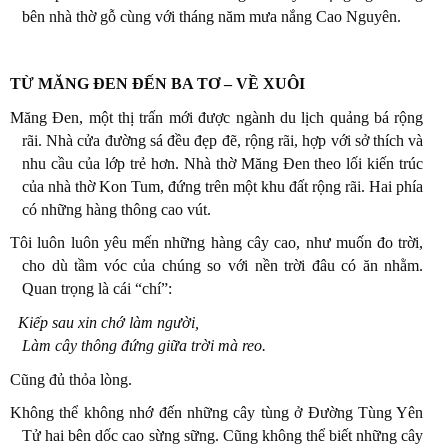
bên nhà thờ gỗ cùng với tháng năm mưa nắng Cao Nguyên.
TỪ MĂNG ĐEN ĐẾN BA TƠ – VỀ XUÔI
Măng Đen, một thị trấn mới được ngành du lịch quảng bá rộng
rãi. Nhà cửa đường sá đều đẹp đẽ, rộng rãi, hợp với sở thích và
nhu cầu của lớp trẻ hơn. Nhà thờ Măng Đen theo lối kiến trúc
của nhà thờ Kon Tum, đứng trên một khu đất rộng rãi. Hai phía
có những hàng thông cao vút.
Tôi luôn luôn yêu mến những hàng cây cao, như muốn đo trời,
cho dù tầm vóc của chúng so với nền trời đâu có ăn nhằm.
Quan trọng là cái “chí”:
Kiếp sau xin chớ làm người,
Làm cây thông đứng giữa trời mà reo.
Cũng đủ thỏa lòng.
Không thể không nhớ đến những cây tùng ở Đường Tùng Yên
Tử hai bên dốc cao sừng sững. Cũng không thể biết những cây