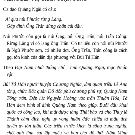
Ca dao Quảng Ngãi có câu:
Ai qua núi Phước rừng Lăng.
Gặp dinh Ông Trấn dừng chân cúi đầu.
Núi Phước còn gọi là núi Ông, núi Ông Trấn, núi Trấn Công.
Rừng Lăng vì có lăng ông Trấn. Có tư liệu còn nói núi Phước
là Ngũ Phước sơn, có nhiều dơi. Ông Trấn, Trấn công là cách
gọi tôn kinh của dân địa phương với Bùi Tá Hán.
Theo
Đại Nam nhất thống chí – tỉnh Quảng Ngãi
, mục
Nhân
vật
:
Bùi Tá Hán người huyện Chương Nghĩa, làm quan triều Lê Anh
tông, chức Bắc quân Đô đốc phủ chưởng phủ sự, Quảng Nam
Tổng trấn. Đến lúc Nguyễn Hoàng vào trấn Thuận Hóa, Tá
Hán đem binh sĩ dinh Quảng Nam theo giúp. Buổi đầu khai
quốc có công lao, khi mất được tặng Thái bảo và cho Thụy là
Thành cảm địch nghị uy vọng huân đức chiêu tá mậu tích
tuyên uy tôn thần. Các triều trước khen là sống trung nghĩa,
chết anh linh, sai lập miếu và ban cho đồ thờ. Năm Minh