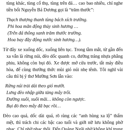
tùng khác, tùng cổ thụ, tùng trên đá… cao bao nhiêu, chỉ nghe
tiền bối Nguyễn Bá Dương gọi là “trăm thước”:
Thạch thượng thanh tùng bách xích trường.
Phi hoa mãn động thủy sinh hương …
(Trên đá thông xanh trăm thước trường.
Hoa bay đầy động nước sinh hương…).
Từ đây xe xuống dốc, xuống liên tục. Trong tầm mắt, từ gần đến
xa vẫn là rừng núi, đèo dốc quanh co, đường tráng nhựa phẳng
phiu, không còn bụi đỏ. Xe được mở cửa trước, tắt máy điều
hòa, để cùng thưởng thức mùi gió núi nhẹ tênh. Tôi nghĩ vài
câu thì bị ý thơ Mường Sơn lẫn vào:
Rừng núi trải dài theo gió mướt.
Lưng đèo nhập giữa tảng mây trôi.
Đường xuôi, xuôi mãi… không còn ngược.
Bụi đỏ theo mây đã bạc rồi…
Đèo cao quá, dốc dài quá, rõ ràng các “anh hùng xa lộ” thấm
mệt, thì trách chi các bậc cao tuổi và giới nữ lưu không phờ
phạc. Chỉ phờ phạc thôi. Đến Quảng Ngãi nhờ không khí trung