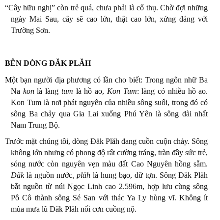
“Cây hữu nghị” còn trẻ quá, chưa phải là cổ thụ. Chờ đợi những
ngày Mai Sau, cây sẽ cao lớn, thật cao lớn, xứng đáng với
Trường Sơn.
BÊN DÒNG ĐĂK PLĂH
Một bạn người địa phương có lần cho biết: Trong ngôn nhữ Ba
Na
kon
là làng
tum
là hồ ao,
Kon Tum
: làng có nhiều hồ ao.
Kon Tum là nơi phát nguyên của nhiều sông suối, trong đó có
sông Ba chảy qua Gia Lai xuống Phú Yên là sông dài nhất
Nam Trung Bộ.
Trước mặt chúng tôi, dòng Đăk Plăh đang cuồn cuộn chảy. Sông
không lớn nhưng có phong độ rất cường tráng, tràn đầy sức trẻ,
sóng nước còn nguyên vẹn màu đất Cao Nguyên hồng sẫm.
Đăk
là nguồn nước
, plăh
là hung bạo, dữ tợn. Sông Đăk Plăh
bắt nguồn từ núi Ngọc Linh cao 2.596m, hợp lưu cùng sông
Pô Cô thành sông Sé San với thác Ya Ly hùng vĩ. Không ít
mùa mưa lũ Đăk Plăh nổi cơn cuồng nộ.