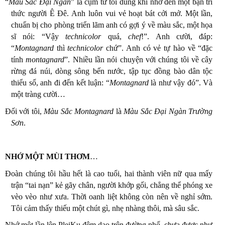
“
Màu Sắc Đại Ngàn
” là cụm từ tôi dùng khi nhớ đến một bạn trí
thức người Ê Đê. Anh luôn vui vẻ hoạt bát cởi mở. Một lần,
chuẩn bị cho phòng triển lãm anh có gợi ý về màu sắc, một họa
sĩ nói: “Vậy
technicolor
quá,
chef
!”. Anh cười, đáp:
“
Montagnard
thì
technicolor
chứ”. Anh có vẻ tự hào về “đặc
tính
montagnard
”. Nhiều lần nói chuyện với chúng tôi về cây
rừng đá núi, dòng sông bến nước, tập tục đồng bào dân tộc
thiểu số, anh đi đến kết luận: “
Montagnard
là như vậy đó”. Và
một tràng cười…
Đối với tôi,
Màu Sắc Montagnard
là
Màu Sắc Đại Ngàn Trường
Sơn
.
NHỚ MỘT MÙI THƠM
…
Đoàn chúng tôi hầu hết là cao tuổi, hai thành viên nữ qua mấy
trận “tai nạn” kẻ gãy chân, người khớp gối, chẳng thể phóng xe
vèo vèo như xưa. Thời oanh liệt không còn nên về nghỉ sớm.
Tôi cảm thấy thiếu một chút gì, nhẹ nhàng thôi, mà sâu sắc.
Nhớ một lần lên PleiKu đêm dạo trên đường phố, chưa được như