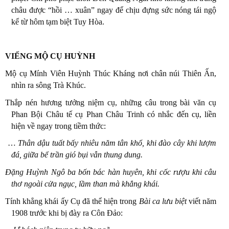
châu được “hồi … xuân” ngay để chịu đựng sức nóng tái ngộ
kể từ hôm tạm biệt Tuy Hòa.
VIẾNG MỘ CỤ HUỲNH
Mộ cụ Mính Viên Huỳnh Thúc Kháng nơi chân núi Thiên Ấn,
nhìn ra sông Trà Khúc.
Thắp nén hương tưởng niệm cụ, những câu trong bài văn cụ
Phan Bội Châu tế cụ Phan Châu Trinh có nhắc đến cụ, liền
hiện về ngay trong tiềm thức:
…
Thân dậu tuất bấy nhiêu năm tân khổ, khi đào cây khi lượm
đá, giữa bể trần gió bụi vẫn thung dung.
Đặng Huỳnh Ngô ba bốn bác hàn huyên, khi cốc rượu khi câu
thơ ngoài cửa ngục, lầm than mà khẳng khái.
Tính khẳng khái ấy Cụ đã thể hiện trong
Bài ca lưu biệt
viết năm
1908 trước khi bị đày ra Côn Đảo: