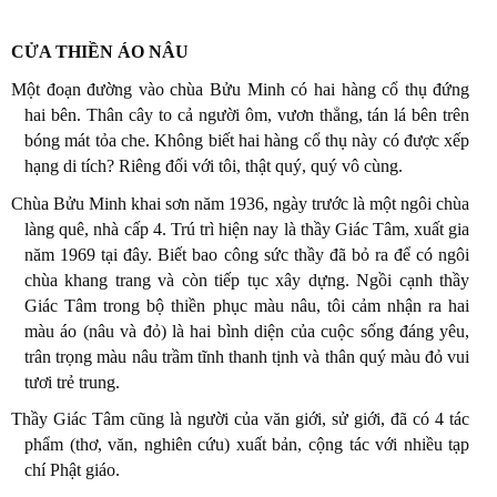
CỬA THIỀN ÁO NÂU
Một đoạn đường vào chùa Bửu Minh có hai hàng cổ thụ đứng
hai bên. Thân cây to cả người ôm, vươn thẳng, tán lá bên trên
bóng mát tỏa che. Không biết hai hàng cổ thụ này có được xếp
hạng di tích? Riêng đối với tôi, thật quý, quý vô cùng.
Chùa Bửu Minh khai sơn năm 1936, ngày trước là một ngôi chùa
làng quê, nhà cấp 4. Trú trì hiện nay là thầy Giác Tâm, xuất gia
năm 1969 tại đây. Biết bao công sức thầy đã bỏ ra để có ngôi
chùa khang trang và còn tiếp tục xây dựng. Ngồi cạnh thầy
Giác Tâm trong bộ thiền phục màu nâu, tôi cảm nhận ra hai
màu áo (nâu và đỏ) là hai bình diện của cuộc sống đáng yêu,
trân trọng màu nâu trầm tĩnh thanh tịnh và thân quý màu đỏ vui
tươi trẻ trung.
Thầy Giác Tâm cũng là người của văn giới, sử giới, đã có 4 tác
phẩm (thơ, văn, nghiên cứu) xuất bản, cộng tác với nhiều tạp
chí Phật giáo.