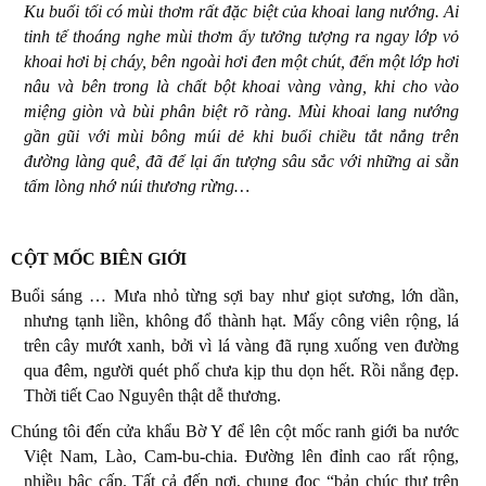
Ku buổi tối có mùi thơm rất đặc biệt của khoai lang nướng. Ai
tinh tế thoáng nghe mùi thơm ấy tưởng tượng ra ngay lớp vỏ
khoai hơi bị cháy, bên ngoài hơi đen một chút, đến một lớp hơi
nâu và bên trong là chất bột khoai vàng vàng, khi cho vào
miệng giòn và bùi phân biệt rõ ràng. Mùi khoai lang nướng
gần gũi với mùi bông múi dẻ khi buổi chiều tắt nắng trên
đường làng quê, đã để lại ấn tượng sâu sắc với những ai sẵn
tấm lòng nhớ núi thương rừng…
CỘT MỐC BIÊN GIỚI
Buổi sáng … Mưa nhỏ từng sợi bay như giọt sương, lớn dần,
nhưng tạnh liền, không đổ thành hạt.
Mấy công viên rộng, lá
trên cây mướt xanh, bởi vì lá vàng đã rụng xuống ven đường
qua đêm, người quét phố chưa kịp thu dọn hết. Rồi nắng đẹp.
Thời tiết Cao Nguyên thật dễ thương.
Chúng tôi đến cửa khẩu Bờ Y để lên cột mốc ranh giới ba nước
Việt Nam, Lào, Cam-bu-chia. Đường lên đỉnh cao rất rộng,
nhiều bậc cấp. Tất cả đến nơi, chung đọc “bản chúc thư trên