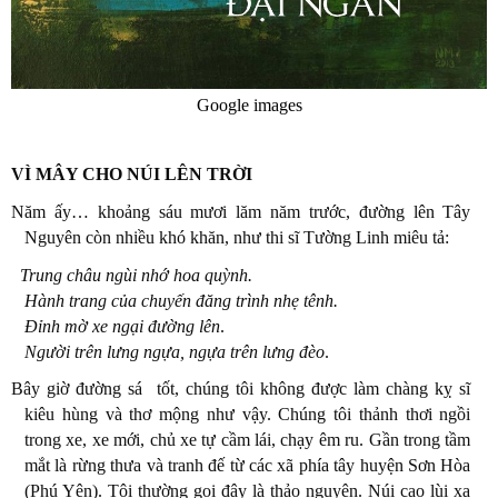
Google images
VÌ MÂY CHO NÚI LÊN TRỜI
Năm ấy… khoảng sáu mươi lăm năm trước, đường lên Tây
Nguyên còn nhiều khó khăn, như thi sĩ Tường Linh miêu tả:
Trung châu ngùi nhớ hoa quỳnh.
Hành trang của chuyến đăng trình nhẹ tênh.
Đỉnh mờ xe ngại đường lên
.
Người trên lưng ngựa, ngựa trên lưng đèo
.
Bây giờ đường sá
tốt, chúng tôi không được làm chàng kỵ sĩ
kiêu hùng và thơ mộng như vậy. Chúng tôi thảnh thơi ngồi
trong xe, xe mới, chủ xe tự cầm lái, chạy êm ru. Gần trong tầm
mắt là rừng thưa và tranh đế từ các xã phía tây huyện Sơn Hòa
(Phú Yên). Tôi thường gọi đây là thảo nguyên. Núi cao lùi xa