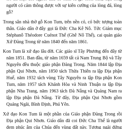
người có cảm thông được với sự kiên cường của lòng đá, lòng
gỗ?
Trong sân nhà thờ gỗ Kon Tum, trên nền cỏ, có bức tượng toàn
thân. Giáo dân ở đây gọi là Đức Cha Kê Nô. Tức Giám mục
Stéphanô Théodore Cuénot Thể (Ghê Nô Thể), cai quản giáo
Xứ Đàng Trong từ năm 1840 đến năm 1861.
Kon Tum là xứ đạo lâu đời. Các giáo sĩ Tây Phương đến đây từ
năm 1851. Ban đầu, từ năm 1659 tất cả Nam Trung Bộ và Tây
Nguyên đều thuộc giáo phận Đàng Trong. Năm 1844 lập Địa
phận Qui Nhơn, năm 1850 tách Thừa Thiên ra lập Địa phận
Huế, năm 1932 tách vùng Tây Nguyên ra lập Địa phận Kon
Tum, năm 1957 tách Khánh Hòa và Ninh Thuận ra lập Địa
phận Nha Trang, năm 1963 tách Đà Nẵng và Quảng Nam ra
lập Địa phận Đà Nẵng. Từ đây, Địa phận Qui Nhơn gồm
Quảng Ngãi, Bình Định, Phú Yên.
Xứ đạo Kon Tum là một phần của Giáo phận Đàng Trong rồi
Địa phận Qui Nhơn. Giáo dân đã coi Đức Cha Thể là người
đem phúc âm của Chúa đến vùng đất này. Tượng ngài đứng