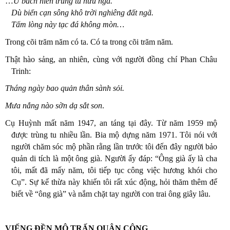
…
Ư bách niên trung tu hữu ngã.
Dù biển cạn sông khô trời nghiêng đất ngã.
Tấm lòng này tạc đá không mòn…
Trong cõi trăm năm có ta. Có ta trong cõi trăm năm.
Thật hào sảng, an nhiên, cùng với người đồng chí Phan Châu
Trinh:
Tháng ngày bao quản thân sành sỏi.
Mưa nắng nào sờn dạ sắt son
.
Cụ Huỳnh mất năm 1947, an táng tại đây. Từ năm 1959 mộ
được trùng tu nhiều lần. Bia mộ dựng năm 1971. Tôi nói với
người chăm sóc mộ phần rằng lần trước tôi đến đây người bảo
quản di tích là một ông già. Người ấy đáp: “Ông già ấy là cha
tôi, mất đã mấy năm, tôi tiếp tục công việc hương khói cho
Cụ”. Sự kế thừa này khiến tôi rất xúc động, hỏi thăm thêm để
biết về “ông già” và nắm chặt tay người con trai ông giây lâu.
VIẾNG ĐỀN MỘ TRẤN QUẬN CÔNG