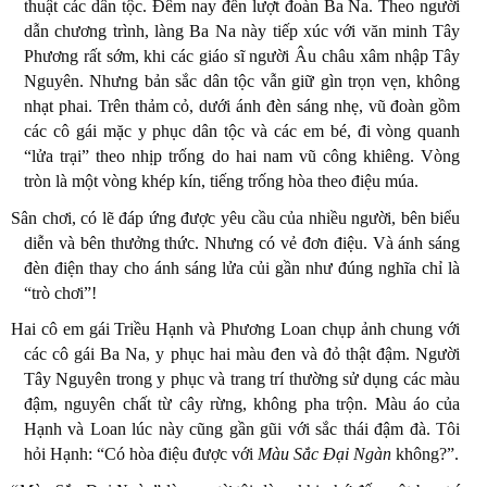
thuật các dân tộc. Đêm nay đến lượt đoàn Ba Na. Theo người
dẫn chương trình, làng Ba Na này tiếp xúc với văn minh Tây
Phương rất sớm, khi các giáo sĩ người Âu châu xâm nhập Tây
Nguyên. Nhưng bản sắc dân tộc vẫn giữ gìn trọn vẹn, không
nhạt phai. Trên thảm cỏ, dưới ánh đèn sáng nhẹ, vũ đoàn gồm
các cô gái mặc y phục dân tộc và các em bé, đi vòng quanh
“lửa trại” theo nhịp trống do hai nam vũ công khiêng. Vòng
tròn là một vòng khép kín, tiếng trống hòa theo điệu múa.
Sân chơi, có lẽ đáp ứng được yêu cầu của nhiều người, bên biểu
diễn và bên thưởng thức. Nhưng có vẻ đơn điệu. Và ánh sáng
đèn điện thay cho ánh sáng lửa củi gần như đúng nghĩa chỉ là
“trò chơi”!
Hai cô em gái Triều Hạnh và Phương Loan chụp ảnh chung với
các cô gái Ba Na, y phục hai màu đen và đỏ thật đậm. Người
Tây Nguyên trong y phục và trang trí thường sử dụng các màu
đậm, nguyên chất từ cây rừng, không pha trộn. Màu áo của
Hạnh và Loan lúc này cũng gần gũi với sắc thái đậm đà. Tôi
hỏi Hạnh: “Có hòa điệu được với
Màu Sắc Đại Ngàn
không?”.