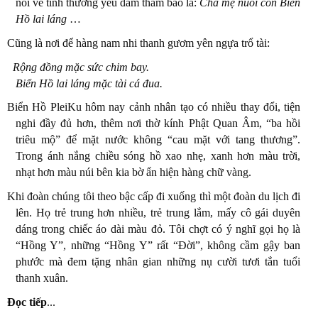
nói về tình thương yêu đằm thắm bao la:
Cha mẹ nuôi con Biển
Hồ lai láng
…
Cũng là nơi để hàng nam nhi thanh gươm yên ngựa trổ tài:
Rộng đồng mặc sức chim bay.
Biển Hồ lai láng mặc tài cá đua.
Biển Hồ PleiKu hôm nay cảnh nhân tạo có nhiều thay đổi, tiện
nghi đầy đủ hơn, thêm nơi thờ kính Phật Quan Âm, “ba hồi
triêu mộ” để mặt nước không “cau mặt với tang thương”.
Trong ánh nắng chiều sóng hồ xao nhẹ, xanh hơn màu trời,
nhạt hơn màu núi bên kia bờ ẩn hiện hàng chữ vàng.
Khi đoàn chúng tôi theo bậc cấp đi xuống thì một đoàn du lịch đi
lên. Họ trẻ trung hơn nhiều, trẻ trung lắm, mấy cô gái duyên
dáng trong chiếc áo dài màu đỏ. Tôi chợt có ý nghĩ gọi họ là
“Hồng Y”, những “Hồng Y” rất “Đời”, không cầm gậy ban
phước mà đem tặng nhân gian những nụ cười tươi tắn tuổi
thanh xuân.
Đọc tiếp
...