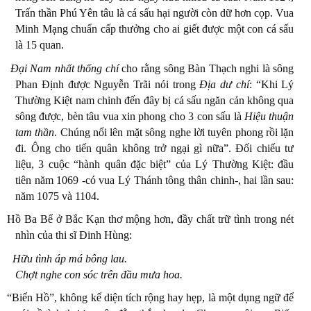
Trấn thần Phú Yên tâu là cá sấu hại người còn dữ hơn cọp. Vua
Minh Mạng chuẩn cấp thưởng cho ai giết được một con cá sấu
là 15 quan.
Đại Nam nhất thống chí
cho rằng sông Bàn Thạch nghi là sông
Phan Định được Nguyễn Trãi nói trong
Địa dư chí
: “Khi Lý
Thường Kiệt nam chinh đến đây bị cá sấu ngăn cản không qua
sông được, bèn tâu vua xin phong cho 3 con sấu là
Hiệu thuận
tam
thần
. Chúng nổi lên mặt sông nghe lời tuyên phong rồi lặn
đi. Ông cho tiến quân không trở ngại gì nữa”. Đối chiếu tư
liệu, 3 cuộc “hành quân đặc biệt” của Lý Thường Kiệt: đầu
tiên năm 1069 -có vua Lý Thánh tông thân chinh-, hai lần sau:
năm 1075 và 1104.
Hồ Ba Bể ở Bắc Kạn thơ mộng hơn, đầy chất trữ tình trong nét
nhìn của thi sĩ Đinh Hùng:
Hữu tình áp má bông lau.
Chợt nghe con sóc trên đầu mưa hoa.
“Biển Hồ”, không kể diện tích rộng hay hẹp, là một dụng ngữ để