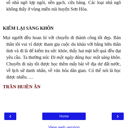
số nhà ngõ lợp ngói, nền gạch, cửa bảng. Các loại nhà ngõ
không thấy ở vùng miền núi huyện Sơn Hòa.
KIỂM LẠI SÀNG KHÔN
Mọi người đều hoan hỉ với chuyến đi thành công tốt đẹp. Bản
thân tôi vui vì được tham gia cuộc du khảo với bằng hữu thân
tình và đi là để kiểm tra sức khỏe, thấy hai mặt kết quả đều đạt
yêu cầu. Ta thường nói:
Đi một ngày đàng học một sàng khôn
.
Chuyến đi này tôi được học thêm mấy bài về địa dư đất nước,
về lịch sử danh nhân, về văn hóa dân gian. Có thể nói là học
được nhiều. …
TRẦN HUIỀN ÂN
‹
›
Home
View web version