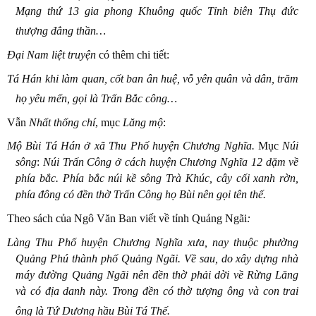
Mạng thứ 13 gia phong Khuông quốc Tỉnh biên Thụ đức
thượng đẳng thần…
Đại Nam liệt truyện
có thêm chi tiết:
Tá Hán khi làm quan, cốt ban ân huệ, vỗ yên quân và dân, trăm
họ yêu mến, gọi là Trấn Bắc công…
Vẫn
Nhất thống chí
, mục
Lăng mộ
:
Mộ Bùi Tá Hán ở xã Thu Phố huyện Chương Nghĩa.
Mục
Núi
sông
:
Núi Trấn Công ở cách huyện Chương Nghĩa 12 dặm về
phía bắc. Phía bắc núi kề sông Trà Khúc, cây cối xanh rờn,
phía đông có đền thờ Trấn Công họ Bùi nên gọi tên thế.
Theo sách của Ngô Văn Ban viết về tỉnh Quảng Ngãi
:
Làng Thu Phố huyện Chương Nghĩa xưa, nay thuộc phường
Quảng Phú thành phố Quảng Ngãi. Về sau, do xây dựng nhà
máy đường Quảng Ngãi nên đền thờ phải dời về Rừng Lăng
và có địa danh này. Trong đền có thờ tượng ông và con trai
ông là Tứ Dương hầu Bùi Tá Thế.