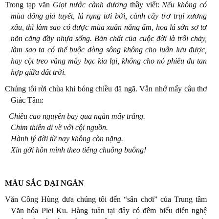
Trong tạp văn
Giọt nước cành dương
thầy viết:
Nếu không có
mùa đông giá tuyết, lá rụng tơi bời, cành cây trơ trụi xương
xẩu, thì làm sao có được mùa xuân nắng ấm, hoa lá sởn sơ tơ
nõn căng đầy nhựa sống. Bản chất của cuộc đời là trôi chảy,
làm sao ta có thể buộc dòng sông không cho luân lưu được,
hay cột treo vầng mây bạc kia lại, không cho nó phiêu du tan
hợp giữa đất trời.
Chúng tôi rời chùa khi bóng chiều đã ngã. Vẫn nhớ mấy câu thơ
Giác Tâm:
Chiều cao nguyên bay qua ngàn mây trắng.
Chim thiên di về với cội nguồn.
Hành lý đời từ nay không còn nặng.
Xin gởi hồn mình theo tiếng chuông buông!
MÀU SẮC ĐẠI NGÀN
Văn Công Hùng đưa chúng tôi đến “sân chơi” của Trung tâm
Văn hóa Plei Ku. Hàng tuần tại đây có đêm biểu diễn nghệ