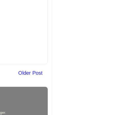
Older Post
ger
.