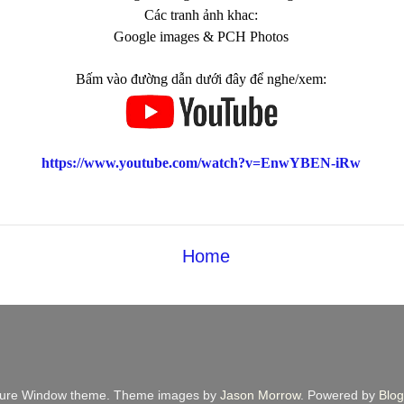
Các tranh ảnh khac:
Google images & PCH Photos
Bấm vào đường dẫn dưới đây để nghe/xem:
https://www.youtube.com/watch?v=EnwYBEN-iRw
Home
ture Window theme. Theme images by
Jason Morrow
. Powered by
Blog