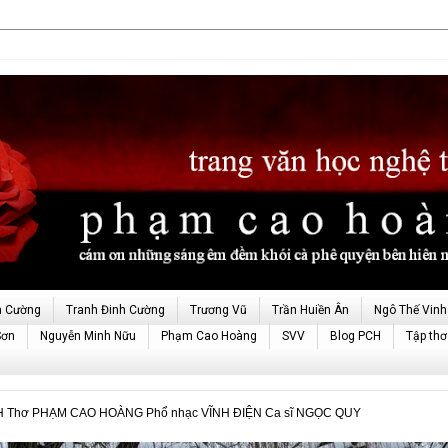
h Cường
Tranh Đinh Cường
Trương Vũ
Trần Huiền Ân
Ngô Thế Vinh
Sơn
Nguyễn Minh Nữu
Phạm Cao Hoàng
SVV
Blog PCH
Tập thơ
H Thơ PHẠM CAO HOÀNG Phổ nhạc VĨNH ĐIỆN Ca sĩ NGỌC QUY