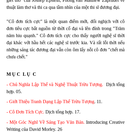
giết thơ" của Joshep Epstein, Phỏng vấn Matthew Zapruder về
thuật làm thơ và thi ca qua tầm nhìn của một thi sĩ đương đại.
"Cô đơn tích cực" là một quan điểm mới, đối nghịch với cô
đơn tiêu cực bắt nguồn từ thời cổ đại và lên đỉnh trong "Trăm
năm hiu quạnh." Cô đơn tích cực cho thấy người nghệ sĩ thời
đại khác với hầu hết các nghệ sĩ trước kia. Và rất lỗi thời nếu
những sáng tác đương đại vẫn còn ôm lấy nỗi cô đơn "chết mà
chưa chết."
M Ụ C L Ụ C
- Chủ Nghĩa Lập Thể và Nghệ Thuật Trừu Tượng.
Dịch tổng
hợp. 05.
- Giới Thiệu Tranh Dạng Lập Thể Trừu Tượng
. 11.
- Cô Đơn Tích Cực.
Dịch tổng hợp. 17.
- Một Góc Nghĩ Về Sáng Tạo Văn Bản.
Introducing Creative
Writing của David Morley. 26