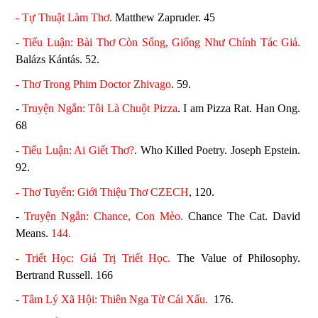
- Tự Thuật Làm Thơ
.
Matthew Zapruder. 45
- Tiểu Luận:
Bài Thơ Còn Sống, Giống Như Chính Tác Giả.
Balázs Kántás. 52.
- Thơ Trong Phim Doctor Zhivago
. 59.
-
Truyện Ngắn: Tôi Là Chuột Pizza
. I am Pizza Rat. Han Ong.
68
- Tiểu Luận: Ai Giết Thơ?
.
Who Killed Poetry. Joseph Epstein.
92.
- Thơ Tuyển: Giới Thiệu Thơ CZECH
, 120.
-
Truyện Ngắn: Chance, Con Mèo.
Chance The Cat. David
Means.
144.
- Triết Học: Giá Trị Triết Học.
The Value of Philosophy.
Bertrand Russell. 166
- Tâm Lý Xã Hội: Thiên Nga Từ Cái Xấu.
176.