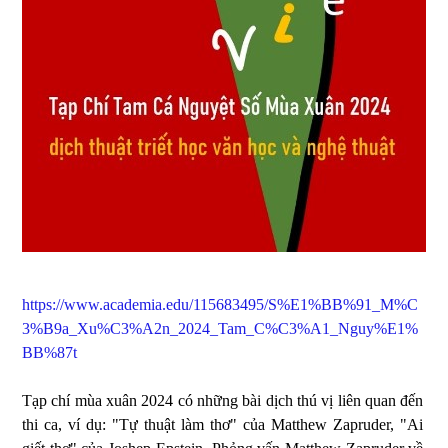
https://www.academia.edu/115683495/S%E1%BB%91_M%C
3%B9a_Xu%C3%A2n_2024_Tam_C%C3%A1_Nguy%E1%
BB%87t
Tạp chí mùa xuân 2024 có những bài dịch thú vị liên quan đến
thi ca, ví dụ: "Tự thuật làm thơ" của Matthew Zapruder, "Ai