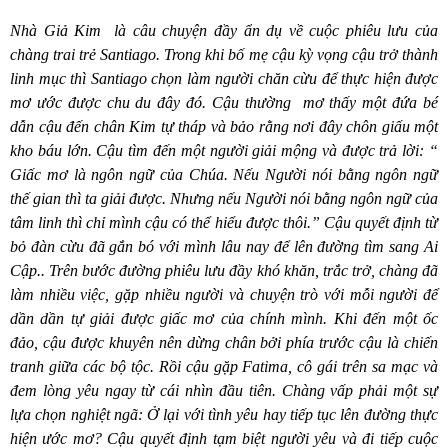
Nhà Giả Kim
là câu chuyện đầy ẩn dụ về cuộc phiêu lưu của
chàng trai trẻ Santiago. Trong khi bố mẹ cậu kỳ vọng cậu trở thành
linh mục thì Santiago chọn làm người chăn cừu để thực hiện được
mơ ước được chu du đây đó. Cậu thường
mơ thấy một đứa b
é
dẫn cậu đến chân Kim tự thá
p v
à bảo rằng nơi đây chôn giấu một
kho báu lớn. Cậu tìm đến một người giải mộng và được trả lời: “
Giấc mơ là ngôn ngữ của Chúa. Nếu Người nói bằng ngôn ngữ
thế gian thì ta giải được. Nhưng nếu Người nói bằng ngôn ngữ của
tâm linh thì chỉ mình cậu có thể hiểu được thôi.” Cậu quyết định từ
bỏ đàn cừu đã gắn bó với mình lâu nay để lên đường tìm sang Ai
Cập.. Trên bước đường phiêu lưu đầy khó khăn, trắc trở, chàng đã
làm nhiều việc, gặp nhiều người và chuyện trò với mỗi người để
dần dần tự giải được giấc mơ của chính mình. Khi đến một ốc
đảo, cậu được khuyên nên dừng chân bởi phía trước cậu là chiến
tranh giữa các bộ tộc. Rồi cậu gặp Fatima, cô gái trên sa mạc và
đem lòng yêu ngay từ cái nhìn đầu tiên. Chàng vấp phải một sự
lựa chọn nghiệt ng
ã
: Ở lại với tình yêu hay tiếp tục lên đường thực
hiện ước mơ
? C
ậu quyết định tạm biệt người yêu và đi tiếp cuộc