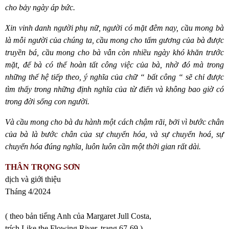
cho bảy ngày áp bức.
Xin vinh danh người phụ nữ, người có mặt đêm nay, cầu mong bà
là mỗi người của chúng ta, cầu mong cho tấm gương của bà được
truyền bá, cầu mong cho bà vẫn còn nhiều ngày khó khăn trước
mặt, để bà có thể hoàn tất công việc của bà, nhờ đó mà trong
những thế hệ tiếp theo, ý nghĩa của chữ “ bất công “ sẽ chỉ được
tìm thấy trong những định nghĩa của từ điển và không bao giờ có
trong đời sống con người.
Và cầu mong cho bà du hành một cách chậm rãi, bởi vì bước chân
của bà là bước chân của sự chuyển hóa, và sự chuyển hoá, sự
chuyển hóa đúng nghĩa, luôn luôn cần một thời gian rất dài.
THÂN TRỌNG SƠN
dịch và giới thiệu
Tháng 4/2024
( theo bản tiếng Anh của
Margaret Jull Costa,
trích
Like the Flowing River, trang 67-69 )