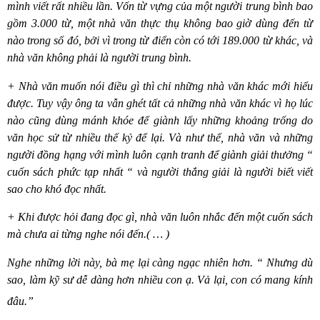
mình viết rất nhiều lần. Vốn từ vựng của một người trung bình bao
gồm 3.000 từ, một nhà văn thực thụ không bao giờ dùng đến từ
nào trong số đó, bởi vì trong từ điển còn có tới 189.000 từ khác, và
nhà văn không phải là người trung bình.
+ Nhà văn muốn nói điều gì thì chỉ những nhà văn khác mới hiểu
được. Tuy vậy ông ta vẫn gh
é
t tất cả những nhà văn khác vì họ lúc
nào cũng dùng mánh khóe để giành lấy những khoảng trống do
văn học sử từ nhiều thế kỷ để lại. Và như thế, nhà văn và những
người đồng hạng với mình luôn cạnh tranh để giành giải thưởng “
cuốn sách phức tạp nhất “ và người thắng giải là người biết viết
sao cho khó đọc nhất.
+ Khi được hỏi đang đọc gì, nhà văn luôn nhắc đến một cuốn sách
mà chưa ai từng nghe nói đến.( … )
Nghe những lời này, bà mẹ lại càng ngạc nhiên hơn. “ Nhưng dù
sao, làm kỹ sư dễ dàng hơn nhiề
u con
ạ. Vả lại, con có mang kính
đâu.”