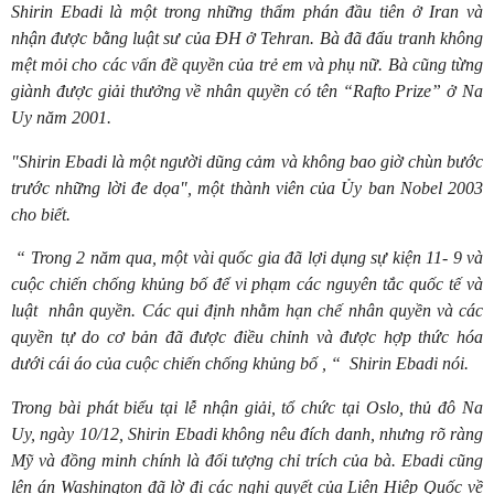
Shirin Ebadi là một trong những thẩm phán đầu tiên ở Iran và
nhận được bằng luật sư của Đ
H
ở Tehran. Bà đã đấu tranh không
mệt mỏi cho các vấn đề quyền của trẻ em và phụ nữ. Bà cũng từng
giành được giải thưởng về nhân quyền có tên
“
Rafto Prize
” ở Na
Uy năm 2001.
"Shirin Ebadi là một người dũng cảm và không bao giờ chùn bước
trước những lời đe dọ
a", m
ột thành viên của Ủy ban Nobel 2003
cho biết.
“ Trong 2 năm qua, một vài quốc gia đã lợi dụng sự kiện 11- 9 và
cuộc chiến chống khủng bố để vi phạm các nguyên tắc quốc tế và
luật
nhân quyền. Các qui định nhằm hạn chế nhân quyền và các
quyền tự do cơ bản đã được điều chỉnh và được hợp thức hóa
dưới cái áo của cuộc chiến chống khủng bố , “
Shirin Ebadi nói.
Trong bài phát biểu tại lễ nhận giải, tổ chức tại O
slo,
thủ đô Na
Uy, ngày 10/12, Shirin Ebadi không nêu đích danh, nhưng rõ ràng
Mỹ và đồng minh chính là đối tượng chỉ trích của bà. Ebadi cũng
lên án
Washington
đã lờ đi các nghị quyết của Liên Hiệp Quốc về