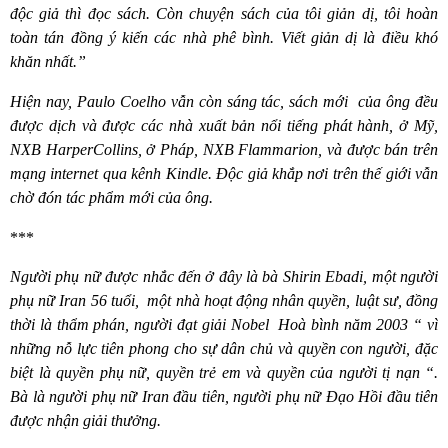
độc giả thì đọc sách. Còn chuyện sách của tôi giản dị, tôi hoàn
toàn tán đồng ý kiến các nhà phê bình. Viết giản dị là điều khó
khăn nhất.”
Hiện nay, Paulo Coelho vẫn còn sáng tác, sách mới
của ông đều
được dịch và được các nhà xuất bản nổi tiếng phát hành, ở Mỹ,
NXB H
arperCollins,
ở Pháp
,
NXB Flammarion, và được bán trên
mạng internet qua kênh Kindle.
Độc giả khắp nơi trên thế giới vẫn
chờ đón tác phẩm mới của ông.
***
Người phụ nữ được nhắc đến ở đây là bà Shirin Ebadi, một người
phụ nữ Iran 56 tuổi,
một nhà hoạt động nhân quyền, luật sư, đồng
thời là thẩm phán, người đạt giải Nobel
Hoà bình năm 2003 “ vì
những nỗ lực tiên phong cho sự dân chủ và quyền con người, đặc
biệt là quyền phụ nữ, quyền trẻ em và quyền của người tị nạn “.
Bà là người phụ nữ Iran đầu tiên, người phụ nữ Đạo Hồi đầu tiên
được nhận giải thưởng.