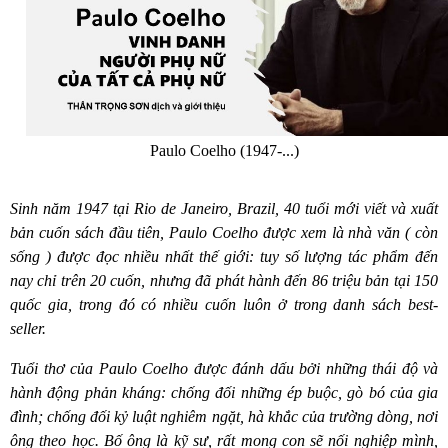
Paulo Coelho (1947-...)
Sinh năm 1947 tạ
i Rio de Janeiro, Brazil, 40 tu
ổi mới viết và xuất
bản cuốn sách đầu tiê
n, Paulo Coelho
được xem là nhà vă
n ( c
òn
số
ng )
được đọc nhiều nhất thế giới: tuy số lượng tác phẩm đến
nay chỉ trên 20 cuốn, nhưng đã phát hành đến 86 triệu bản tạ
i 150
qu
ốc gia, trong đó có nhiều cuốn luôn ở trong danh sách best-
seller.
Tuổi thơ củ
a Paulo Coelho
được đánh dấu bởi những thái độ và
hành động phản kháng: chống đối những
é
p buộc, gò bó của gia
đình; chống đối kỷ luật nghiêm ngặt, hà khắc của trường dòng, nơi
ông theo học. Bố ông là kỹ sư, rất mong con sẽ nối nghiệp mình,