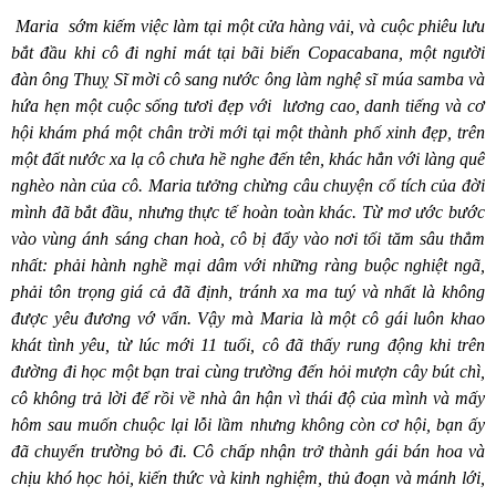
M
aria
sớm kiếm việc làm tại một cửa hàng vải, và cuộc phiêu lưu
bắt đầu khi cô đi nghỉ mát tại bãi biển Copacabana, một người
đàn ông Thuỵ Sĩ mời cô sang nước ông làm nghệ sĩ múa samba và
hứa hẹn một cuộc sống tươi đẹp với
lương cao, danh tiếng và cơ
hội khám phá một chân trời mới tại một thành phố xinh đẹp, trên
một đất nước xa lạ cô chưa hề nghe đến tên, khác hẳn với làng quê
nghèo nàn của cô. M
aria
tưởng chừng câu chuyện cổ tích của đời
mình đã bắt đầu, nhưng thực tế hoàn toàn khác. Từ mơ ước bước
vào vùng ánh sáng chan hoà, cô bị đẩy vào nơi tối tăm sâu thẳm
nhất: phải hành nghề mại dâm với những ràng buộc nghiệt ngã,
phải tôn trọng giá cả đã định, tránh xa ma tuý và nhất là không
được yêu đương vớ vẩn. Vậy mà M
aria
là một cô gái luôn khao
khát tình yêu, từ lúc mới 11 tuổi, cô đã thấy rung động khi trên
đường đi học một bạn trai cùng trường đến hỏi mượn cây bút chì,
cô không trả lời để rồi về nhà ân hận vì thái độ của mình và mấy
hôm sau muốn chuộc lại lỗi lầm nhưng không còn cơ hội, bạn ấy
đã chuyển trường bỏ đi. Cô chấp nhận trở thành gái bán hoa và
chịu khó học hỏi, kiến thức và kinh nghiệm, thủ đoạn và mánh lới,