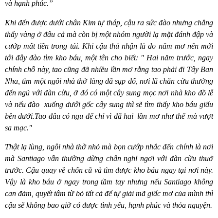
và hạnh phúc.”
Khi đến được dưới chân Kim tự tháp, cậu ra sức đào nhưng chẳng
thấy vàng ở đâu cả mà còn bị một nhóm người lạ mặt đánh đập và
cướp mất tiền trong túi. Khi cậu thú nhận là do nằm mơ nên mới
tới đây đào tìm kho báu, một tên cho biết: " Hai năm trước, ngay
chính chỗ này, tao cũng đã nhiều lần mơ rằng tao phải đi Tây Ban
Nha, tìm một ngôi nhà thờ làng đã sụp đổ, nơi lũ chăn cừu thường
đến ngủ với đàn cừu, ở đó có một cây sung mọc nơi nhà kho đồ lễ
và nếu đào
xuống dưới gốc cây sung thì sẽ tìm thấy kho báu giấu
bên dưới.Tao đâu có ngu để chỉ vì đã hai
lần mơ như thế mà vượt
sa mạc."
Thật lạ lùng, ngôi nhà thờ nhỏ mà bọn cướp nhắc đến chính là nơi
mà
Santiago v
ẫn thường dừng chân nghỉ ngơi với đàn cừu thuở
trước. Cậu quay về chốn cũ và tìm được kho báu ngay tại nơi này.
Vậ
y l
à kho báu ở ngay trong tầm tay nhưng nếu Santiago không
can đảm, quyết tâm từ bỏ tất cả để tự giải mã giấc mơ của mình thì
cậu sẽ không bao giờ có được tình yêu, hạnh phúc và thỏa nguyện.