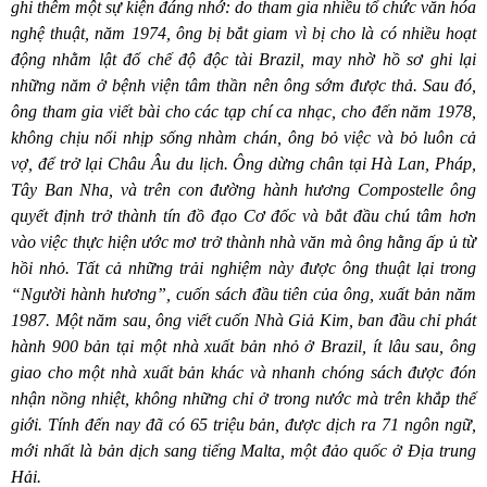
ghi thêm một sự kiện đáng nhớ: do tham gia nhiều tổ chức văn hóa
nghệ thuật, năm 1974, ông bị bắt giam vì bị cho là có nhiề
u ho
ạt
động nhằm lật đổ chế độ độc tài Brazil, may nhờ hồ sơ ghi lại
những năm ở bệnh viện tâm thần nên ông sớm được thả. Sau đó,
ông tham gia viết bài cho các tạp chí ca nhạc, cho đến năm 1978,
không chịu nổi nhịp sống nhàm chán, ông bỏ việc và bỏ luôn cả
vợ, để trở lại Châu Â
u du l
ịch. Ông dừng chân tại Hà Lan, Pháp,
Tây Ban Nha, và trên con đường hành hương Compostelle ông
quyết định trở thành tín đồ đạo Cơ đốc và bắt đầu chú tâm hơn
vào việc thực hiện ước mơ trở thành nhà văn mà ông hằng ấp ủ từ
hồi nhỏ. Tất cả những trải nghiệm này được ông thuật lại trong
“
Người hành hương”, cuốn sách đầu tiên của ông, xuất bản năm
1987. Một năm sau, ông viết cuốn Nhà Giả Kim, ban đầu chỉ phát
hành 900 bản tại một nhà xuất bản nhỏ ở
Brazil,
ít lâu sau, ông
giao cho một nhà xuất bản khác và nhanh chóng sách được đón
nhận nồng nhiệt, không những chỉ ở trong nước mà trên khắp thế
giới. Tính đến nay đã có 65 triệu bản, được dịch ra 71 ngôn ngữ,
mới nhất là bản dịch sang tiếng Malta, một đả
o qu
ốc ở Địa trung
Hải.