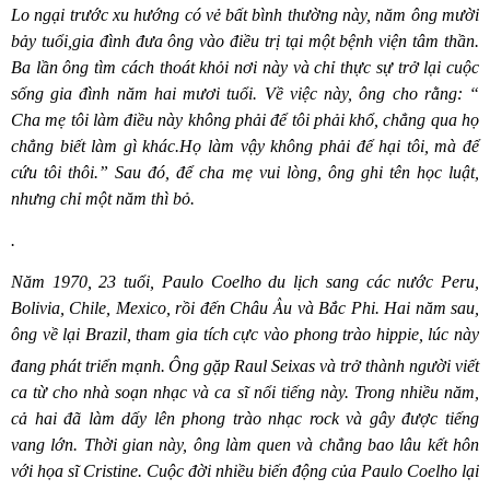
Lo ngại trước xu hướng có vẻ bất bình thường này, năm ông mười
bảy tuổi,gia đình đưa ông vào điều trị tại một bệnh viện tâm thần.
Ba lần ông tì
m c
ách thoát khỏi nơi này và chỉ thực sự trở lại cuộc
sống gia đình năm hai mươi tuổi. Về việc này, ông cho rằng: “
Cha mẹ tôi làm điều này không phải để tôi phải khổ, chẳng qua họ
chẳng biết làm gì khác.Họ làm vậy không phải để hại tôi, mà để
cứu tôi thôi.” Sau đó, để
cha m
ẹ
vui l
òng, ông ghi tên học luật,
nhưng chỉ một năm thì bỏ.
.
Năm 1970, 23 tuổ
i, Paulo Coelho du l
ịch sang các nướ
c Peru,
Bolivia, Chile, Mexico, r
ồi đến Châu Âu và Bắc Phi. Hai năm sau,
ông về lại Brazil, tham gia tích cực vào phong trào hippie, lúc này
đang phát triển mạnh.
Ông gặ
p Raul Seixas v
à trở thành người viết
ca từ cho nhà soạn nhạc và ca sĩ nổi tiếng này. Trong nhiều năm,
cả hai đã làm dấ
y l
ên phong trào nhạc rock và gây được tiế
ng
vang l
ớn. Thời gian này, ông là
m quen v
à chẳng bao lâu kết hôn
với họa sĩ Cristine. Cuộc đời nhiều biến động củ
a Paulo Coelho l
ại