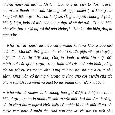
nhưng ngay khi mới mười lăm tuổi, ông đã bày tỏ ước nguyện
muốn trở thành nhà văn. Mẹ ông rất ngạc nhiê
n ( v
à không hài
lò
ng ) v
ề điều này. “ Ba con là kỹ sư. Ông là người chuộng lẽ phải,
biết lý luận, luôn có một cách nhìn thực tế về thế giới. Con có hiểu
nhà văn thực sự là người thế nào không
?
” Sau khi tìm hiểu, ông tự
giải đáp:
+ Nhà văn là người lúc nào cũng mang kính và không bao giờ
chải đầu. Một nửa thời gian, nhà văn tỏ ra tức giận về mọi chuyện,
một nửa khác thì thất vọng. Ông ta dành ra phần lớn cuộc đời
mình nơi các quán rượu, tranh luận với các nhà văn khác, cũng
tóc tai rối bù và mang kính. Ông ta luôn nói những điều “ sâu
sắc”. Ông luôn có những ý tưởng lạ lùng cho cốt truyện của tác
phẩm sắp tới của mình và gh
é
t bỏ tác phẩm ông vừa xuất bản.
+ Nhà văn có nhiệm vụ là không bao giờ được thế hệ của mình
hiểu được, tự cho là mình đã sinh ra vào một thời đại tầm thường,
và tin rằng được người khác hiểu có nghĩa là đánh mất đi cơ hội
được xem như là thiên tài. Nhà văn đọc lại và sửa lại mỗi câu