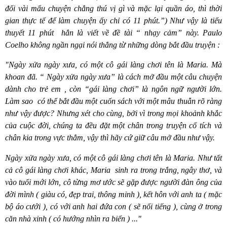
đổi vài mẩu chuyện chẳng thú vị gì và mặc lại quần áo, thì thời
gian thực tế để làm chuyện ấy chỉ có 11 phút.”) Như vậ
y l
à tiểu
thuyết 11 phút
hẳn là viết về đề tài “ nhạy cảm” nà
y. Paulo
Coelho không ngần ngại nói thẳng từ những dòng bắt đầu truyệ
n :
"Ngày xửa ngày xưa, có một cô gái làng chơi tên là Maria. Mà
khoan đã. “ Ngày xửa ngày xưa” là cách mở đầu một câu chuyện
dành cho trẻ em , còn
“
gái làng chơi” là ngôn ngữ người lớn.
Làm sao
có thể bắt đầu một cuốn sách với một mâu thuẫn rõ ràng
như vậy được? Nhưng x
é
t cho cùng, bởi vì trong mọi khoảnh khắc
của cuộc đời, chúng ta đều đặt một chân trong truyện cổ tích và
chân kia trong vực thẳm, vậy thì hãy cứ giữ câu mở đầu như vậy.
Ngày xửa ngày xưa, có một cô gái làng chơi tên là Maria. Như tất
cả cô gái làng chơi khác, M
aria
sinh ra trong trắng, ngây thơ, và
vào tuổi mới lớn, cô từng mơ ước sẽ gặp được người đàn ông của
đời mình ( giàu có, đẹp trai, thông minh ), kết hôn với anh ta ( mặc
bộ áo cưới ), có với anh hai đứa con ( sẽ nổi tiếng ), cùng ở trong
căn nhà xinh ( có hướng nhìn ra biển ) ..."