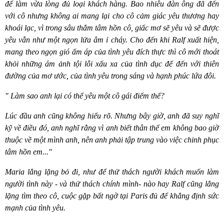
để làm vừa lòng đủ loại khách hàng. Bao nhiêu đàn ông đã đến
với cô nhưng không ai mang lại cho cô cảm giác yêu thương hay
khoái lạc, vì trong sâu thẳm tâm hồn cô, giấc mơ sẽ yêu và sẽ được
yêu vẫn như một ngọn lửa âm ỉ cháy. Cho đến khi Ralf xuất hiện,
mang theo ngọn gió ấm áp của tình yêu đích thực thì cô mới thoát
khỏi những ám ảnh tội lỗi xấu xa của tình dục để đến với thiên
đường của mơ ước, của tình yêu trong sáng và hạnh phúc lứa đôi.
" Làm sao anh lại có thể yêu một cô gái điếm thế?
Lúc đầu anh cũng không hiểu rõ. Nhưng bây giờ, anh đã suy nghĩ
kỹ về điều đó, anh nghĩ rằng vì anh biết thân thể em không bao giờ
thuộc về một mình anh, nên anh phải tập trung vào việc chinh phục
tâm hồn em..."
Maria
lẳng lặng bỏ đi, như để thử thách người khách muốn làm
người tình này - và thử thách chính mình- nào hay Ralf cũng lẳng
lặng tìm theo cô, cuộc gặp bất ngờ tại P
aris
đủ để khẳng định sức
mạnh của tình yêu.