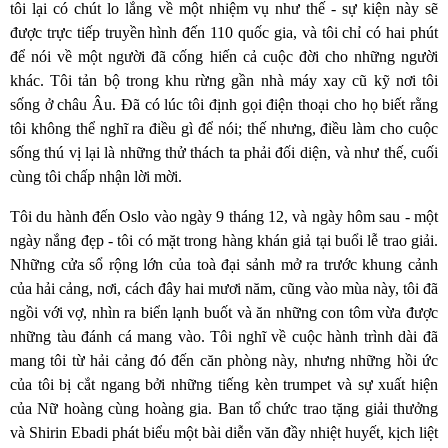
tôi lại có chút lo lắng về một nhiệm vụ như thế - sự kiện này sẽ
được trực tiếp truyền hình đến 110 quốc gia, và tôi chỉ có hai phút
để nói về một người đã cống hiến cả cuộc đời cho những người
khác. Tôi tản bộ trong khu rừng gần nhà máy xay cũ kỹ nơi tôi
sống ở châu Âu. Đã có lúc tôi định gọi điện thoại cho họ biết rằng
tôi không thể nghĩ ra điều gì để nói; thế nhưng, điều làm cho cuộc
sống thú vị lại là những thử thách ta phải đối diện, và như thế, cuối
cùng tôi chấp nhận lời mời.
Tôi du hành đến Oslo vào ngày 9 tháng 12, và ngày hôm sau - một
ngày nắng đẹp - tôi có mặt trong hàng khán giả tại buổi lễ trao giải.
Những cửa sổ rộng lớn của toà đại sảnh mở ra trước khung cảnh
của hải cảng, nơi, cách đây hai mươi năm, cũng vào mùa này, tôi đã
ngồi với vợ, nhìn ra biển lạnh buốt và ăn những con tôm vừa được
những tàu đánh cá mang vào. Tôi nghĩ về cuộc hành trình dài đã
mang tôi từ hải cảng đó đến căn phòng này, nhưng những hồi ức
của tôi bị cắt ngang bởi những tiếng kèn trumpet và sự xuất hiện
của Nữ hoàng cùng hoàng gia. Ban tổ chức trao tặng giải thưởng
và Shirin Ebadi phát biểu một bài diễn văn đầy nhiệt huyết, kịch liệt