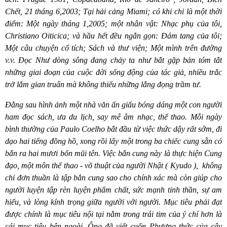
Chết, 21 tháng 6,2003; Tại hải cảng Miami; có khi chỉ là một thời
điểm: Một ngày tháng 1,2005; một nhân vật: Nhạc phụ của tôi,
Christiano Oiticica;
và hầu hết đều ngắn gọn: Đám tang của tôi;
Một câu chuyện cổ tích; Sách và thư viện; Một mình trên đường
v.v. Đọc Như dòng sông đang chảy ta như bắt gặp bản tóm tắt
những giai đoạn của cuộc đời sống động của tác giả, nhiều trắc
trở lắm gian truân mà không thiếu những lắng đọng trầm tư.
Đằng sau hình ảnh một nhà văn ẩn giấu bóng dáng một con người
ham đọc sách, ưa du lịch, say mê âm nhạc, thể thao. Mỗi ngày
bình thường của Paulo Coelho bắt đầu từ việc thức dậy rất sớm, đi
dạo hai tiếng đồng hồ, xong rồi lấy một trong ba chiếc cung sẵn có
bắn ra hai mươi bốn mũi tên. Việc bắn cung này là thực hiện Cung
đạo, một môn thể thao - võ thuật của người Nhật ( Kyudo ),
không
chỉ đơn thuần là tập bắn cung sao cho chính xác mà còn giúp cho
người luyện tập rèn luyện phẩm chất, sức mạnh tinh thần, sự am
hiểu, và lòng kính trọng giữa người với người. Mục tiêu phải đạt
được chính là mục tiêu nội tại nằm trong trái tim của ý chí hơn là
cái mục tiêu bên ngoài. Ông đã viết cuốn Phương thức của cây