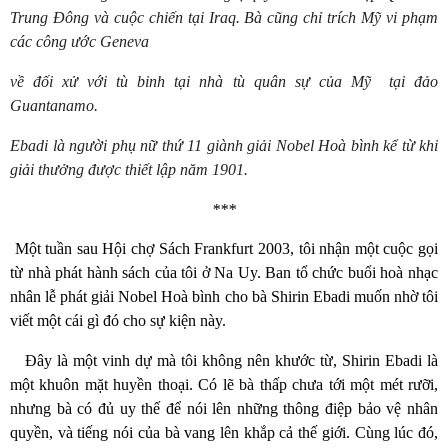
Trung Đông và cuộc chiến tại
Iraq. Bà cũng chỉ trích Mỹ vi phạm
các công ước Geneva
về đối xử với tù binh tại nhà tù quân sự của Mỹ
tại đảo
Guantanamo.
Ebadi là người phụ nữ thứ 11 giành giải Nobel Hoà bình kể từ khi
giải thưởng được thiết lập năm 1901.
***
Một tuần sau Hội chợ Sách Frankfurt 2003, tôi nhận một cuộc gọi
từ nhà phát hành sách của tôi ở Na Uy. Ban tổ chức buổi hoà nhạc
nhân lễ phát giải Nobel Hoà bình cho bà Shirin Ebadi muốn nhờ tôi
viết một cái gì đó cho sự kiện này.
Đây là một vinh dự mà tôi không nên khước từ, Shirin Ebadi là
một khuôn mặt huyền thoại. Có lẽ bà thấp chưa tới một mét rưỡi,
nhưng bà có đủ uy thế để nói lên những thông điệp bảo vệ nhân
quyền, và tiếng nói của bà vang lên khắp cả thế giới. Cùng lúc đó,