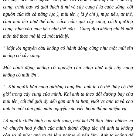
cung, trình bày và giải thích tỉ mỉ về cây cung ( là cuộc sống, cội
nguồn của tất cả năng lực ), mũi tên ( là ý chí ), mục tiêu, tư thế,
cầm mũi tên như thế nào, cách nắm giữ cây cung, cách giương
cung, nhìn vào mục tiêu như thế nào... Cung đạo không chỉ là một
môn thể thao mà là cả một triết lý.
" Một lời nguyện cầu không có hành động cũng như một mũi tên
không có cây cung.
Một hành động không có nguyện cầu cũng như một cây cung
không có mũi tên".
"
Khi người bắn cung giương cung lên, anh ta có thể thấy cả thế
giới trong cây cung của mình. Khi anh ta theo dõi đường bay của
mũi tên, cái thế giới ấy đến gần anh ta hơn, vuốt ve anh ta và cho
anh ta một cảm giác mãn nguyện của việc hoàn thành nhiệm vụ.
Là người chiến binh của ánh sáng, một khi đã thực hiện nhiệm vụ
và chuyển hoá ý định của mình thành động tác, thì anh ta không
còn sợ gì nữa: anh ta đã làm những gì nên làm. Anh ta không để