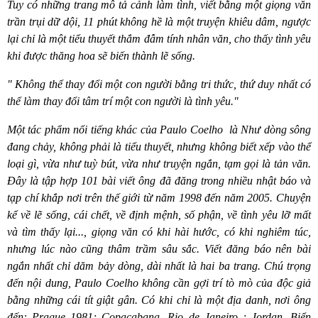
Tuy có những trang mô tả cảnh làm tình, viết bằng một giọng văn
trần trụi dữ dội, 11 phút không hề là một truyện khiêu dâm, ngược
lại chỉ là một tiểu thuyết thắm đẫm tính nhân văn, cho thấy tình yêu
khi được thăng hoa sẽ biến thành lẽ sống.
" Không thể thay đổi một con người bằng tri thức, thứ duy nhất có
thể làm thay đổi tâm trí một con người là tình yêu."
Một tác phẩm nổi tiếng khác của Paulo Coelho
là Như dòng sông
đang chảy, không phải là tiểu thuyết, nhưng không biết xếp vào thể
loại gì, vừa như tuỳ bút, vừa như truyện ngắn, tạm gọi là tản văn.
Đây là tập hợp 101 bài viết ông đã đăng trong nhiều nhật báo và
tạp chí khắp nơi trên thế giới từ năm 1998 đến năm 2005. Chuyện
kể về lẽ sống, cái chết, về định mệnh, số phận, về tình yêu lỡ mất
và tìm thấy lại..., giọng văn có khi hài hước, có khi nghiêm túc,
nhưng lúc nào cũng thâm trầm sâu sắc. Viết đăng báo nên bài
ngắn nhất chỉ dăm bảy dòng, dài nhất là hai ba trang. Chú trọng
đến nội dung, Paulo Coelho không cần gợi trí tò mò của độc giả
bằng những cái tít giật gân. Có khi chỉ là một địa danh, nơi ông
đến: Prague 1981; Copacabana, Rio de Janeiro ; Jordan, Biển