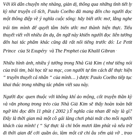
Với lối dẫn chuyện nhẹ nhàng, giản dị, thông qua những tình tiết ly
kỳ như truyện cổ tí
ch, Paulo Coelho
đã mang đến cho người đọc
một thông điệ
p v
ề ý nghĩa cuộc sống: h
ã
y biết ước mơ, lắng nghe
trái tim mình để quyết tâm biến ước mơ thành hiện thực.
Tiểu
thuyết viết với nhiều ẩn dụ, ẩn ngữ này khiến người đọc liên tưởng
đến hai tác phẩm khác cũng đã rất nổi tiếng trước đó:
Le Petit
.
Prince
của St Exup
é
ry
và
The Prophet
của Khalil Gibran
Nhiều hình ảnh, nhiều ý tưởng trong Nhà Giả Kim ( như tiếng nói
của trái tim, bài học từ sa mạc, con người tự tì
m c
ách để thực hiện
“ truyền thuyết c
á
nhân “ của mình… ) đượ
c Paulo Coelho ti
ếp tục
khai thác trong những tác phẩm viết sau này.
Người đọc quen thuộc với không khí ảo mộng, cốt truyện thần kỳ
và văn phong trong trẻo của Nhà Giả Kim sẽ thấy hoàn toàn bất
ngờ khi đọc đến 11 phút ( 2002 ).Ý nghĩa của nhan đề nà
y l
à gì
?
Đấ
y l
à thời gian mà một cô gái làng chơi phải mất cho mỗi người
khách của mình!
(
“
Sự thực là chỉ bốn mươi lăm phút và nếu trừ
đi thời gian để cởi quần áo, làm một cử chỉ âu yếm giả vờ , trao