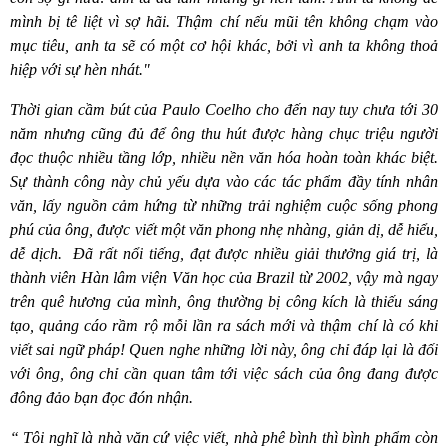
mình bị tê liệt vì sợ hãi. Thậm chí nếu mũi tên không chạm vào
mục tiêu, anh ta sẽ có một cơ hội khác, bởi vì anh ta không thoả
hiệp với sự hèn nhát."
Thời gian cầm bút của Paulo Coelho cho đến nay tuy chưa tới 30
năm nhưng cũng đủ để ông thu hút được hàng chục triệu người
đọc thuộc nhiều tầng lớp, nhiều nền văn hóa hoàn toàn khác biệt.
Sự thành công này chủ yếu dựa vào các tác phẩm đầy tính nhân
văn, lấy nguồn cảm hứng từ những trải nghiệm cuộc sống phong
phú của ông, được viết một văn phong nhẹ nhàng, giản dị, dễ hiểu,
dễ dịch.
Đã rất nổi tiếng, đạt được nhiều giải thưởng giá trị, là
thành viên Hàn lâm viện Văn học củ
a Brazil t
ừ 2002, vậy mà ngay
trê
n qu
ê hương của mình, ông thường bị công kích là thiếu sáng
tạ
o, qu
ảng cáo rầm rộ mỗi lần ra sách mới và thậm chí là có khi
viết sai ngữ pháp! Quen nghe những lời này, ông chỉ đáp lại là đối
với ông, ông chỉ cần quan tâm tới việc sách của ông đang được
đông đảo bạn đọc đón nhận.
“ Tôi nghĩ là nhà văn cứ việc viết, nhà phê bình thì bình phẩm còn