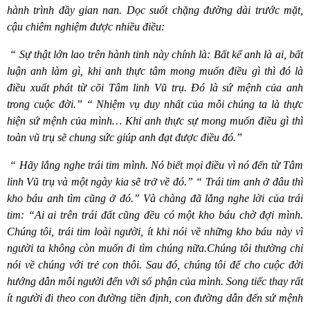
hành trình đầy gian nan.
Dọc suốt chặng đường dài trước mặ
t,
c
ậu chiêm nghiệm được nhiều điều:
“
Sự thật lớn lao trên hành tinh này chính là: Bất kể anh là ai, bất
luận anh làm gì, khi anh thực tâm mong muốn điều gì thì đó là
điều xuất phát từ c
õ
i Tâm linh Vũ trụ. Đó là sứ mệnh của anh
trong cuộc đời.” “ Nhiệm vụ duy nhất của mỗi chúng ta là thực
hiện sứ mệnh của mình… Khi anh thực sự mong muốn điều gì thì
toàn vũ trụ sẽ
chung s
ức giúp anh đạt được điều đó.”
“
H
ã
y l
ắng nghe trái tim mình. Nó biết mọi điều vì nó đến từ Tâm
linh Vũ trụ và một ngày kia sẽ trở về đó.” “ Trái tim anh ở đâu thì
kho báu anh tì
m c
ũng ở đó.” Và chàng đã lắng nghe lời của trái
tim:
“
Ai ai trên trái đất cũng đều có một kho báu chờ đợi mình.
Chúng tôi, trái tim loài người, ít khi nói về những kho báu này vì
người ta không còn muốn đi tìm chúng nữa.Chúng tôi thường chỉ
nói về chúng với trẻ con thôi. Sau đó, chúng tôi để cho cuộc đời
hướng dẫn mỗi người đến với số phận của mình. Song tiếc thay rất
ít người đi theo con đường tiền định, con đường dẫn đến sứ mệnh