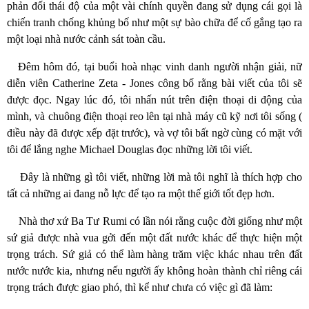
phản đối thái độ của một vài chính quyền đang sử dụng cái gọi là
chiến tranh chống khủng bố như một sự bào chữa để cố gắng tạo ra
một loại nhà nước cảnh sát toàn cầu.
Đêm hôm đó, tại buổi hoà nhạc vinh danh người nhận giải, nữ
diễn viên Catherine Zeta - Jones công bố rằng bài viết của tôi sẽ
được đọc. Ngay lúc đó, tôi nhấn nút trên điện thoại di động của
mình, và chuông điện thoại reo lên tại nhà máy cũ kỹ nơi tôi sống (
điều này đã được xếp đặt trước), và vợ tôi bất ngờ cùng có mặt với
tôi để lắng nghe Michael Douglas đọc những lời tôi viết.
Đây là những gì tôi viết, những lời mà tôi nghĩ là thích hợp cho
tất cả những ai đang nỗ lực để tạo ra một thế giới tốt đẹp hơn.
Nhà thơ xứ Ba Tư Rumi có lần nói rằng cuộc đời giống như một
sứ giả được nhà vua gởi đến một đất nước khác để thực hiện một
trọng trách. Sứ giả có thể làm hàng trăm việc khác nhau trên đất
nước nước kia, nhưng nếu người ấy không hoàn thành chỉ riêng cái
trọng trách được giao phó, thì kể như chưa có việc gì đã làm: