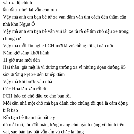
vào xa lộ chính
lần đầu nhớ lại vẫn còn run
Vậy mà anh em bạn bè từ xa vạn dặm vẫn tìm cách đến thăm căn
nhà khu Ngựa Ô
Vậy mà anh em bạn bè vẫn vui lái xe rà rà để tìm chỗ đậu xe trong
chung cư
Vậy mà mỗi lần nghe PCH mời là vợ chồng tôi lại náo nức
Năm giờ sáng khởi hành
11 giờ trưa mới đến
Hai thân già mệt lả vì đường trường xa vì những đọan đường 95
sửa đường kẹt xe đến khiếp đảm
Vậy mà khi bước vào nhà
Cúc Hoa lăn xăn rối rít
PCH bảo có chỗ đậu xe cho bạn rồi
Mỗi căn nhà một chỗ mà bạn dành cho chúng tôi quả là cảm động
biết bao
Rồi bạn bè thăm hỏi bắt tay
dù mắt mờ, tóc đổi màu, lưng mang chút gánh nặng vô hình trên
vai, sao bàn tay bắt vẫn ấm và chặc lạ lùng