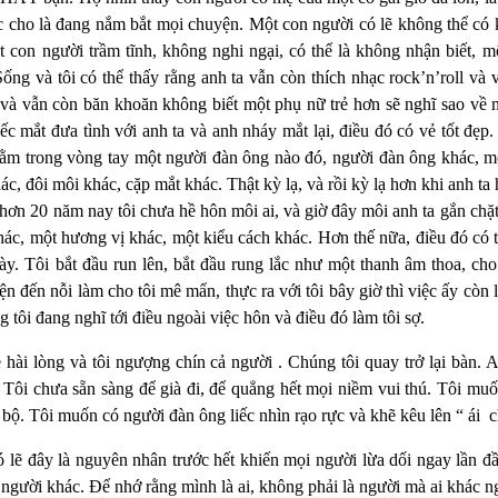
c cho là đang nắm bắt mọi chuyện. Một con người có lẽ không thể có 
con người trầm tĩnh, không nghi ngại, có thể là không nhận biết, m
 và tôi có thể thấy rằng anh ta vẫn còn thích nhạc rock’n’roll và 
e và vẫn còn băn khoăn không biết một phụ nữ trẻ hơn sẽ nghĩ sao về mì
iếc mắt đưa tình với anh ta và anh nháy mắt lại, điều đó có vẻ tốt đẹp.
i nằm trong vòng tay một người đàn ông nào đó, người đàn ông khác, m
ác, đôi môi khác, cặp mắt khác. Thật kỳ lạ, và rồi kỳ lạ hơn khi anh ta
 hơn 20 năm nay tôi chưa hề hôn môi ai, và giờ đây môi anh ta gắn chặt
c, một hương vị khác, một kiểu cách khác. Hơn thế nữa, điều đó có th
y. Tôi bắt đầu run lên, bắt đầu rung lắc như một thanh âm thoa, cho
n đến nỗi làm cho tôi mê mẩn, thực ra với tôi bây giờ thì việc ấy còn l
ng tôi đang nghĩ tới điều ngoài việc hôn và điều đó làm tôi sợ.
 hài lòng và tôi ngượng chín cả người . Chúng tôi quay trở lại bàn. An
. Tôi chưa sẵn sàng để già đi, để quẳng hết mọi niềm vui thú. Tôi m
 bộ. Tôi muốn có người đàn ông liếc nhìn rạo rực và khẽ kêu lên “ ái
c
có lẽ đây là nguyên nhân trước hết khiến mọi người lừa dối ngay lần đ
 người khác. Để nhớ rằng mình là ai, không phải là người mà ai khác 