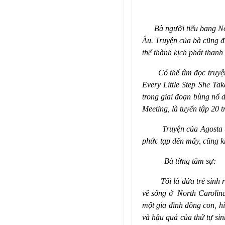
Bà người tiểu bang
No
Âu. Truyện của bà cũng đ
thể thành kịch phát thanh
Có thể tìm đọc truy
Every Little Step She Ta
trong giai đoạn bùng nổ 
Meeting,
là tuyển tập 20 
Truyện của Ago
sta
phức tạp đến mấy, cũng 
Bà từng tâm sự:
Tôi là đứa trẻ sinh 
về sống ở
North Carolina
một gia đình đông con, hi
và hậu quả của thứ tự sin