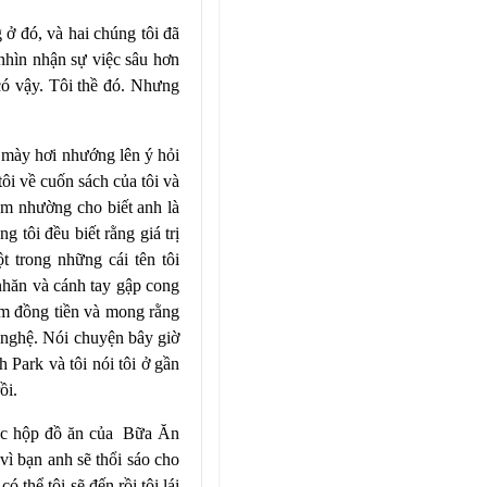
 ở đó, và hai chúng tôi đã
 nhìn nhận sự việc sâu hơn
có vậy. Tôi thề đó. Nhưng
n mày hơi nhướng lên ý hỏi
ôi về cuốn sách của tôi và
iêm nhường cho biết anh là
g tôi đều biết rằng giá trị
t trong những cái tên tôi
nhăn và cánh tay gập cong
úm đồng tiền và mong rằng
h nghệ. Nói chuyện bây giờ
Park và tôi nói tôi ở gần
ồi.
ác hộp đồ ăn của
Bữa Ăn
vì bạn anh sẽ thổi sáo cho
 thể tôi sẽ đến rồi tôi lái