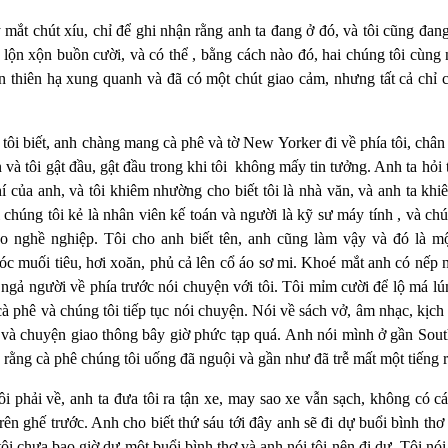
 mắt chút xíu, chỉ để ghi nhận rằng anh ta đang ở đó, và tôi cũng đang
lộn xộn buồn cười, và có thể , bằng cách nào đó, hai chúng tôi cùng
n thiên hạ xung quanh và đã có một chút giao cảm, nhưng tất cả chỉ 
 tôi biết, anh chàng mang cà phê và tờ New Yorker đi về phía tôi, châ
 và tôi gật đầu, gật đầu trong khi tôi
không mấy tin tưởng. Anh ta hỏi t
hí của anh, và tôi khiêm nhường cho biết tôi là nhà văn, và anh ta kh
i chúng tôi kẻ là nhân viên kế toán và người là kỹ sư máy tính , và chún
o nghề nghiệp. Tôi cho anh biết tên, anh cũng làm vậy và đó là mộ
c muối tiêu, hơi xoăn, phủ cả lên cổ áo sơ mi. Khoé mắt anh có nếp 
 ngả người về phía trước nói chuyện với tôi. Tôi mỉm cười để lộ má l
cà phê và chúng tôi tiếp tục nói chuyện. Nói về sách vở, âm nhạc, kịc
và chuyện giao thông bây giờ phức tạp quá. Anh nói mình ở gần South 
c rằng cà phê chúng tôi uống đã nguội và gần như đã trễ mất một tiếng r
ôi phải về, anh ta đưa tôi ra tận xe, may sao xe vẫn sạch, không có c
 ghế trước. Anh cho biết thứ sáu tới đây anh sẽ đi dự buổi bình thơ 
tôi chưa bao giờ dự một buổi bình thơ và anh nói tôi nên đi dự. Tôi nói có