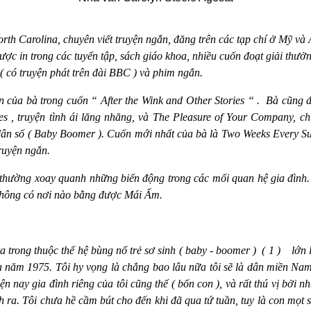
rth Carolina, chu
yên viết truyện ngắn, đăng trên các tạp chí ở Mỹ và
ược in trong các tuyển tập, sách giáo khoa, nhiều cuốn đoạt giải thư
 ( có truyện phát trên đài BBC ) và phim ngắn.
ện của bà trong cuốn “
After the Wink and Other Stories
“
.
Bà cũng đã
kes , truyện tình ái lăng nhăng, và The Pleasure of Your Company, ch
dân số ( Baby Boomer ).
Cuốn mới nhất của bà là
Two Weeks Every Su
truyện ngắn.
thường xoay quanh những biến động trong các mối quan hệ gia đình.
không có nơi nào bằng được Mái Ấm.
ra trong thuộc thế hệ bùng nổ trẻ sơ sinh ( baby - boomer )
( 1 )
lớn 
 năm 1975. Tôi hy vọng là chẳng bao lâu nữa tôi sẽ là dân miền Nam 
ện nay gia đình riêng của tôi cũng thế ( bốn con ), và rất thú vị bởi 
h ra. Tôi chưa hề cầm bút cho đến khi đã qua tứ tuần, tuy là con mọt s