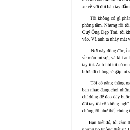
xe về với đôi bàn tay đẫm 
Tôi không có gì phàn
phòng tắm. Nhưng rồi tối t
Quý Ông Đẹp Trai, tôi khô
vào. Và anh ta nháy mắt vớ
Nơi này đông đúc, ồn
về món mì sợi, và khi anh
tay tôi. Anh hỏi tôi có m
bước đi chúng sẽ gập lui 
Tôi cố gắng thẳng ng
ban nhạc đang chơi những
chỉ dùng để đeo dây buộc
đôi tay tôi cố không ngh
chúng tôi như thế, chúng t
Bạn biết đó, tôi cảm t
nhưng họ không thật sự T