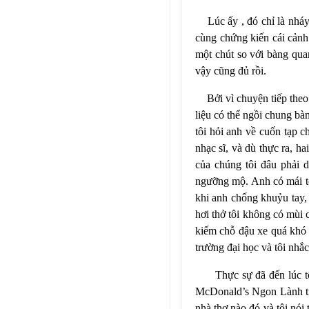
Lúc ấy , đó chỉ là nháy
cùng chứng kiến cái cảnh 
một chút so với bàng qua
vậy cũng đủ rồi.
Bởi vì chuyện tiếp theo
liệu có thể ngồi chung bàn
tôi hỏi anh về cuốn tạp c
nhạc sĩ, và dù thực ra, ha
của chúng tôi đâu phải d
ngưỡng mộ. Anh có mái tó
khi anh chống khuỷu tay,
hơi thở tôi không có mùi 
kiếm chỗ đậu xe quá khó 
trường đại học và tôi nhắ
Thực sự đã đến lúc t
McDonald’s Ngon Lành trên
nhà thơ nào đó và tôi nói 