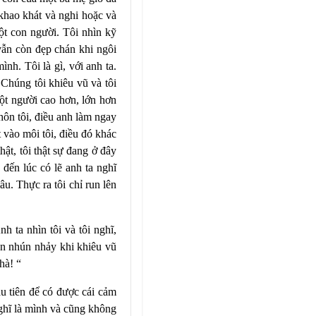
khao khát và nghi hoặc và
ột con người. Tôi nhìn kỹ
vẫn còn đẹp chán khi ngôi
nh. Tôi là gì, với anh ta.
 Chúng tôi khiêu vũ và tôi
ột người cao hơn, lớn hơn
 hôn tôi, điều anh làm ngay
 vào môi tôi, điều đó khác
ật, tôi thật sự đang ở đây
 đến lúc có lẽ anh ta nghĩ
âu. Thực ra tôi chỉ run lên
h ta nhìn tôi và tôi nghĩ,
uốn nhún nhảy khi khiêu vũ
hà! “
ầu tiên để có được cái cảm
nghĩ là mình và cũng không