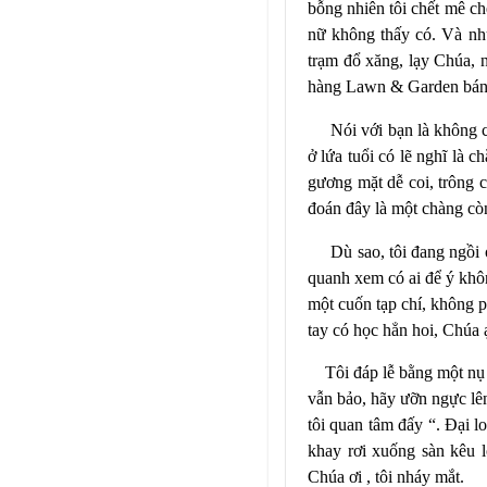
bỗng nhiên tôi chết mê ch
nữ không thấy có. Và nh
trạm đổ xăng, lạy Chúa, n
hàng Lawn & Garden bán
Nói với bạn là không c
ở lứa tuổi có lẽ nghĩ là 
gương mặt dễ coi, trông c
đoán đây là một chàng còn 
Dù sao, tôi đang ngồi 
quanh xem có ai để ý khôn
một cuốn tạp chí, không p
tay có học hẳn hoi, Chúa 
Tôi đáp lễ bằng một nụ 
vẫn bảo, hãy ưỡn ngực lên
tôi quan tâm đấy “. Đại l
khay rơi xuống sàn kêu 
Chúa ơi , tôi nháy mắt.