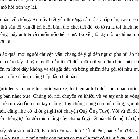
mồ hôi trên tay lái.
 nàn về chồng. Anh ấy biết yêu thương, sâu sắc , hấp dẫn, sạch sẽ 
hứ sáu tôi vẫn đi tới buổi bình thơ chết tiệt đó, cố tỏ ra là tôi thích 
ng thấy anh ta và muốn nổi điên chực bỏ về ( tôi dặn lòng chỉ năm ph
i tôi.
 ào quá, mọi người chuyện vãn, chẳng để ý gì đến người phụ nữ áo tím
 ta nắm lấy khuỷu tay tôi dẫn tôi đi đến một nơi yên tĩnh hơn, một c
uốn ra khỏi đây không và tôi gật đầu và bỗng nhiên đầu gối tôi như mu
sau, xấu xí lắm, chẳng hấp dẫn chút nào.
ười lên và chúng tôi bước vào xe, tôi theo anh ta đến một quán rượu,
 bản nhạc xưa. Chúng tôi nói chuyện và khiêu vũ và tay anh ta vòng
 trẻ con và dành cho tay chồng. Tay chồng cũng có nhiều lông, sạm đe
ĩ tới, cũng như cố không nghĩ tới chuyện Quý Ông Tuyệt Vời và tôi đề
ôi không tự lừa dối mình rằng đây chẳng là gì hết mà chỉ là một bài tập
hấy rằng sau tuổi 40, bạn trở nên vô hình. Tất nhiên , bạn vẫn
ở đó v
HẤY bạn. Họ nhìn thấy con người có mẹ của một cô gái giờ đã lớn, là