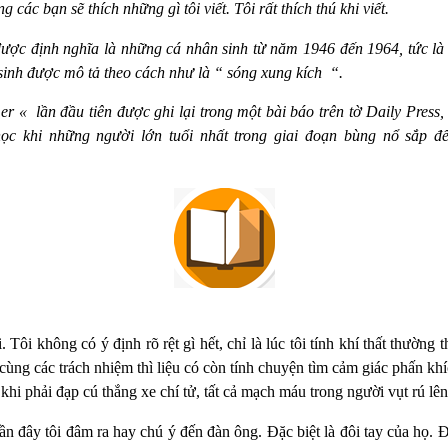
g các bạn sẽ thích những gì tôi viết. Tôi rất thích thú khi viết.
được định nghĩa là những cá nhân sinh từ năm 1946 đến 1964, tức là 
 sinh được mô tả theo cách như là “ sóng xung kích
“.
 « lần đầu tiên được ghi lại trong một bài báo trên tờ Daily Press,
học khi những người lớn tuổi nhất trong giai đoạn bùng nổ sắp đế
 Tôi không có ý định rõ rệt gì hết, chỉ là lúc tôi tính khí thất thường t
cùng các trách nhiệm thì liệu có còn tính chuyện tìm cảm giác phấn k
khi phải đạp cú thắng xe chí tử, tất cả mạch máu trong người vụt rú lên
ần đây tôi đâm ra hay chú ý đến đàn ông. Đặc biệt là đôi tay của họ. Đ