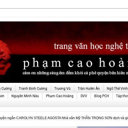
h Cường
Tranh Đinh Cường
Trương Vũ
Trần Huiền Ân
Ngô Thế Vinh
Sơn
Nguyễn Minh Nữu
Phạm Cao Hoàng
SVV
Blog PCH
Tập thơ
uyện ngắn CAROLYN STEELE AGOSTA Nhà văn Mỹ THÂN TRỌNG SƠN dịch và giớ