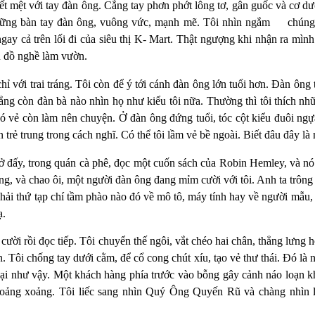
ết mệt với tay đàn ông. Cẳng tay phơn phớt lông tơ, gân guốc và cơ d
ững bàn tay đàn ông, vuông vức, mạnh mẽ. Tôi nhìn ngắm
chúng
gay cả trên lối đi của siêu thị K- Mart. Thật ngượng khi nhận ra mìn
 đồ nghề làm vườn.
hỉ với trai tráng. Tôi còn để ý tới cánh đàn ông lớn tuổi hơn. Đàn ông 
chẳng còn đàn bà nào nhìn họ như kiểu tôi nữa. Thường thì tôi thích n
ó vẻ còn làm nên chuyện. Ở đàn ông đứng tuổi, tóc cột kiểu đuôi ngự
trẻ trung trong cách nghĩ. Có thể tôi lầm vẻ bề ngoài. Biết đâu đây là 
ở đấy, trong quán cà phê, đọc một cuốn sách của Robin Hemley, và nó 
g, và chao ôi, một người đàn ông đang mỉm cười với tôi. Anh ta trôn
hải thứ tạp chí tầm phào nào đó về mô tô, máy tính hay về người mẫu
ạ.
cười rồi đọc tiếp. Tôi chuyển thế ngôi, vắt chéo hai chân, thẳng lưng h
. Tôi chống tay dưới cằm, để cổ cong chút xíu, tạo vẻ thư thái. Đó là 
oại như vậy. Một khách hàng phía trước vào bỗng gây cảnh náo loạn kh
loảng xoảng. Tôi liếc sang nhìn Quý Ông Quyến Rũ và chàng nhìn lạ