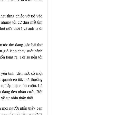
nhặt từng chiếc vớ bỏ vào
nó nhưng tôi cứ đưa mắt tìm
út nữa thôi ) và anh ta đi
 tóc tím đang gào bài thơ
ơn gió lạnh chạy suốt cánh
ốn long ra. Tôi sợ nếu tôi
 yên tĩnh, đèn mờ, có một
 quanh eo tôi, nơi thường
n, bắp thịt cuồn cuộn. Là
u đang đeo nhẫn cưới. Bởi
 về sự nhìn thấy thôi.
à mọi người nhìn thấy bạn
 con của một bà mẹ giờ đã