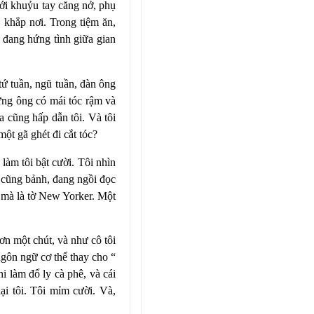
ưới khuỷu tay căng nở, phụ
 khắp nơi. Trong tiệm ăn,
h đang hứng tình giữa gian
tứ tuần, ngũ tuần, đàn ông
hững ông có mái tóc rậm và
a cũng hấp dẫn tôi. Và tôi
một gã ghét đi cắt tóc?
làm tôi bật cười. Tôi nhìn
g cũng bảnh, đang ngồi đọc
, mà là tờ New Yorker. Một
ơn một chút, và như cô tôi
ngôn ngữ cơ thể thay cho “
i làm đổ ly cà phê, và cái
i tôi. Tôi mỉm cười. Và,