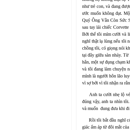
như trẻ con, và đang đượ
ước muốn không đạt. Một 
Quý Ông Vẫn Còn Sức Sống
sau tay lái chiếc Corvett
Bởi thế tôi mỉm cười và l
nghĩ thật lạ lùng nếu tô
chồng tôi, có giọng nói kh
tại đây giữa sàn nhảy. Từ
hẳn, một sự đụng chạm khá
và tôi đang làm chuyện nà
mình là người hôn lão luyệ
vì sợ bởi vì tôi nhận ra rằ
Anh ta cười nhẹ lộ vẻ
đúng vậy, anh ta nhìn tôi
và muốn
đung đưa khi đi
Rồi tôi bắt đầu nghĩ 
giác ấm áp từ đôi mắt của