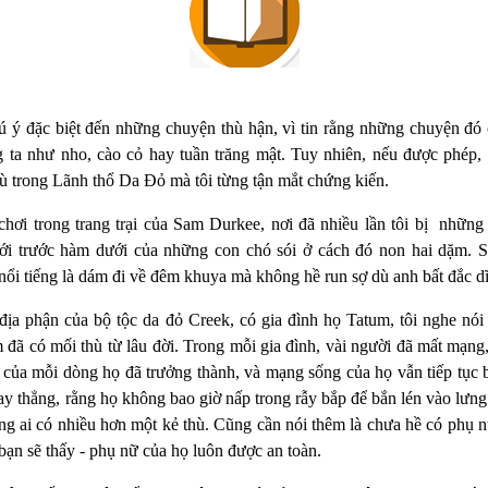
 ý đặc biệt đến những chuyện thù hận, vì tin rằng những chuyện đó c
ta như nho, cào cỏ hay tuần trăng mật. Tuy nhiên, nếu được phép, 
ù trong Lãnh thổ Da Đỏ mà tôi từng tận mắt chứng kiến.
chơi trong trang trại của Sam Du
rkee
, nơi đã nhiều lần tôi bị
những
ới trước hàm dưới của những con chó sói ở cách đó non hai dặm. 
nổi tiếng là dám đi về đêm khuya mà không hề run sợ dù anh bất đắc dĩ
 địa phận của bộ tộc da đỏ Creek, có gia đình họ Tatum, tôi nghe nói
 đã có mối thù từ lâu đời. Trong mỗi gia đình, vài người đã mất mạng,
i của mỗi dòng họ đã trưởng thành, và mạng sống của họ vẫn tiếp tục
gay thẳng, rằng họ không bao giờ nấp trong rẫy bắp để bắn lén vào lưng
g ai có nhiều hơn một kẻ thù. Cũng cần nói thêm là chưa hề có phụ n
 bạn sẽ thấy - phụ nữ của họ luôn được an toàn.