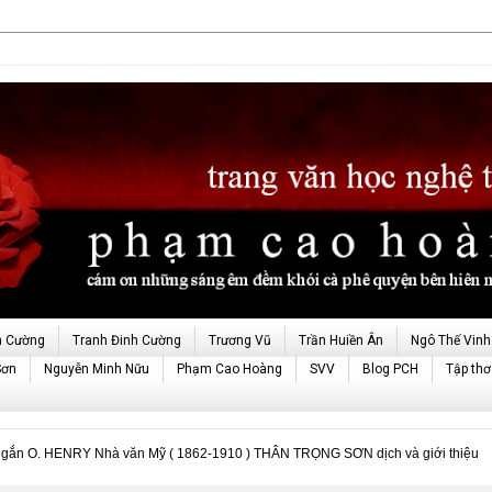
h Cường
Tranh Đinh Cường
Trương Vũ
Trần Huiền Ân
Ngô Thế Vinh
Sơn
Nguyễn Minh Nữu
Phạm Cao Hoàng
SVV
Blog PCH
Tập thơ
ngắn O. HENRY Nhà văn Mỹ ( 1862-1910 ) THÂN TRỌNG SƠN dịch và giới thiệu