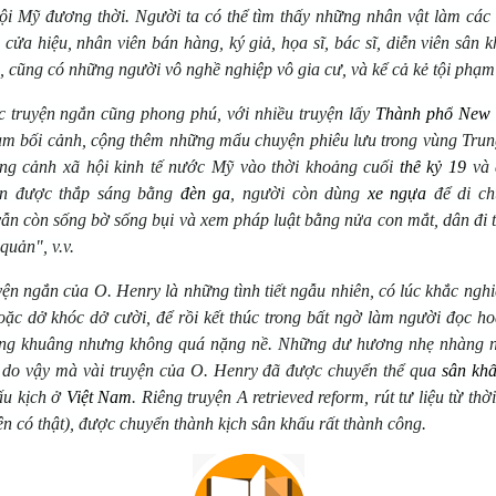
ội Mỹ đương thời. Người ta có thể tìm thấy những nhân vật là
m c
ác
 cửa hiệu, nhân viên bán hàng, ký giả, họa sĩ, bác sĩ, diễn viên sân kh
ng, cũng có những người vô nghề nghiệ
p v
ô gia cư, và kể cả kẻ tội phạm
c truyện ngắn cũng phong phú, với nhiều truyện lấy
Th
à
nh ph
ố
New 
 làm bối cảnh, cộng thêm những mẩu chuyện phiêu lưu trong vùng Tru
ung cảnh xã hội kinh tế nước Mỹ vào thời khoảng cuối
th
ế
k
ỷ
19
và
n được thắp sáng bằng
đè
n ga
, người còn dùng
xe ng
ự
a
để di ch
vẫn còn sống bờ sống bụi và xem pháp luật bằng nử
a con m
ắ
t, d
ân đi
qu
ản", v.v.
yện ngắn củ
a O. Henry l
à những tình tiết ngẫu nhiên, có lúc khắc ng
hoặc dở khóc dở cười, để rồi kết thúc trong bất ngờ làm người đọc h
âng khuâng nhưng không qu
á
nặng nề. Những dư hương nhẹ nhàng n
ẽ
do v
ậy mà vài truyện củ
a O. Henry
đã được chuyển thể qua
s
â
n kh
hấu kịch ở
Vi
ệ
t Nam
. Riêng truyện A retrieved reform, rút tư liệu từ thờ
ện có thật), được chuyển thành kịch sân khấu rất thành công.