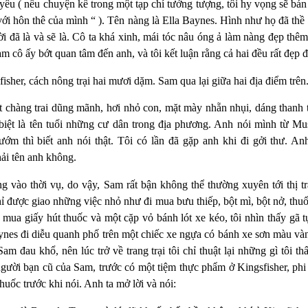
yêu ( nếu chuyện kể trong một tạp chí tưởng tượng, tôi hy vọng sẽ bán 
i hôn thê của mình “ ). Tên nàng là Ella Baynes. Hình như họ đã thề
 đã là và sẽ là. Cô ta khá xinh, mái tóc nâu óng ả làm nàng đẹp thêm.
m cô ấy bớt quan tâm đến anh, và tôi kết luận rằng cả hai đều rất đẹp đ
fisher,
cách nông trại hai mươi dặm. Sam qua lại giữa hai địa điểm trên
chàng trai dũng mãnh, hơi nhỏ con, mặt mày nhẵn nhụi, dáng thanh tú
biệt là tên tuổi những cư dân trong địa phương. Anh nói mình từ
Mu
ớm thì biết anh nói thật. Tôi có lần đã gặp anh khi đi gởi thư. An
ải tên anh không.
ng vào thời vụ, do vậy, Sam rất bận không thể thường xuyên tới thị t
hỉ được giao những việc nhỏ như đi mua bưu thiếp, bột mì, bột nở, thuốc
mua giấy hút thuốc và một cặp vỏ bánh lót xe kéo, tôi nhìn thấy gã 
ynes đi diễu quanh phố trên một chiếc xe ngựa có bánh xe sơn màu và
Sam đau khổ, nên lúc trở về trang trại tôi chỉ thuật lại những gì tôi t
gười bạn cũ của Sam, trước có một tiệm thực phẩm ở
Kingsfisher,
phi
thuốc trước khi nói. Anh ta mở lời và nói
: