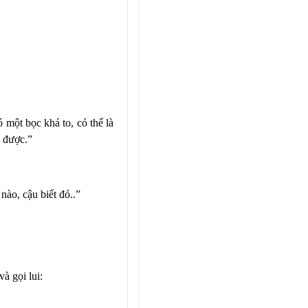
 một bọc khá to, có thể là
 được.”
nào, cậu biết đó..”
à gọi lui: