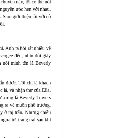
chuyện này, tôi có thể nói
 nguyền ước hẹn với nhau,
 Sam giới thiệu tôi với cô
ôi.
.
. Anh ta hỏi rất nhiều về
scogee
đến, nhìn đôi giày
h nói mình tên là
Beverly
rấn được. Tôi chỉ là khách
 lá, và nhận thư của Ella.
tự xưng là Beverly Travers
ng ra vẻ muốn phô trương.
hấy ở thị trấn. Nhưng chiều
 ngựa tới trang trại sau khi