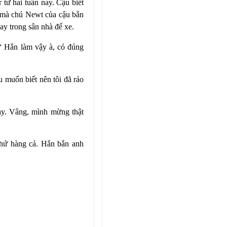
er
từ hai tuần nay. Cậu biết
m mà chú Newt của cậu bắn
ay trong sân nhà để xe.
“ Hắn làm vậy à, có đúng
u muốn biết nên tôi đã rảo
ay. Vâng, mình mừng thật
thứ hàng cả. Hắn bắn anh