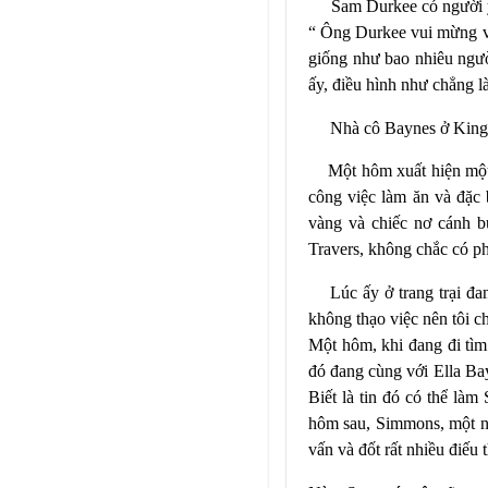
Sam D
urkee có
người 
“ Ông Durkee vui mừng vớ
giống như bao nhiêu người
ấy, điều hình như chẳng là
Nhà cô Baynes ở
King
Một hôm xuất hiện một 
công việc làm ăn và đặc 
vàng và chiếc nơ cánh bư
Travers, không c
hắc có ph
Lúc ấy ở trang trại đa
không thạo việc nên tôi c
Một hôm, khi đang đi tìm 
đó đang cùng với Ella Ba
Biết là tin đó có thể làm 
hôm sau, Simmons, một n
vấn và đốt rất nhiều điếu 