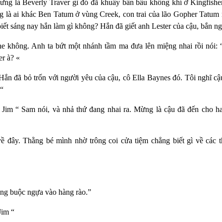
ưng là Beverly Traver gì đó đã khuấy bẩn bầu không khí ở
Kingfish
g là ai khác Ben Tatum ở vùng Creek, con trai của lão Gopher Tatu
biết sáng nay hắn làm gì không? Hắn đã giết anh L
ester
của cậu, bắn ng
e không. Anh ta bứt một nhánh tầm ma đưa lên miệng nhai rồi nói: 
er
à?
«
ắn đã bỏ trốn với người yêu của cậu, cô Ella Baynes đó. Tôi nghĩ cậ
 “
 Jim “ Sam nói, và nhả thứ đang nhai ra. Mừng là cậu đã đến cho h
về đây. Thằng bé mình nhờ trông coi cửa tiệm chẳng biết gì về các 
ang buộc ngựa vào hàng rào.”
Jim “