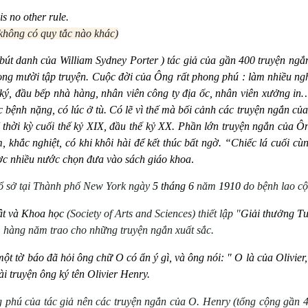
is no other rule.
 không có quy tắc nào khác)
bút danh của William Sydney Porter ) tác giả của gần 400 truyện ngắ
trong mười tập truyện. Cuộc đời của Ông rất phong phú
: l
àm nhiều ngh
ư ký, đầu bếp nhà hàng, nhân viên công ty địa ốc, nhân viên xưởng in
lúc bệnh nặng, có lúc ở tù. Có lẽ vì thế mà bối cảnh các truyện ngắn c
thời kỳ cuối thế kỷ XIX, đầu thế kỷ XX. Phần lớn truyện ngắn của Ôn
m, khắc nghiệ
t, c
ó khi khôi hài để kết thúc bất ngờ.
“
Chiếc l
á
cuối cùn
ược nhiều nước chọn đưa vào sách giáo khoa
.
ổ sở tại Thành phố New York ngày
5 th
á
ng 6
năm
1910
do b
ệnh lao c
ậ
t v
à
Khoa h
ọ
c
(Society of Arts and Sciences) thiết lậ
p "
Gi
ả
i th
ư
ở
ng T
 h
àng năm trao cho những truyện ngắn xuất sắc.
một tờ báo đã hỏi ông chữ
O c
ó ẩn ý gì, và ông nói:
"
O là củ
a Olivier,
ài truyện ông ký tê
n Olivier Henry.
 phú của tác giả nên các truyện ngắn củ
a O. Henry (t
ổng cộng gần 40