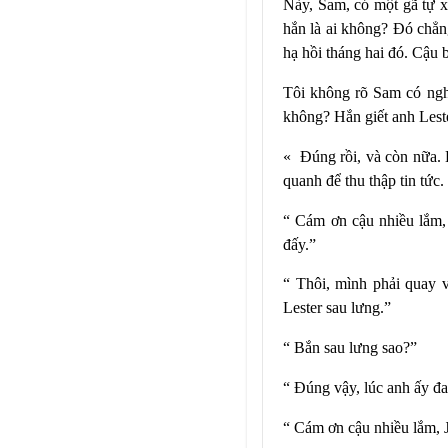
Này, Sam, có một gã tự x
hắn là ai không? Đó chẳn
hạ hồi tháng hai đó. Cậu 
Tôi không rõ Sam có ngh
không? Hắn giết anh
Lest
«
Đúng rồi, và còn nữa. H
quanh để thu thập tin tức.
“ Cám ơn cậu nhiều lắm,
đấy.”
“ Thôi, mình phải quay 
Lester
sau
lưng.”
“ Bắn sau lưng sao?”
“ Đúng vậy, lúc anh ấy đ
“ Cám ơn cậu nhiều lắm, 