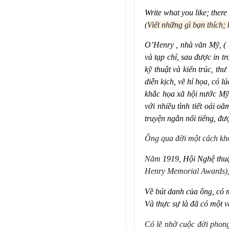
Write what you like; there 
(
Viết những gì bạn thích;
O
’
Henry , nhà văn Mỹ, ( 
và tạp chí, sau được in 
kỹ thuật và kiến trúc, th
di
ễn kịch, vẽ hí họa, có 
khắc họa xã hội nước Mỹ 
với nhiều tình tiết oái oă
truyện ngắn nổi tiếng, đ
Ông qua đời một cách kh
Năm
1919
,
H
ộ
i Ngh
ệ
thu
Henry Memorial Awards),
Về bút danh của ông, có 
Và thực sự là đã có một v
Có lẽ nhờ cuộc đời phong