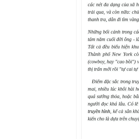
các n
é
t đa dạng của xã h
trải qua, và còn nữa: chủ
thanh tra, dân đi tìm và
Những bối cảnh trong cá
tám nă
m cu
ối đời ông -
Tất cả đều biểu hiện kh
Thành phố New York cò
(cowboy, hay "cao bồi") 
thị trấn mới rồ
i "t
ự
cai t
ự
Điểm đặc sắc trong tru
mai, nhiều lúc khôi hài 
qu
á
sướng thỏa, hoặc b
người đọc kh
á
lâu. Có l
truy
ề
n h
ì
nh
, kể cả sân k
kiến cho là dựa trên chuy