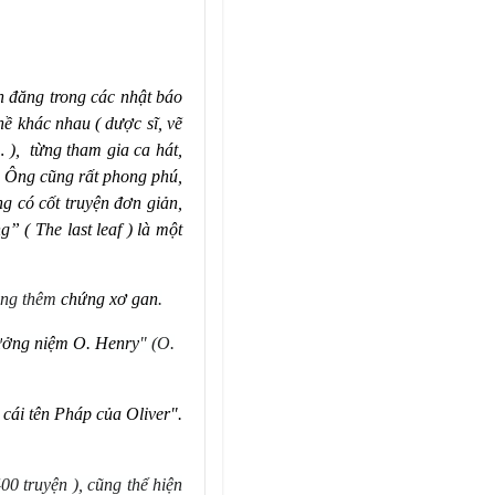
n đăng trong các nhật báo
ề khác nhau ( dược sĩ, vẽ
… ), từng tham gia ca há
t,
ủa Ông cũng rất phong phú,
g có cốt truyện đơn giản,
g” ( The last leaf ) là một
ộng thêm
ch
ứ
ng x
ơ
gan
.
ư
ở
ng ni
ệ
m O. Henry
" (O.
 c
ái tên Pháp của Oliver".
0 truyện ), cũng thể hiện