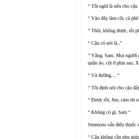
“ Tôi nghĩ là nên cho cậu 
“ Vào đây làm cốc cà phê 
“ Thôi, không được, tôi p
“ Cậu có nói là..”
“ Vâng, Sam. Mọi người đề
quần áo, cột ở phía sau.
“ Và đường… “
“ Tôi định nói cho cậu đ
“ Được rồi, Jim, cám ơn n
“ Không có gì, Sam “
Simmons vấn điếu thuốc v
“ Cậu không cần phụ giúp