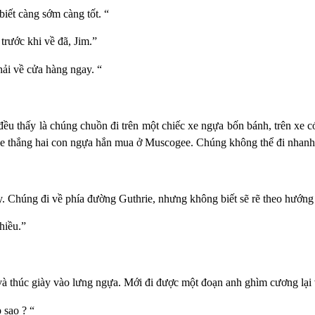
biết càng sớm càng tốt. “
trước khi về đã, Jim.”
hải về cửa hàng ngay. “
u thấy là chúng chuồn đi trên một chiếc xe ngựa bốn bánh, trên xe có
 Xe thắng hai con ngựa hắn mua ở
Muscogee.
Chúng không thể đi nhanh
ây. Chúng đi về phía đường G
uthrie, nhưng không biết
sẽ
rẽ theo hướng 
hiều.”
à thúc giày vào lưng ngựa. Mới đi được một đoạn anh ghìm cương lại v
 sao ? “