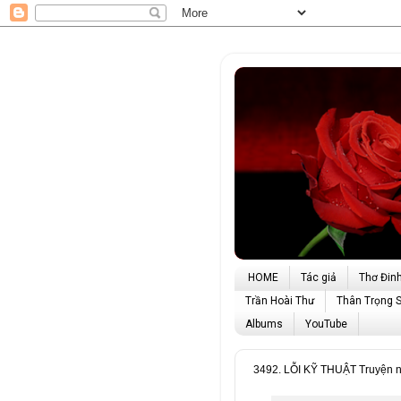
HOME
Tác giả
Thơ Đin
Trần Hoài Thư
Thân Trọng 
Albums
YouTube
3492. LỖI KỸ THUẬT Truyện 