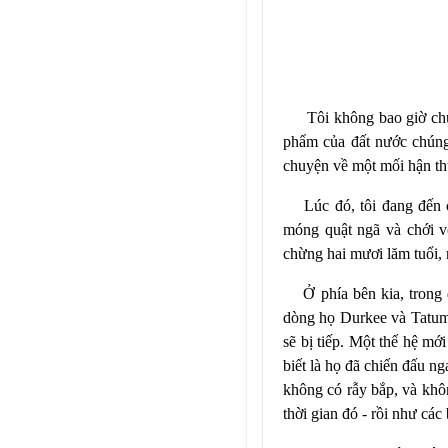
Tôi không bao giờ chú
phẩm của đất nước chúng 
chuyện về một mối hận th
Lúc đó, tôi đang đến 
móng quật ngã và chới v
chừng hai mươi lăm tuổi, 
Ở phía bên kia, trong
dòng họ Du
rkee
và Tatum
sẽ bị tiếp. Một thế hệ mớ
biết là họ đã chiến đấu n
không có rẫy bắp, và khôn
thời gian đó - rồi như các