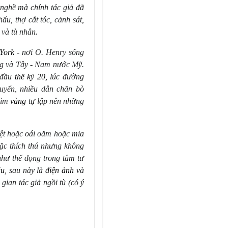
 nghề mà chính tác giả đã
ấu, thợ cắt tóc, cảnh sát,
 và tù nhân.
York
- nơ
i O. Henry s
ống
ng và Tây - Nam nước Mỹ.
 đầu
th
ế
k
ỷ
20
, lúc đường
uyển, nhiều dân chăn bò
 tìm
v
à
ng
tự lập nên những
hiệt hoặc oái oăm hoặc mỉa
oặc thích thú nhưng không
hư thế đọng trong tâm tư
ấ
u
, sau nà
y l
à
đ
i
ệ
n
ả
nh
và
i gian tác giả ngồi tù (có ý