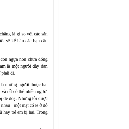
hẳng là gì so với các sản
tôi sẽ kể hầu các bạn câu
 con ngựa non chưa đóng
Sam là một người dày dạn
 phải đi.
 là những người thuộc hai
 và rất có thể nhiều người
 bị đe doạ. Nhưng tôi được
 nhau - một mặt có lẽ ở đó
ữ hay trẻ em bị hại. Trong