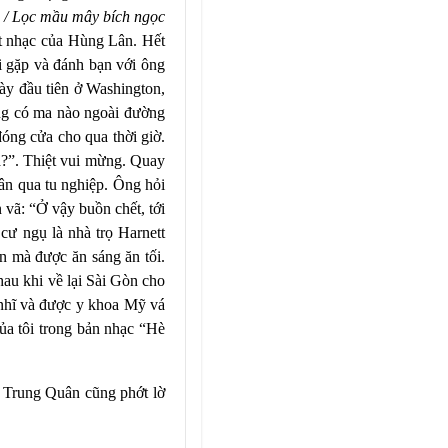
 / Lọc mầu mây bích ngọc
át nhạc của Hùng Lân. Hết
 gặp và đánh bạn với ông
gày đầu tiên ở Washington,
ẳng có ma nào ngoài đường
óng cửa cho qua thời giờ.
ả?”. Thiệt vui mừng. Quay
Lân qua tu nghiệp. Ông hỏi
n vã: “Ở vậy buồn chết, tới
ư ngụ là nhà trọ Harnett
ần mà được ăn sáng ăn tối.
hau khi về lại Sài Gòn cho
 nhĩ và được y khoa Mỹ vá
ủa tôi trong bản nhạc “Hè
ỗ Trung Quân cũng phớt lờ