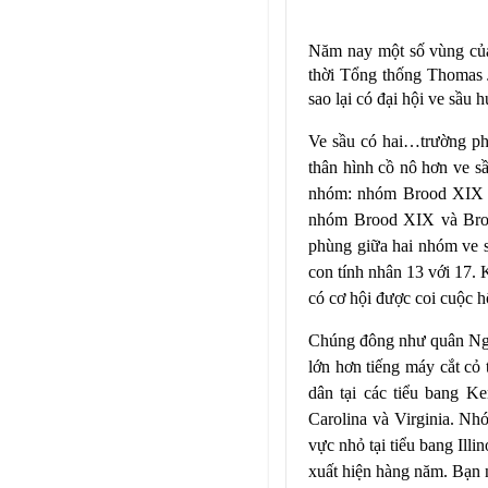
Năm nay một số vùng của
thời Tổng thống Thomas J
sao lại có đại hội ve sầu
Ve sầu có hai…trường ph
thân hình cồ nô hơn ve s
nhóm: nhóm Brood XIX x
nhóm Brood XIX và Brood
phùng giữa hai nhóm ve s
con tính nhân 13 với 17. 
có cơ hội được coi cuộc hộ
Chúng đông như quân Nguy
lớn hơn tiếng máy cắt cỏ
dân tại các tiểu bang Ke
Carolina và Virginia. Nhó
vực nhỏ tại tiểu bang Ill
xuất hiện hàng năm. Bạn nà