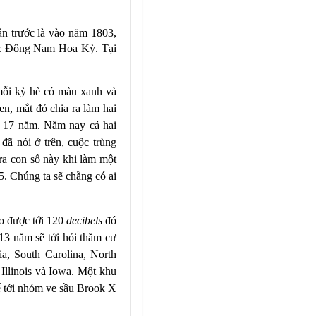
n trước là vào năm 1803,
ực Đông Nam Hoa Kỳ. Tại
mỗi kỳ hè có màu xanh và
n, mắt đỏ chia ra làm hai
 17 năm. Năm nay cả hai
ã nói ở trên, cuộc trùng
ra con số này khi làm một
5. Chúng ta sẽ chẳng có ai
o được tới 120
decibels
đó
13 năm sẽ tới hỏi thăm cư
ia, South Carolina, North
 Illinois và Iowa. Một khu
kể tới nhóm ve sầu Brook X