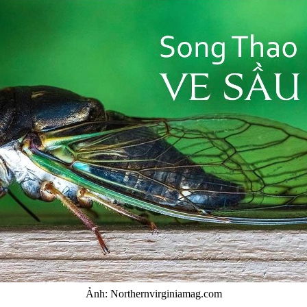
Ảnh: Northernvirginiamag.com