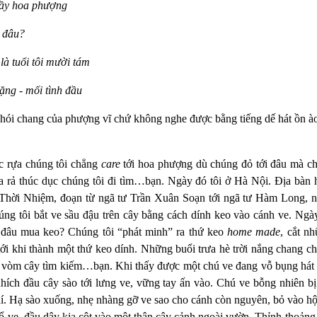
đầy hoa phượng
i đâu?
à tuổi tôi mười tám
ặng - mối tình đầu
hói chang của phượng vĩ chứ không nghe được bằng tiếng dế hát ồn à
c rựa chúng tôi chẳng
care
tới hoa phượng dù chúng đỏ tới đâu mà chỉ 
 ra rả thúc dục chúng tôi đi tìm…bạn. Ngày đó tôi ở Hà Nội. Địa bàn h
hời Nhiệm, đoạn từ ngã tư Trần Xuân Soạn tới ngã tư Hàm Long, nơ
úng tôi bắt ve sầu đậu trên cây bằng cách dính keo vào cánh ve. Ngày
n đâu mua keo? Chúng tôi “phát minh” ra thứ keo
home made
, cắt n
ới khi thành một thứ keo dính. Những buổi trưa hè trời nắng chang c
ên vòm cây tìm kiếm…bạn. Khi thấy được một chú ve đang vỗ bụng hát c
hích đầu cây sào tới lưng ve, vững tay ấn vào. Chú ve bỗng nhiên bị
í. Hạ sào xuống, nhẹ nhàng gỡ ve sao cho cánh còn nguyên, bỏ vào hộ
cổ ve, đầu dây kia cột vào một thân cây cảnh ngoài vườn. Thỉnh thoản