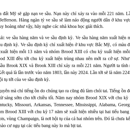
 đất Mỹ sẽ gặp nạn ve sầu. Nạn này chỉ xảy ra vào mỗi 221 năm. Lầ
efferson. Hàng ngàn tỷ ve sầu sẽ làm ná
o động người dân ở khu v
 huy hoàng như vậy, hãy nghe các nhà khoa học giải thích.
ái: ve sầu hàng năm và ve sầu định kỳ. Ve sầu hàng năm xuất hiện 
ầu định kỳ. Ve sầu định kỳ chỉ xuất hiện ở khu vực Bắc Mỹ, có màu đe
uất hiện mỗi 13 năm và nhóm Brood XIII có chu kỳ xuất hiện mỗi
 XIII đều tới chu kỳ xuất hiện trùng nhau nên mới ra cớ sự. Như đ
ầu Brook XIX và Brook XIII chỉ xảy ra mỗi 221 năm. Người ta tính 
Kết quả là lần trước vào năm 1803, lần này 2024. Lần tới sẽ là năm 224
i tụ tới của ve sầu định kỳ.
ên mà chỉ tiếng ồn do chúng tạo ra cũng đủ làm chói tai. Tiếng ồn đ
 từ sáng sớm cho tới chiều tối. Năm nay nhóm Brood XIX với chu kỳ 
ntucky, Missouri, Arkansas, Tennessee, Mississippi, Alabama, Georg
m Brood XIII với chu kỳ 17 năm sẽ xuất hiện nhiều tại hai tiểu bang
inois, vùng Champaign, là nơi hội tụ của cả hai nhóm trên. Đó là chưa 
o cư ngụ tại các tiểu bang này lo mà bịt tai.