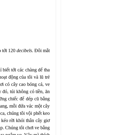
o tới 120
decibels
. Đôi mắt
biết tới các chàng dế tha
oạt động của tôi và lũ trẻ
i có cây cao bóng cả, ve
 đó, túi không có tiền, ăn
hững chiếc đế dép cũ bằng
hang, mỗi đứa vác một cây
a, chúng tôi vội phết keo
 kéo rời khỏi thân cây giơ
p. Chúng tôi chơi ve bằng
g ra ngắm ve. Vậy mà thích