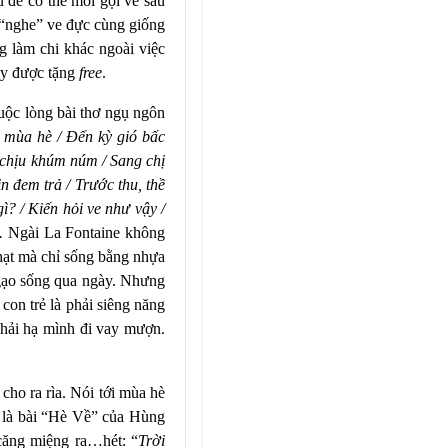
 để có thể mời gọi ve sầu
 “nghe” ve đực cùng giống
g làm chi khác ngoài việc
cây được tặng
free
.
huộc lòng bài thơ ngụ ngôn
t mùa hè / Đến kỳ gió bấc
 chịu khúm núm / Sang chị
n đem trả / Trước thu, thề
gì? / Kiến hỏi ve như vậy /
”.
Ngài La Fontaine không
hạt mà chỉ sống bằng nhựa
 gạo sống qua ngày. Nhưng
on trẻ là phải siêng năng
phải hạ mình đi vay mượn.
cho ra rìa. Nói tới mùa hè
hè là bài “Hè Về” của Hùng
 căng miệng ra…hét: “
Trời