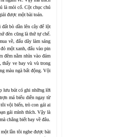
ú là mỏi cổ. Cột chục chú
giải được một bài toán.
 đất bò dần lên cây để lột
hứ đèn cũng là thứ tự chế.
 mua về, đấu dây làm sáng
 đỏ một xanh, đấu vào pin
êm đêm nằm nhìn vào đám
, thấy ve bay vù vù trong
ộng màu ngà bất động. Vội
 lưu bút có ghi những lời
trợn má biểu diễn ngay từ
ôi vội biến, trò con gái ai
bạn gái mình thích. Vậy là
 mà chẳng biết bay về đâu.
 một lần tôi nghe được bài