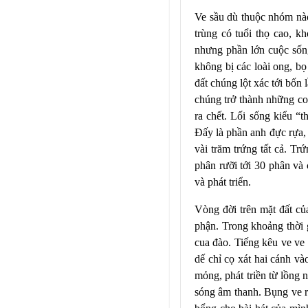
Ve sầu dù thuộc nhóm nào 
trùng có tuổi thọ cao, k
nhưng phần lớn cuộc sống
không bị các loài ong, bọ
đất chúng lột xác tới bốn 
chúng trở thành những con
ra chết. Lối sống kiểu “t
Đấy là phần anh đực rựa, 
vài trăm trứng tất cả. T
phân rưỡi tới 30 phân và 
và phát triển.
Vòng đời trên mặt đất của
phận. Trong khoảng thời g
cua đào. Tiếng kêu ve ve 
dế chỉ cọ xát hai cánh và
mỏng, phát triền từ lồng
sóng âm thanh. Bụng ve rỗ