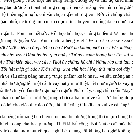
h. Mỗi giống ve có một thứ tiếng riêng, cường độ và cao độ khác nhau
hông tạo được âm thanh nhưng cũng có hai cái màng bên mình dùng để
i lộ thiên ngắn ngủi, chỉ vài chục ngày nhưng vui. Bởi vì chúng chẳn
giao phối, đẻ trứng rồi bai bai cuộc đời. Chuyện ăn uống đã có nhựa 
ền ngài La Fontaine hết sức. Hồi học tiểu học, chúng ta đều được học t
ợc ông Nguyễn Văn Vĩnh dịch ra tiếng Việt. “
Ve sầu kêu ve ve / Suố
i rối / Một miếng cũng chẳng còn / Ruồi bọ không một con / Vác miệng
chị cho vay / Dăm ba hạt qua ngày / Từ nay sáng tháng hạ / Em lại xi
ời / Tính kiến ghét vay cậy / Thói ấy chằng hề chi / Nắng ráo chú làm 
 Tôi hát thiệt gì bác / Kiến rằng: xưa chú hát / Nay thử múa coi đây
n và ve sầu sống bằng những “thực phẩm” khác nhau. Ve sầu không ăn 
 nhà thơ dựng lên một cảnh vay hạt y như thiệt, hệt như người ta vay
hà thơ chuyên làm thơ ngụ ngôn người Pháp này. Ông chỉ muốn “dạy” c
c phẩm như kiến chứ đừng rong chơi ca hát như ve sầu lười biếng để 
 lợi cho giáo dục đạo đức, thôi thì cũng OK đi cho vui vẻ cả làng!
à tiếng rổn rảng báo hiệu cho mùa hè nhưng trong thơ nhạc chúng bị 
 chỉ ghi công cho hoa phượng. Thiệt là bất công. Bài “quốc ca” mùa 
y trò chia tay nhau về quê nghỉ hè, chúng tôi không bao giờ không