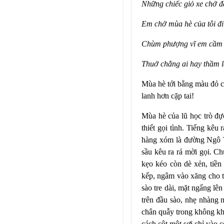
Những chiếc giỏ xe chở 
Em chở mùa hè của tôi đ
Chùm phượng vĩ em cầm l
Thuở chẳng ai hay thầm l
Mùa hè tới bằng màu đỏ c
lanh hơn cặp tai!
Mùa hè của lũ học trò đự
thiết gọi tình. Tiếng kêu
hàng xóm là đường Ngô T
sầu kêu ra rả mời gọi. Ch
kẹo kéo còn dè xẻn, tiề
kếp, ngâm vào xăng cho t
sào tre dài, mặt ngẩng l
trên đầu sào, nhẹ nhàng n
chân quẫy trong không kh
cách cột một sợi chỉ vào 