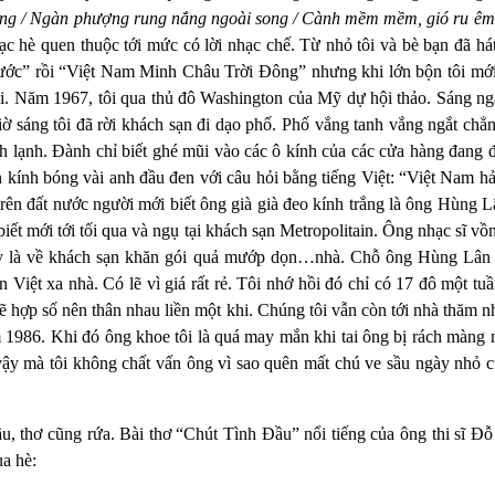
rong / Ngàn phượng rung nắng ngoài song / Cành mềm mềm, gió ru êm
c hè quen thuộc tới mức có lời nhạc chế. Từ nhỏ tôi và bè bạn đã h
ớc” rồi “Việt Nam Minh Châu Trời Đông” nhưng khi lớn bộn tôi mới
uổi. Năm 1967, tôi qua thủ đô Washington của Mỹ dự hội thảo. Sáng n
ờ sáng tôi đã rời khách sạn đi dạo phố. Phố vắng tanh vắng ngắt ch
h lạnh. Đành chỉ biết ghé mũi vào các ô kính của các cửa hàng đang đ
 kính bóng vài anh đầu đen với câu hỏi bằng tiếng Việt: “Việt Nam h
trên đất nước người mới biết ông già già đeo kính trắng là ông Hùng 
biết mới tới tối qua và ngụ tại khách sạn Metropolitain. Ông nhạc sĩ vồ
Vậy là về khách sạn khăn gói quả mướp dọn…nhà. Chỗ ông Hùng Lân c
ân Việt xa nhà. Có lẽ vì giá rất rẻ. Tôi nhớ hồi đó chỉ có 17 đô một tu
 hợp số nên thân nhau liền một khi. Chúng tôi vẫn còn tới nhà thăm n
 1986. Khi đó ông khoe tôi là quá may mắn khi tai ông bị rách màng
 vậy mà tôi không chất vấn ông vì sao quên mất chú ve sầu ngày nhỏ c
ầu, thơ cũng rứa. Bài thơ “Chút Tình Đầu” nổi tiếng của ông thi sĩ Đ
ùa hè: