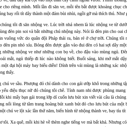
e cho riêng mình. Mỗi lần đi săn ve, mỗi tên bắt được khoảng chục ch
úng bay rối tít dây thành một đám bùi nhùi, ngồi gỡ mà thích thú. Như 
 chúng tôi đi săn nhộng ve. Lúc trời nhá nhem là lúc nhộng ve từ dưới
ùng đèn pin soi và bắt những chú nhộng này. Nói là đèn pin cho oai c
 vuông vức do quân đội Pháp thải ra, bán rẻ ở chợ trời. Chúng tôi
 đèn pin nhỏ xíu. Bóng đèn được gắn vào đui đèn có hai sợi dây một
ang những nhộng ve như những con bọ về, cho đậu vào mùng ngủ. Đ
i mắt, ngủ thiếp đi lúc nào không biết. Buổi sáng, khi mở mắt dậy
một đại hội máy bay biểu diễn! Dính trên vải mùng là những xác nh
ng thấy.
g chú ve sầu. Phượng đỏ chỉ dành cho con gái ướp khô trong những tập
Trò yểu điệu thục nữ đó chúng tôi chê. Tính nam nhi được phùng mang 
 khi mấy bạn gái trong lớp dí cuốn lưu bút xin viết vài câu là chúng t
ng nổi lòng từ tâm trang hoàng bút xanh bút đỏ cho lưu bút của một 
ột chú ve lột xác lần thứ năm, biến hình từ nhộng thành ve, bay tíu tít
thơ tôi. Xa quê, mỗi khi hè về thèm nghe tiếng ve mà bất khả. Nhưng có