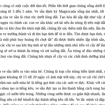
cũng có một cuộc đời tăm tối. Phần lớn thời gian chúng sống dưới lò
hoảng từ 3 đến 5 năm. Ve sầu định kỳ Magicicada sống dai nhất, tới
 của ve sầu là chui rúc dưới lòng đất. Tạo hóa đã sắp đặt như vậy đ
 ngựa và chính các con ve sầu khác sơi tái nếu ấu trùng lộ trên mặt 
lần và khi chui lên khỏi mặt đất, chúng lột xác thêm một lần nữa, lần t
 ve trưởng thành và đi tìm bạn tình để tò te liền. Tìm được bạn tình, 
hà một phút huy hoàng rồi chợt tắt” đã được thiên nhiên lập trình sẵ
các chị ve sau khi thụ tinh sẽ tự đào những rãnh nhỏ trên vỏ cây để là
rứng sẽ nở ra thành ấu trùng và rơi xuống đất. Ấu trùng sẽ đào những
chui vào lòng đất. Chúng hút nhựa rễ cây và các chất dinh dưỡng khá
 ve sầu diễn ra vào mùa hè. Chúng là loại côn trùng hiền lành nhất, 
ian khoảng từ 15 tới 20 ngày có ánh mặt trời này, chị ve cái chỉ chờ t
râm ran suốt mùa hè là tiếng gọi tình của các anh ve đực. Khác với cá
o nhau tạo ra tiếng kêu, ve sầu đực tạo ra âm thanh bằng cách rung h
 ngực có sườn bên trong. Những vòng sườn được co giãn thật nhanh, l
ng nên có thể khuếch đại thành tiếng kêu rất lớn. Ve lắc mình và đập