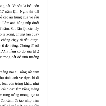
ng đất. Ve sầu là loài côn
 17 năm lận. Nghe thì dài
ể các ấu trùng của ve sầu
đất. Làm anh hùng núp dưới
hứ năm. Sau lần lột xác này
tò te xong, chúng lăn quay
n, chẳng chạy đi đâu được.
m ổ đẻ trứng. Chúng đẻ tới
 đường hầm có độ sâu từ 2
c trong đất để sinh trưởng
chẳng hại ai, sống rất cam
hụ tinh, anh ve đực chỉ đi
c loài côn trùng khác, như
ai cái “loa” làm bằng màng
àm rung màng mỏng, tạo ra
 đôi cánh để tạo nhịp trầm