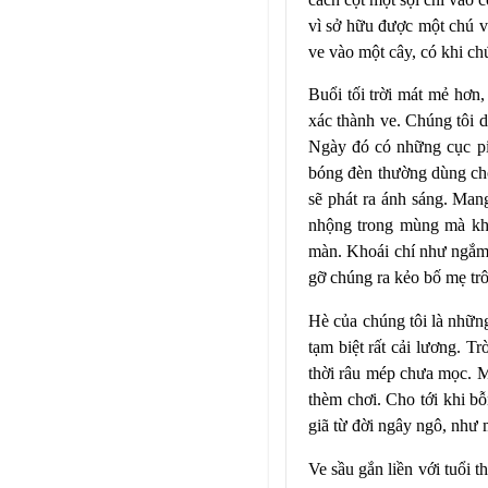
vì sở hữu được một chú v
ve vào một cây, có khi ch
Buổi tối trời mát mẻ hơn,
xác thành ve. Chúng tôi d
Ngày đó có những cục pin
bóng đèn thường dùng cho
sẽ phát ra ánh sáng. M
nhộng trong mùng mà khoá
màn. Khoái chí như ngắm 
gỡ chúng ra kẻo bố mẹ trô
Hè của chúng tôi là nhữn
tạm biệt rất cải lương. 
thời râu mép chưa mọc. Mỗi
thèm chơi. Cho tới khi bỗ
giã từ đời ngây ngô, như m
Ve sầu gắn liền với tuổi 