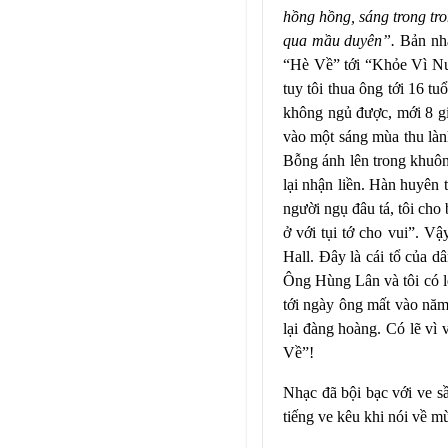
hồng hồng, sáng trong t
qua mầu duyên”.
Bản nhạ
“Hè Về” tới “Khỏe Vì Nư
tuy tôi thua ông tới 16 t
không ngủ được, mới 8 gi
vào một sáng mùa thu làn
Bỗng ánh lên trong khuôn
lại nhận liền. Hàn huyên 
người ngụ đâu tá, tôi cho 
ở với tụi tớ cho vui”. 
Hall. Đây là cái tổ của d
Ông Hùng Lân và tôi có lẽ
tới ngày ông mất vào năm
lại đàng hoàng. Có lẽ vì
Về”!
Nhạc đã bội bạc với ve s
tiếng ve kêu khi nói về m