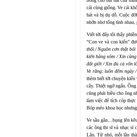
bổng cho bài hát của mìn
cái cùng giống. Ve cái k
hát và bị dụ dỗ. Cuộc đờ
nhởn nhơ tống tình nhau, 
Viết tới đây tôi thấy phi
“Con ve và con kiến” đư
thổi / Nguồn cơn thật bố
kiến hàng xóm / Xin cùng 
đất giời / Xin đủ cả vốn l
Ve rằng: luôn đêm ngày /
thèm biết tới chuyện kiế
cây. Thiệt ngớ ngẩn. Ông
cũng phải hiều cho ông n
làm việc để tích cóp thự
Bóp méo khoa học nhưng có
Ve sầu gân…bụng lên kêu l
các ông thi sĩ và nhạc sĩ
Lân. Từ nhỏ, mỗi lần thà