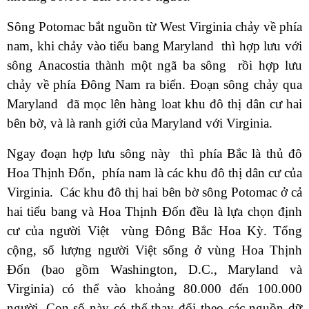
Sông Potomac bắt nguồn từ West Virginia chảy về phía
nam, khi chảy vào tiểu bang Maryland thì hợp lưu với
sông Anacostia thành một ngã ba sông rồi hợp lưu
chảy về phía Đông Nam ra biển. Đoạn sông chảy qua
Maryland đã mọc lên hàng loat khu đô thị dân cư hai
bên bờ, và là ranh giới của Maryland với Virginia.
Ngay đoạn hợp lưu sông này thì phía Bắc là thủ đô
Hoa Thịnh Đốn, phía nam là các khu đô thị dân cư của
Virginia. Các khu đô thị hai bên bờ sông Potomac ở cả
hai tiểu bang và Hoa Thịnh Đốn đều là lựa chọn định
cư của người Việt vùng Đông Bắc Hoa Kỳ. Tổng
cộng, số lượng người Việt sống ở vùng Hoa Thịnh
Đốn (bao gồm Washington, D.C., Maryland và
Virginia) có thể vào khoảng 80.000 đến 100.000
người. Con số này có thể thay đổi theo các nguồn dữ