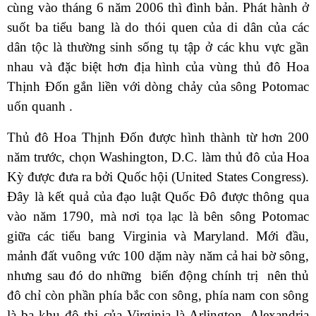
cùng vào tháng 6 năm 2006 thì đình bản. Phát hành ở
suốt ba tiểu bang là do thói quen của di dân của các
dân tộc là thường sinh sống tụ tập ở các khu vực gần
nhau và đặc biệt hơn địa hình của vùng thủ đô Hoa
Thịnh Đốn gắn liền với dòng chảy của sông Potomac
uốn quanh .
Thủ đô Hoa Thịnh Đốn được hình thành từ hơn 200
năm trước, chọn Washington, D.C. làm thủ đô của Hoa
Kỳ được đưa ra bởi Quốc hội (United States Congress).
Đây là kết quả của đạo luật Quốc Đô được thông qua
vào năm 1790, mà nơi tọa lạc là bên sông Potomac
giữa các tiểu bang Virginia và Maryland. Mới đầu,
mảnh đất vuông vức 100 dặm này năm cả hai bờ sông,
nhưng sau đó do những biến động chính trị nên thủ
đô chỉ còn phần phía bắc con sông, phía nam con sông
là ba khu đô thị của Virginia là Arlington, Alexandria