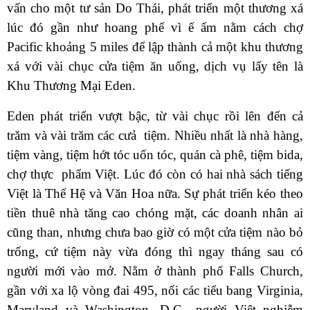
vấn cho một tư sản Do Thái, phát triển một thương xá
lúc đó gần như hoang phế vì ế ẩm nằm cách chợ
Pacific khoảng 5 miles để lập thành cả một khu thương
xá với vài chục cửa tiệm ăn uống, dịch vụ lấy tên là
Khu Thương Mại Eden.
Eden phát triển vượt bậc, từ vài chục rồi lên đến cả
trăm và vài trăm các cưả tiệm. Nhiều nhất là nhà hàng,
tiệm vàng, tiệm hớt tóc uốn tóc, quán cà phê, tiệm bida,
chợ thực phẩm Việt. Lúc đó còn có hai nhà sách tiếng
Việt là Thế Hệ và Văn Hoa nữa. Sự phát triển kéo theo
tiền thuê nhà tăng cao chóng mặt, các doanh nhân ai
cũng than, nhưng chưa bao giờ có một cửa tiệm nào bỏ
trống, cứ tiệm này vừa đóng thì ngay tháng sau có
người mới vào mở. Nằm ở thành phố Falls Church,
gần với xa lộ vòng đai 495, nối các tiểu bang Virginia,
Maryland và Washington, D.C., người Việt nghiễm