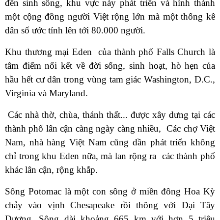
đến sinh sống, khu vực này phát triển và hình thành
một cộng đồng người Việt rộng lớn mà một thống kê
dân số ước tính lên tới 80.000 người.
Khu thương mại Eden của thành phố Falls Church là
tâm điểm nối kết về đời sống, sinh hoạt, hò hẹn của
hầu hết cư dân trong vùng tam giác Washington, D.C.,
Virginia và Maryland.
Các nhà thờ, chùa, thánh thất... được xây dưng tại các
thành phố lân cận càng ngày càng nhiều, Các chợ Việt
Nam, nhà hàng Việt Nam cũng dần phát triển không
chỉ trong khu Eden nữa, mà lan rộng ra các thành phố
khác lân cận, rộng khắp.
Sông Potomac là một con sông ở miền đông Hoa Kỳ
chảy vào vịnh Chesapeake rồi thông với Đại Tây
Dương. Sông dài khoảng 665 km với hơn 5 triệu