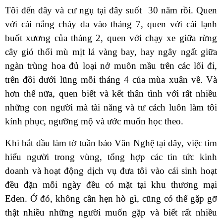
Tôi đến đây và cư ngụ tại đây suốt 30 năm rồi. Quen
với cái nắng cháy da vào tháng 7, quen với cái lạnh
buốt xương của tháng 2, quen với chạy xe giữa rừng
cây gió thổi mù mịt lá vàng bay, hay ngây ngất giữa
ngàn trùng hoa đủ loại nở muôn mầu trên các lối đi,
trên đồi dưới lũng mỗi tháng 4 của mùa xuân về. Và
hơn thế nữa, quen biết và kết thân tình với rất nhiều
những con người mà tài năng và tư cách luôn làm tôi
kính phục, ngưỡng mộ và ước muốn học theo.
Khi bắt đầu làm tờ tuần báo Văn Nghệ tại đây, việc tìm
hiểu người trong vùng, tổng hợp các tin tức kinh
doanh và hoạt động dịch vụ đưa tôi vào cái sinh hoạt
đều đặn mỗi ngày đều có mặt tại khu thương mại
Eden. Ở đó, không cần hẹn hò gì, cũng có thể gặp gỡ
thật nhiều những người muốn gặp và biết rất nhiều