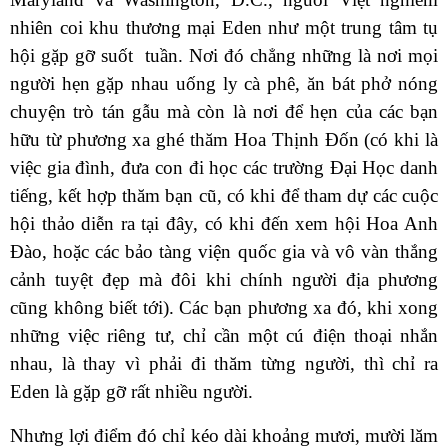
nhiên coi khu thương mại Eden như một trung tâm tụ
hội gặp gỡ suốt tuần. Nơi đó chẳng những là nơi mọi
người hẹn gặp nhau uống ly cà phê, ăn bát phở nóng
chuyện trò tán gẫu mà còn là nơi để hẹn của các bạn
hữu từ phương xa ghé thăm Hoa Thịnh Đốn (có khi là
việc gia đình, đưa con đi học các trường Đại Học danh
tiếng, kết hợp thăm bạn cũ, có khi để tham dự các cuộc
hội thảo diễn ra tại đây, có khi đến xem hội Hoa Anh
Đào, hoặc các bảo tàng viện quốc gia và vô vàn thắng
cảnh tuyệt đẹp mà đôi khi chính người địa phương
cũng không biết tới). Các bạn phương xa đó, khi xong
những việc riêng tư, chỉ cần một cú điện thoại nhắn
nhau, là thay vì phải đi thăm từng người, thì chỉ ra
Eden là gặp gỡ rất nhiều người.
Nhưng lợi điểm đó chỉ kéo dài khoảng mươi, mười lăm