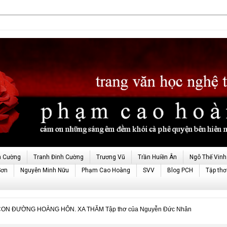
h Cường
Tranh Đinh Cường
Trương Vũ
Trần Huiền Ân
Ngô Thế Vinh
Sơn
Nguyễn Minh Nữu
Phạm Cao Hoàng
SVV
Blog PCH
Tập thơ
ỐI CON ĐƯỜNG HOÀNG HÔN. XA THĂM Tập thơ của Nguyễn Đức Nhân