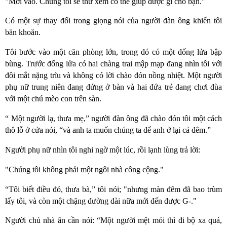
"Mời vào. Chúng tôi sẽ thử xem có thể giúp được gì cho bạn."
Có một sự thay đổi trong giọng nói của người đàn ông khiến tôi
băn khoăn.
Tôi bước vào một căn phòng lớn, trong đó có một đống lửa bập
bùng. Trước đống lửa có hai chàng trai mập mạp đang nhìn tôi với
đôi mắt nặng trĩu và không có lời chào đón nồng nhiệt. Một người
phụ nữ trung niên đang đứng ở bàn và hai đứa trẻ đang chơi đùa
với một chú mèo con trên sàn.
“ Một người lạ, thưa mẹ,” người đàn ông đã chào đón tôi một cách
thô lỗ ở cửa nói, “và anh ta muốn chúng ta để anh ở lại cả đêm.”
Người phụ nữ nhìn tôi nghi ngờ một lúc, rồi lạnh lùng trả lời:
"Chúng tôi không phải một ngôi nhà công cộng."
“Tôi biết điều đó, thưa bà,” tôi nói; "nhưng màn đêm đã bao trùm
lấy tôi, và còn một chặng đường dài nữa mới đến được G-."
Người chủ nhà ân cần nói: “Một người mệt mỏi thì đi bộ xa quá,