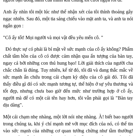
Anh ấy nhìn tôi một lúc như thể nhận xét của tôi thỉnh thoảng gây
ngạc nhiên. Sau đó, một tia sáng chiếu vào mặt anh ta, và anh ta nói
ngắn gọn :
"Cô ấy tốt! Mọi người và mọi vật đều yêu mến cô. "
Đó thực sự có phải là bí mật về sức mạnh của cô ấy không? Phẩm
chất tâm hồn của cô có được cảm nhận qua ấn tượng của bàn tay,
ngay cả bởi những con thú hung bạo! Lời giải thích của người cha
chắc chắn là đúng. Tuy nhiên, kể từ đó, tôi đã và đang thắc mắc về
sức mạnh ẩn chứa trong cái chạm kỳ diệu của cô gái đó. Tôi đã
thấy điều gì đó có sức mạnh tương tự, thể hiện ở sự yêu thương và
tốt đẹp, nhưng chưa bao giờ đến mức như trường hợp ở cô ấy,
người mà để có một cái tên hay hơn, tôi vẫn phải gọi là "Bàn tay
dịu dàng".
Một cái chạm nhẹ nhàng, một lời nói nhẹ nhàng. À! biết bao người
trong chúng ta, khi ý chí mạnh mẽ với mục đích của nó, có thể tin
vào sức mạnh của những cơ quan tưởng chừng như tầm thường!