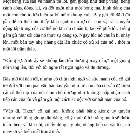
Một tiếng sủa sâu và nhanh trả lời, gần giống như tiếng vang, tiếng
cánh cổng đóng lại, và đột ngột như một bóng ma, hình dáng của
một con chó to lớn hiện ra lờ mờ ở khung cửa. Bây giờ tôi đã ở đủ
gần để có thể nhìn thấy khía cạnh man rợ của con vật và chuyển
động tập trung của cơ thể nó khi nó chuẩn bị lao về phía tôi. Tiếng
gầm gừ như sói của nó thực sự đáng sợ. Ngay lúc nó chuẩn bị nhảy
lên, một bàn tay nhẹ nhàng đặt lên chiếc cổ xù xì của nó , thốt ra
một lời trầm thấp.
"Đừng sợ. Anh ấy sẽ không làm tổn thương mày đâu," một giọng
nói vang lên, đối với tôi nghe rất ngọt ngào và du dương.
Bây giờ tôi tiến tới, nhưng có chút nghi ngờ về sức mạnh của cô gái
trẻ đối với con quái vật, bàn tay gần như trẻ con của cô vẫn đặt trên
cái cổ thô ráp của nó. Con chó dường như không chấp nhận cách
tiếp cận của tôi và gầm gừ một cách ác độc với sự bất mãn của nó.
“Vào đi, Tiger,” cô gái nói, không phải bằng giọng uy quyền
nhưng với tông giọng dịu dàng, cô ý thức được rằng mình sẽ được
tuân theo, và khi nói, cô ấy dùng tay nhẹ nhàng bế con vật lên, nó
quay đi và biến mất trong nhà.