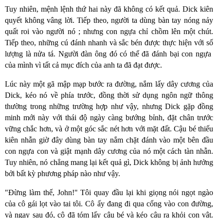
Tuy nhiên, mệnh lệnh thứ hai này đã không có kết quả. Dick kiên
quyết không vâng lời. Tiếp theo, người ta dùng bàn tay nóng nảy
quất roi vào người nó ; nhưng con ngựa chỉ chồm lên một chút.
Tiếp theo, những cú đánh nhanh và sắc bén được thực hiện với số
lượng là nửa tá. Người đàn ông đó có thể đã đánh bại con ngựa
của mình vì tất cả mục đích của anh ta đã đạt được.
Lúc này một gã mập mạp bước ra đường, nắm lấy dây cương của
Dick, kéo nó về phía trước, đồng thời sử dụng ngôn ngữ thông
thường trong những trường hợp như vậy, nhưng Dick gặp đồng
minh mới này với thái độ ngày càng bướng bỉnh, đặt chân trước
vững chắc hơn, và ở một góc sắc nét hơn với mặt đất. Cậu bé thiếu
kiên nhẫn giờ đây dùng bàn tay nắm chặt đánh vào một bên đầu
con ngựa con và giật mạnh dây cương của nó một cách tàn nhẫn.
Tuy nhiên, nó chẳng mang lại kết quả gì, Dick không bị ảnh hưởng
bởi bất kỳ phương pháp nào như vậy.
"Đừng làm thế, John!" Tôi quay đầu lại khi giọng nói ngọt ngào
của cô gái lọt vào tai tôi. Cô ấy đang đi qua cổng vào con đường,
và ngay sau đó, cô đã tóm lấy cậu bé và kéo cậu ra khỏi con vật.