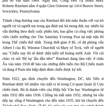
phá bỏ vào năm 1969.
Ngày nay, Công viên Tự nhiên Mary
Roberts Rinehart nằm ở quận Glen Osborne tại 1414 Beaver Street,
Sewickley, Pennsylvania.
Thành công thương mại của Rinehart đôi khi mâu thuẫn với vai trò
người vợ và người mẹ trong gia đình mà bà mong đợi, tuy nhiên bà
vẫn thường theo đuổi cuộc phiêu lưu, bao gồm cả công việc phóng
viên chiến trường cho The Saturday Evening Post tại mặt trận Bỉ
trong Thế chiến thứ nhất. Trong thời gian ở Bỉ, cô đã phỏng vấn
Albert I của Bỉ, Winston Churchill và Mary of Teck, viết về người
sau "Chiều nay tôi sẽ được diện kiến nữ hoàng nước Anh. Tôi cúi
chào và nói 'Bệ hạ' lần đầu tiên!" Rinehart đang làm việc ở châu
Âu vào năm 1918 để báo cáo những diễn biến cho Bộ Chiến tranh
và đang ở Paris khi hiệp định đình chiến được ký kết.
Năm 1922, gia đình chuyển đến Washington, DC, khi Tiến sĩ
Rinehart được bổ nhiệm vào một vị trí trong Cơ quan Quản lý Cựu
chiến binh. Bà là thành viên của Hiệp hội Văn học Washington từ
năm 1932 đến năm 1936. Chồng bà mất năm 1932, nhưng bà vẫn
tiếp tục sống ở Washington cho đến năm 1935, khi bà chuyển đến
Thành phố New York. Ở đó, bà giúp các con trai của mình thành