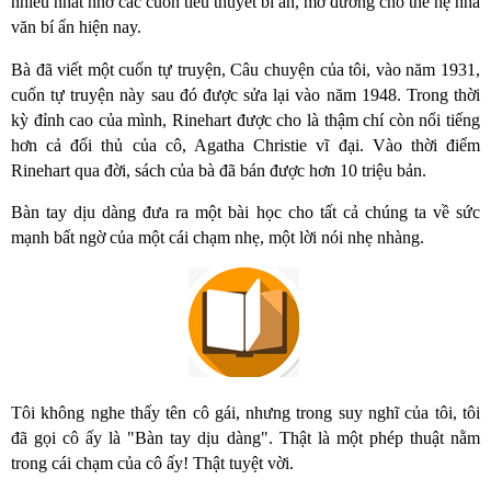
nhiều nhất nhờ các cuốn tiểu thuyết bí ẩn, mở đường cho thế hệ nhà
văn bí ẩn hiện nay.
Bà đã viết một cuốn tự truyện, Câu chuyện của tôi, vào năm 1931,
cuốn tự truyện này sau đó được sửa lại vào năm 1948. Trong thời
kỳ đỉnh cao của mình, Rinehart được cho là thậm chí còn nổi tiếng
hơn cả đối thủ của cô, Agatha Christie vĩ đại. Vào thời điểm
Rinehart qua đời, sách của bà đã bán được hơn 10 triệu bản.
Bàn tay dịu dàng đưa ra một bài học cho tất cả chúng ta về sức
mạnh bất ngờ của một cái chạm nhẹ, một lời nói nhẹ nhàng.
Tôi không nghe thấy tên cô gái, nhưng trong suy nghĩ của tôi, tôi
đã gọi cô ấy là "Bàn tay dịu dàng". Thật là một phép thuật nằm
trong cái chạm của cô ấy! Thật tuyệt vời.