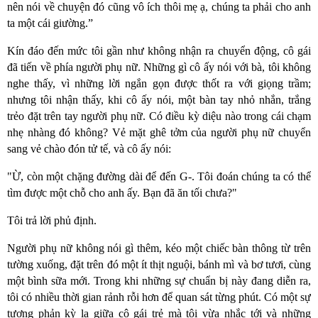
nên nói về chuyện đó cũng vô ích thôi mẹ ạ, chúng ta phải cho anh
ta một cái giường.”
Kín đáo đến mức tôi gần như không nhận ra chuyển động, cô gái
đã tiến về phía người phụ nữ. Những gì cô ấy nói với bà, tôi không
nghe thấy, vì những lời ngắn gọn được thốt ra với giọng trầm;
nhưng tôi nhận thấy, khi cô ấy nói, một bàn tay nhỏ nhắn, trắng
trẻo đặt trên tay người phụ nữ. Có điều kỳ diệu nào trong cái chạm
nhẹ nhàng đó không? Vẻ mặt ghê tởm của người phụ nữ chuyển
sang vẻ chào đón tử tế, và cô ấy nói:
"Ừ, còn một chặng đường dài để đến G-. Tôi đoán chúng ta có thể
tìm được một chỗ cho anh ấy. Bạn đã ăn tối chưa?"
Tôi trả lời phủ định.
Người phụ nữ không nói gì thêm, kéo một chiếc bàn thông từ trên
tường xuống, đặt trên đó một ít thịt nguội, bánh mì và bơ tươi, cùng
một bình sữa mới. Trong khi những sự chuẩn bị này đang diễn ra,
tôi có nhiều thời gian rảnh rỗi hơn để quan sát từng phút. Có một sự
tương phản kỳ lạ giữa cô gái trẻ mà tôi vừa nhắc tới và những