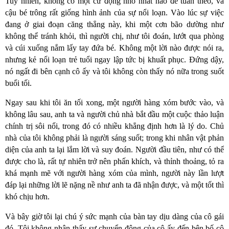
Tuy nhiên, không có một cử động nhỏ nhất nào để tuân theo, và
cậu bé trông rất giống hình ảnh của sự nổi loạn. Vào lúc sự việc
đang ở giai đoạn căng thẳng này, khi một cơn bão dường như
không thể tránh khỏi, thì người chị, như tôi đoán, lướt qua phòng
và cúi xuống nắm lấy tay đứa bé. Không một lời nào được nói ra,
nhưng kẻ nổi loạn trẻ tuổi ngay lập tức bị khuất phục. Đứng dậy,
nó ngất đi bên cạnh cô ấy và tôi không còn thấy nó nữa trong suốt
buổi tối.
Ngay sau khi tôi ăn tối xong, một người hàng xóm bước vào, và
không lâu sau, anh ta và người chủ nhà bắt đầu một cuộc thảo luận
chính trị sôi nổi, trong đó có nhiều khẳng định hơn là lý do. Chủ
nhà của tôi không phải là người sáng suốt; trong khi nhân vật phản
diện của anh ta lại lắm lời và suy đoán. Người đầu tiên, như có thể
được cho là, rất tự nhiên trở nên phấn khích, và thỉnh thoảng, tỏ ra
khá mạnh mẽ với người hàng xóm của mình, người này lần lượt
đáp lại những lời lẽ nặng nề như anh ta đã nhận được, và một tốt thì
khó chịu hơn.
Và bây giờ tôi lại chú ý sức mạnh của bàn tay dịu dàng của cô gái
đó. Tôi không nhận thấy sự chuyển động của cô ấy đến bên bố cô