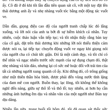
ấy. Cô đã ở đó khi tôi lần đầu tiên quan sát cô, với một tay đặt lên
thái dương anh ấy và nhẹ nhàng vuốt tóc bằng một động tác vuốt
ve.
Dần dần, giọng điệu cao độ của người tranh chấp lúc đó lắng
xuống, và lời nói của anh ta bớt đi sự hiềm khích cá nhân. Tuy
nhiên, cuộc thảo luận vẫn tiếp tục; và tôi nhận thấy rằng bàn tay
của cô gái, đặt trên thái dương khi những lời nói thiếu thiện cảm
được nói ra, lại tiếp tục chuyển động vuốt ve ngay khi giọng nói
của người cha có chút tức giận. Đó là một cảnh đẹp, và tôi chỉ có
thể nhìn và ngạc nhiên trước sức mạnh của sự đụng chạm đó, thật
nhẹ nhàng và kín đáo, nhưng lại có sức mê hoặc đối với trái tim của
tất cả những người xung quanh cô ấy. Khi đứng đó, cô trông giống
như một thiên thần hòa bình, được phái đến vùng nước tĩnh lặng
của đam mê con người. Buồn thay, lạc lõng, tôi không thể không
nghĩ đến nàng, giữa sự thô lỗ và thô lỗ; tuy nhiên, ai hơn họ cần
những ảnh hưởng êm dịu và nhân văn của một người như Bàn tay
dịu dàng.
Nhiều lần nữa, trong buổi tối hôm đó, tôi đã quan sát thấy sức