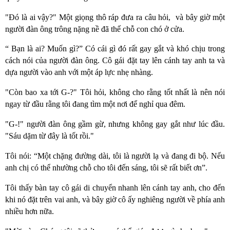
"Đó là ai vậy?" Một giọng thô ráp đưa ra câu hỏi, và bây giờ một
người đàn ông trông nặng nề đã thế chỗ con chó ở cửa.
“ Bạn là ai? Muốn gì?” Có cái gì đó rất gay gắt và khó chịu trong
cách nói của người đàn ông. Cô gái đặt tay lên cánh tay anh ta và
dựa người vào anh với một áp lực nhẹ nhàng.
"Còn bao xa tới G-?" Tôi hỏi, không cho rằng tốt nhất là nên nói
ngay từ đầu rằng tôi đang tìm một nơi để nghỉ qua đêm.
"G-!" người đàn ông gầm gừ, nhưng không gay gắt như lúc đầu.
"Sáu dặm từ đây là tốt rồi."
Tôi nói: “Một chặng đường dài, tôi là người lạ và đang đi bộ. Nếu
anh chị có thể nhường chỗ cho tôi đến sáng, tôi sẽ rất biết ơn”.
Tôi thấy bàn tay cô gái di chuyển nhanh lên cánh tay anh, cho đến
khi nó đặt trên vai anh, và bây giờ cô ấy nghiêng người về phía anh
nhiều hơn nữa.