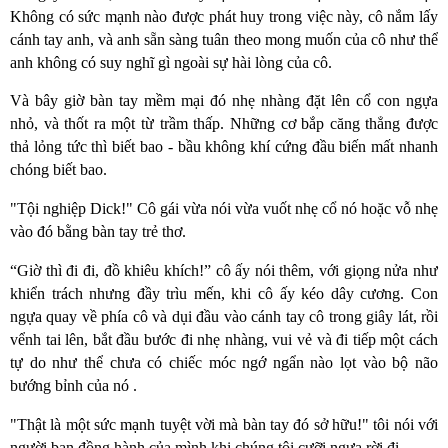
Không có sức mạnh nào được phát huy trong việc này, cô nắm lấy
cánh tay anh, và anh sẵn sàng tuân theo mong muốn của cô như thể
anh không có suy nghĩ gì ngoài sự hài lòng của cô.
Và bây giờ bàn tay mềm mại đó nhẹ nhàng đặt lên cổ con ngựa
nhỏ, và thốt ra một từ trầm thấp. Những cơ bắp căng thẳng được
thả lỏng tức thì biết bao - bầu không khí cứng đầu biến mất nhanh
chóng biết bao.
"Tội nghiệp Dick!" Cô gái vừa nói vừa vuốt nhẹ cổ nó hoặc vỗ nhẹ
vào đó bằng bàn tay trẻ thơ.
“Giờ thì đi đi, đồ khiêu khích!” cô ấy nói thêm, với giọng nửa như
khiển trách nhưng đầy trìu mến, khi cô ấy kéo dây cương. Con
ngựa quay về phía cô và dụi đầu vào cánh tay cô trong giây lát, rồi
vểnh tai lên, bắt đầu bước đi nhẹ nhàng, vui vẻ và đi tiếp một cách
tự do như thể chưa có chiếc móc ngớ ngẩn nào lọt vào bộ não
bướng bỉnh của nó .
"Thật là một sức mạnh tuyệt vời mà bàn tay đó sở hữu!" tôi nói với
người bạn đồng hành của mình khi chúng tôi cưỡi ngựa rời đi.