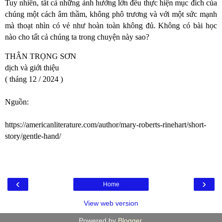
Tuy nhiên, tất cả những ảnh hưởng lớn đều thực hiện mục đích của
chúng một cách âm thầm, không phô trương và với một sức mạnh
mà thoạt nhìn có vẻ như hoàn toàn không đủ. Không có bài học
nào cho tất cả chúng ta trong chuyện này sao?
THÂN TRỌNG SƠN
dịch và giới thiệu
( tháng 12 / 2024 )
Nguồn:
https://americanliterature.com/author/mary-roberts-rinehart/short-
story/gentle-hand/
‹
›
Home
View web version
Powered by
Blogger
.