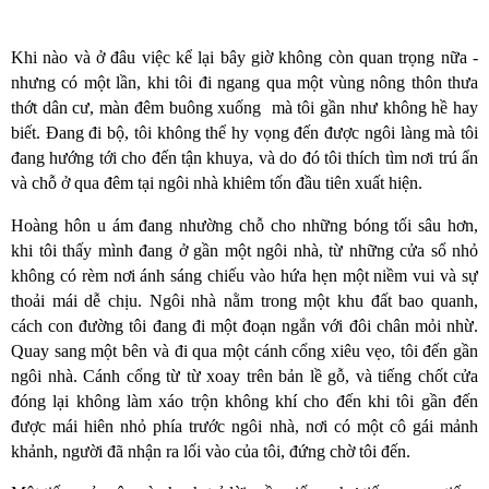
Khi nào và ở đâu việc kể lại bây giờ không còn quan trọng nữa -
nhưng có một lần, khi tôi đi ngang qua một vùng nông thôn thưa
thớt dân cư, màn đêm buông xuống mà tôi gần như không hề hay
biết. Đang đi bộ, tôi không thể hy vọng đến được ngôi làng mà tôi
đang hướng tới cho đến tận khuya, và do đó tôi thích tìm nơi trú ẩn
và chỗ ở qua đêm tại ngôi nhà khiêm tốn đầu tiên xuất hiện.
Hoàng hôn u ám đang nhường chỗ cho những bóng tối sâu hơn,
khi tôi thấy mình đang ở gần một ngôi nhà, từ những cửa sổ nhỏ
không có rèm nơi ánh sáng chiếu vào hứa hẹn một niềm vui và sự
thoải mái dễ chịu. Ngôi nhà nằm trong một khu đất bao quanh,
cách con đường tôi đang đi một đoạn ngắn với đôi chân mỏi nhừ.
Quay sang một bên và đi qua một cánh cổng xiêu vẹo, tôi đến gần
ngôi nhà. Cánh cổng từ từ xoay trên bản lề gỗ, và tiếng chốt cửa
đóng lại không làm xáo trộn không khí cho đến khi tôi gần đến
được mái hiên nhỏ phía trước ngôi nhà, nơi có một cô gái mảnh
khảnh, người đã nhận ra lối vào của tôi, đứng chờ tôi đến.