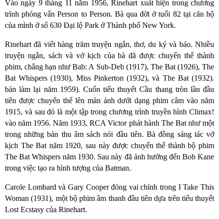
Vào ngày 9 tháng 11 năm 1956, Rinehart xuất hiện trong chương
trình phỏng vấn Person to Person. Bà qua đời ở tuổi 82 tại căn hộ
của mình ở số 630 Đại lộ Park ở Thành phố New York.
Rinehart đã viết hàng trăm truyện ngắn, thơ, du ký và báo. Nhiều
truyện ngắn, sách và vở kịch của bà đã được chuyển thể thành
phim, chẳng hạn như Bab: A Sub-Deb (1917), The Bat (1926), The
Bat Whispers (1930), Miss Pinkerton (1932), và The Bat (1932).
bản làm lại năm 1959). Cuốn tiểu thuyết Cầu thang tròn lần đầu
tiên được chuyển thể lên màn ảnh dưới dạng phim câm vào năm
1915, và sau đó là một tập trong chương trình truyền hình Climax!
vào năm 1956. Năm 1933, RCA Victor phát hành The Bat như một
trong những bản thu âm sách nói đầu tiên. Bà đồng sáng tác vở
kịch The Bat năm 1920, sau này được chuyển thể thành bộ phim
The Bat Whispers năm 1930. Sau này đã ảnh hưởng đến Bob Kane
trong việc tạo ra hình tượng của Batman.
Carole Lombard và Gary Cooper đóng vai chính trong I Take This
Woman (1931), một bộ phim âm thanh đầu tiên dựa trên tiểu thuyết
Lost Ecstasy của Rinehart.