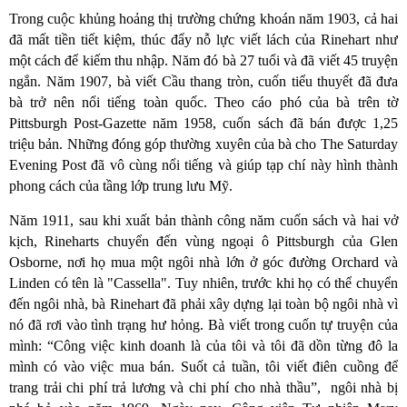
Trong cuộc khủng hoảng thị trường chứng khoán năm 1903, cả hai
đã mất tiền tiết kiệm, thúc đẩy nỗ lực viết lách của Rinehart như
một cách để kiếm thu nhập. Năm đó bà 27 tuổi và đã viết 45 truyện
ngắn. Năm 1907, bà viết Cầu thang tròn, cuốn tiểu thuyết đã đưa
bà trở nên nổi tiếng toàn quốc. Theo cáo phó của bà trên tờ
Pittsburgh Post-Gazette năm 1958, cuốn sách đã bán được 1,25
triệu bản. Những đóng góp thường xuyên của bà cho The Saturday
Evening Post đã vô cùng nổi tiếng và giúp tạp chí này hình thành
phong cách của tầng lớp trung lưu Mỹ.
Năm 1911, sau khi xuất bản thành công năm cuốn sách và hai vở
kịch, Rineharts chuyển đến vùng ngoại ô Pittsburgh của Glen
Osborne, nơi họ mua một ngôi nhà lớn ở góc đường Orchard và
Linden có tên là "Cassella". Tuy nhiên, trước khi họ có thể chuyển
đến ngôi nhà, bà Rinehart đã phải xây dựng lại toàn bộ ngôi nhà vì
nó đã rơi vào tình trạng hư hỏng. Bà viết trong cuốn tự truyện của
mình: “Công việc kinh doanh là của tôi và tôi đã dồn từng đô la
mình có vào việc mua bán. Suốt cả tuần, tôi viết điên cuồng để
trang trải chi phí trả lương và chi phí cho nhà thầu”, ngôi nhà bị