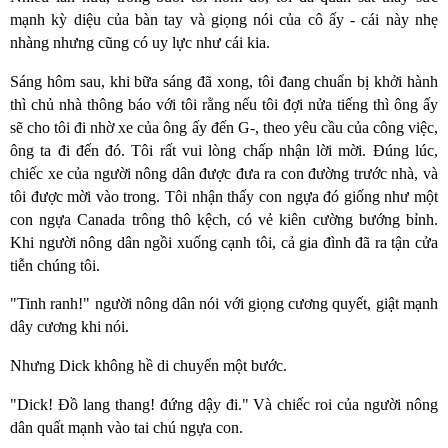
mạnh kỳ diệu của bàn tay và giọng nói của cô ấy - cái này nhẹ
nhàng nhưng cũng có uy lực như cái kia.
Sáng hôm sau, khi bữa sáng đã xong, tôi đang chuẩn bị khởi hành
thì chủ nhà thông báo với tôi rằng nếu tôi đợi nửa tiếng thì ông ấy
sẽ cho tôi đi nhờ xe của ông ấy đến G-, theo yêu cầu của công việc,
ông ta đi đến đó. Tôi rất vui lòng chấp nhận lời mời. Đúng lúc,
chiếc xe của người nông dân được đưa ra con đường trước nhà, và
tôi được mời vào trong. Tôi nhận thấy con ngựa đó giống như một
con ngựa Canada trông thô kệch, có vẻ kiên cường bướng bỉnh.
Khi người nông dân ngồi xuống cạnh tôi, cả gia đình đã ra tận cửa
tiễn chúng tôi.
"Tinh ranh!" người nông dân nói với giọng cương quyết, giật mạnh
dây cương khi nói.
Nhưng Dick không hề di chuyển một bước.
"Dick! Đồ lang thang! đứng dậy đi." Và chiếc roi của người nông
dân quất mạnh vào tai chú ngựa con.