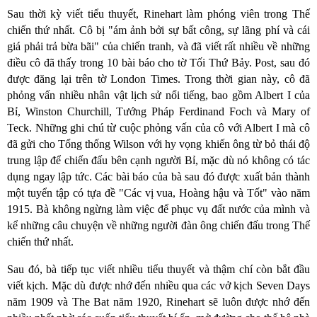
Sau thời kỳ viết tiểu thuyết, Rinehart làm phóng viên trong Thế
chiến thứ nhất. Cô bị "ám ảnh bởi sự bất công, sự lãng phí và cái
giá phải trả bừa bãi" của chiến tranh, và đã viết rất nhiều về những
điều cô đã thấy trong 10 bài báo cho tờ Tối Thứ Bảy. Post, sau đó
được đăng lại trên tờ London Times. Trong thời gian này, cô đã
phỏng vấn nhiều nhân vật lịch sử nổi tiếng, bao gồm Albert I của
Bỉ, Winston Churchill, Tướng Pháp Ferdinand Foch và Mary of
Teck. Những ghi chú từ cuộc phỏng vấn của cô với Albert I mà cô
đã gửi cho Tổng thống Wilson với hy vọng khiến ông từ bỏ thái độ
trung lập để chiến đấu bên cạnh người Bỉ, mặc dù nó không có tác
dụng ngay lập tức. Các bài báo của bà sau đó được xuất bản thành
một tuyển tập có tựa đề "Các vị vua, Hoàng hậu và Tốt" vào năm
1915. Bà không ngừng làm việc để phục vụ đất nước của mình và
kể những câu chuyện về những người đàn ông chiến đấu trong Thế
chiến thứ nhất.
Sau đó, bà tiếp tục viết nhiều tiểu thuyết và thậm chí còn bắt đầu
viết kịch. Mặc dù được nhớ đến nhiều qua các vở kịch Seven Days
năm 1909 và The Bat năm 1920, Rinehart sẽ luôn được nhớ đến