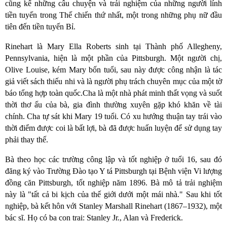
cũng kể những câu chuyện và trải nghiệm của những người lính
tiền tuyến trong Thế chiến thứ nhất, một trong những phụ nữ đầu
tiên đến tiền tuyến Bỉ.
Rinehart là Mary Ella Roberts sinh tại Thành phố Allegheny,
Pennsylvania, hiện là một phần của Pittsburgh. Một người chị,
Olive Louise, kém Mary bốn tuổi, sau này được công nhận là tác
giả viết sách thiếu nhi và là người phụ trách chuyên mục của một tờ
báo tổng hợp toàn quốc.Cha là một nhà phát minh thất vọng và suốt
thời thơ ấu của bà, gia đình thường xuyên gặp khó khăn về tài
chính. Cha tự sát khi Mary 19 tuổi. Có xu hướng thuận tay trái vào
thời điểm được coi là bất lợi, bà đã được huấn luyện để sử dụng tay
phải thay thế.
Bà theo học các trường công lập và tốt nghiệp ở tuổi 16, sau đó
đăng ký vào Trường Đào tạo Y tá Pittsburgh tại Bệnh viện Vi lượng
đồng căn Pittsburgh, tốt nghiệp năm 1896. Bà mô tả trải nghiệm
này là "tất cả bi kịch của thế giới dưới một mái nhà." Sau khi tốt
nghiệp, bà kết hôn với Stanley Marshall Rinehart (1867–1932), một
bác sĩ.
Họ có ba con trai: Stanley Jr., Alan và Frederick.