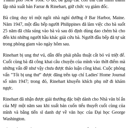
lập nhà xuất bản Farrar & Rinehart, giữ chức vụ giám đốc.
Bà cũng duy trì một ngôi nhà nghỉ dưỡng ở Bar Harbor, Maine.
Năm 1947, một đầu bếp người Philippines đã làm việc cho bà suốt
25 năm đã chĩa súng vào bà và sau đó định dùng dao chém bà cho
đến khi những người hầu khác giải cứu bà. Người đầu bếp đã tự sát
trong phòng giam vào ngày hôm sau.
Rinehart bị ung thư vú, dẫn đến phải phẫu thuật cắt bỏ vú triệt để.
Cuối cùng bà đã công khai câu chuyện của mình vào thời điểm mà
những vấn đề như vậy chưa được thảo luận công khai. Cuộc phỏng
vấn "Tôi bị ung thư" được đăng trên tạp chí Ladies' Home Journal
số năm 1947; trong đó, Rinehart khuyến khích phụ nữ đi khám
ngực.
Rinehart đã nhận được giải thưởng đặc biệt dành cho Nhà văn bí ẩn
của Mỹ một năm sau khi xuất bản cuốn tiểu thuyết cuối cùng của
mình và bằng tiến sĩ danh dự về văn học của Đại học George
Washington.