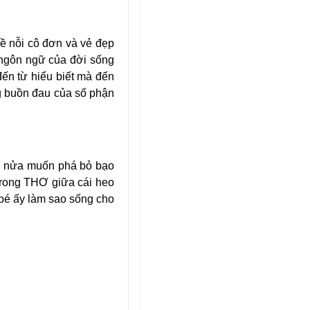
 về nỗi cô đơn và vẻ đẹp
là ngôn ngữ của đời sống
đến từ hiểu biết mà đến
ng buồn đau của số phận
ôi nửa muốn phá bỏ bạo
t trong THƠ giữa cái heo
́ ấy làm sao sống cho