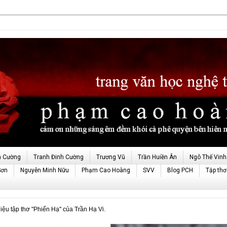
h Cường
Tranh Đinh Cường
Trương Vũ
Trần Huiền Ân
Ngô Thế Vinh
Sơn
Nguyễn Minh Nữu
Phạm Cao Hoàng
SVV
Blog PCH
Tập thơ
u tập thơ "Phiến Hạ" của Trần Hạ Vi.