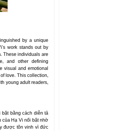
stinguished by a unique
Vi's work stands out by
m. These individuals are
ge, and other defining
he visual and emotional
f love. This collection,
with young adult readers,
xperience.
 bật bằng cách diễn tả
m của Hạ Vi nổi bật nhờ
 được tôn vinh vì đức