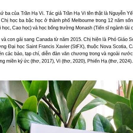
ứ ba của Trần Hạ Vi. Tác giả Trần Hạ Vi tên thật là Nguyễn Yế
 Chị học ba bậc học ở thành phố Melbourne trong 12 năm số
 học, Cao học) và học bổng trường Monash (Tiến sĩ ngành tài c
 và con gái sang Canada từ năm 2015. Chị hiện là Phó Giáo Sư
ường Đại học Saint Francis Xavier (StFX), thuộc Nova Scotia,
ên các báo, tạp chí, diễn đàn văn chương trong và ngoài nướ
ng miền ký ức (thơ, 2017), Vi (thơ, 2020), Phiến Hạ (thơ, 2024).