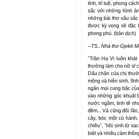
tính, trí tuệ, phong c
sắc với những hình ản
những bài thơ sâu sắc 
được kỳ vọng sẽ đặc b
phong phú. (bản dịch)
--TS., Nhà thơ Gjekë M
"Trần Hạ Vi luôn khá
thường làm cho nữ sĩ c
Dấu chân của chị thườ
mộng và hiện sinh, tĩn
ngân mọi cung bậc của
vào những góc khuất 
nước ngầm, tinh tế nh
đêm... Và cũng đôi lần
cây, bóc một củ hành,
chiều", "hồi sinh từ s
biệt và nhiều cảm thông