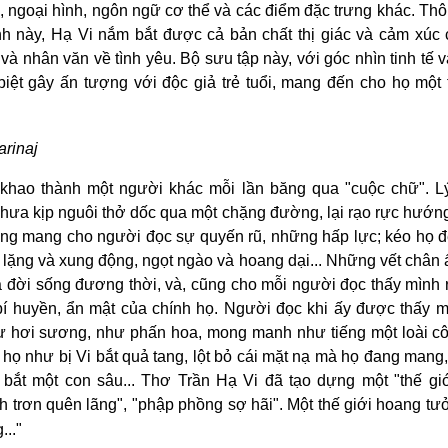
ách, ngoại hình, ngôn ngữ cơ thể và các điểm đặc trưng khác. Th
h này, Hạ Vi nắm bắt được cả bản chất thị giác và cảm xúc 
và nhân văn về tình yêu. Bộ sưu tập này, với góc nhìn tinh tế v
iệt gây ấn tượng với độc giả trẻ tuổi, mang đến cho họ một 
arinaj
t khao thành một người khác mỗi lần băng qua "cuộc chữ". L
hưa kịp nguôi thở dốc qua một chặng đường, lại rạo rực hướn
ng mang cho người đọc sự quyến rũ, những hấp lực; kéo họ đ
h lặng và xung động, ngọt ngào và hoang dại... Những vết chân 
 đời sống đương thời, và, cũng cho mỗi người đọc thấy mình 
bí huyền, ẩn mật của chính họ. Người đọc khi ấy được thấy 
ư hơi sương, như phấn hoa, mong manh như tiếng một loài cô
, họ như bị Vi bắt quả tang, lột bỏ cái mặt nạ mà họ đang man
 bắt một con sâu... Thơ Trần Hạ Vi đã tạo dựng một "thế g
ạch trơn quên lãng", "phập phồng sợ hãi". Một thế giới hoang t
..."