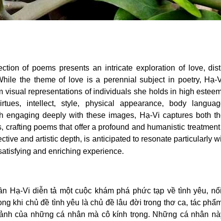
lection of poems presents an intricate exploration of love, di
hile the theme of love is a perennial subject in poetry, Hạ-
om visual representations of individuals she holds in high estee
virtues, intellect, style, physical appearance, body langua
gh engaging deeply with these images, Hạ-Vi captures both t
, crafting poems that offer a profound and humanistic treatment o
tive and artistic depth, is anticipated to resonate particularly 
 a deeply satisfying and enriching e
ần Hạ-Vi diễn tả một cuộc khám phá phức tạp về tình yêu, nổi
ong khi chủ đề tình yêu là chủ đề lâu đời trong thơ ca, tác phẩ
 ảnh của những cá nhân mà cô kính trọng. Những cá nhân này