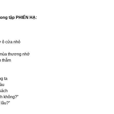
trong tập PHIẾN HẠ:
 ô cửa nhỏ
 mùa thương nhớ
h thẫm
g ta
màu
 sách
nh không?”
 lâu?”