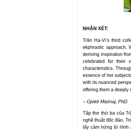
NHẬN XÉT:
Trần Hạ-Vi's third col
ekphrastic approach. W
deriving inspiration fr
celebrated for their 
characteristics. Throu
essence of her subjects
with its nuanced perspec
offering them
-- Gjekë Marinaj, PhD
Tập thơ thứ ba của Tr
nghệ thuật độc đáo. Tr
lấy cảm hứng từ hình