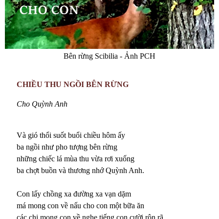
Bên rừng Scibilia - Ảnh PCH
CHIỀU THU NGỒI BÊN RỪNG
Cho Quỳnh Anh
Và gió thổi suốt buổi chiều hôm ấy
ba ngồi như pho tượng bên rừng
những chiếc lá mùa thu vừa rơi xuống
ba chợt buồn và thương nhớ Quỳnh Anh.
Con lấy chồng xa đường xa vạn dặm
má mong con về nấu cho con một bữa ăn
các chị mong con về nghe tiếng con cười rộn rã