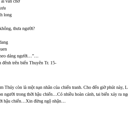
 ai vẫn chờ
xưa
nh long
không, thưa người?
 dang
quen
 theo dáng người…”…
h đênh trên biển Thuyên Tr. 15-
m Thúy còn là một nạn nhân của chiến tranh. Cho đến giờ phút này, L
on người trong thời hậu chiến…Có nhiều hoàn cảnh, tai biến xảy ra n
thời hậu chiến…Xin đừng ngộ nhận…