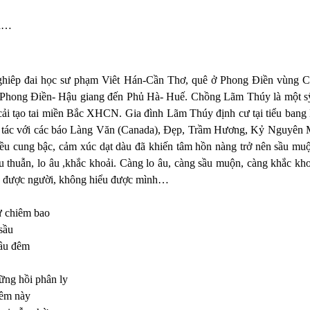
nh…
nghiêp đai học sư phạm Viêt Hán-Cần Thơ, quê ở Phong Điền vùng
 Phong Điền- Hậu giang đến Phủ Hà- Huế. Chồng Lãm Thúy là một s
ải tạo tai miền Bắc XHCN. Gia đình Lãm Thúy định cư tại tiểu ban
tác với các báo Làng Văn (Canada), Đẹp, Trầm Hương, Kỷ Nguyên
u cung bậc, cảm xúc dạt dàu đã khiến tâm hồn nàng trở nên sầu muộn
 thuẫn, lo âu ,khắc khoải. Càng lo âu,
càng sầu muộn, càng khắc kho
ểu được người, không hiểu được mình…
ừ chiêm bao
sầu
hâu đêm
ng hồi phân ly
êm này