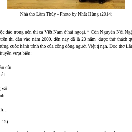
Nhà thơ Lãm Thúy - Photo by Nhất Hùng (2014)
c đáo trong nền thi ca Viêt Nam ở hải ngoại. “ Còn Nguyên Nỗi Ngậ
trên thi đàn vào năm 2000, đến nay đã là 23 năm, được thử thách qu
hững cuôc hành trình thơ của cộng đồng người Việt tị nạn. Đọc thơ Lã
thuyền vượt biển:
ần đời
mắt
i
 vất
inh
t
ình…
. 15)