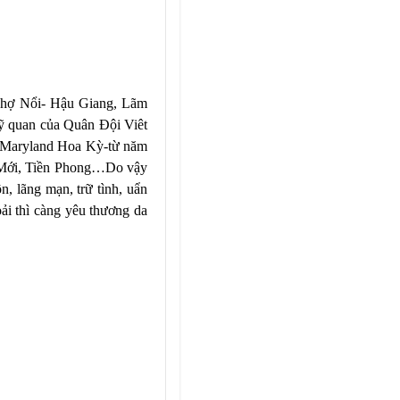
 Chợ Nổi- Hậu Giang, Lãm
ỹ quan của Quân Đội Viêt
g Maryland Hoa Kỳ-từ năm
 Mới, Tiền Phong…Do vậy
, lãng mạn, trữ tình, uẩn
ải thì càng yêu thương da