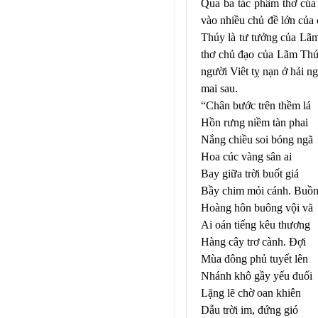
Qua ba tác phẩm thơ củ
vào nhiều chủ đề lớn của 
Thúy là tư tưởng của Lãm
thơ chủ đạo của Lãm Thúy
người Viêt tỵ nạn ở hải n
mai sau.
“Chân bước trên thềm lá
Hồn rưng niềm tàn phai
Nắng chiều soi bóng ngã
Hoa cúc vàng sân ai
Bay giữa trời buốt giá
Bầy chim mỏi cánh. Buồn
Hoàng hôn buông vội vã
Ai oán tiếng kêu thương
Hàng cây trơ cành. Đợi
Mùa đông phủ tuyết lên
Nhánh khô gầy yếu đuối
Lặng lẽ chờ oan khiên
Dẫu trời im, đứng gió