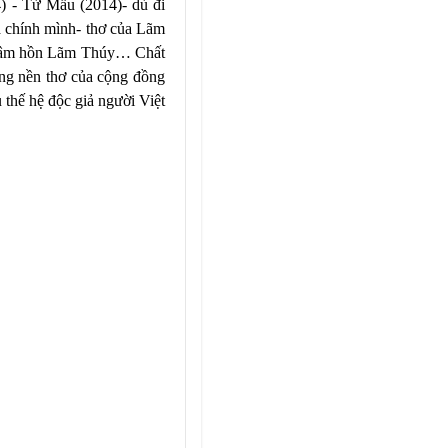
 - Từ Mẫu (2014)- dù đi
ủa chính mình- thơ của Lãm
ủa tâm hồn Lãm Thúy… Chất
ong nền thơ của cộng đồng
 thế hệ độc
giả người Việt