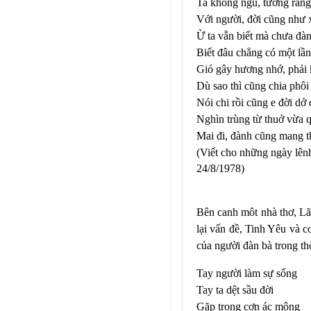
Ta không ngủ, tưởng rằng
Với người, đời cũng như 
Ừ ta vẫn biết mà chưa đà
Biết đâu chẳng có một lần
Gió gây hương nhớ, phải 
Dù sao thì cũng chia phôi
Nói chi rồi cũng e đời dở
Nghìn trùng từ thuở vừa 
Mai đi, đành cũng mang
(Viết cho những ngày lên
24/8/1978)
Bên canh môt nhà thơ, Lã
lại vấn đề, Tinh Yêu và c
của người đàn bà trong 
Tay người làm sự sống
Tay ta dệt sầu đời
Gặp trong cơn ác mộng