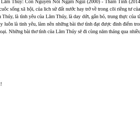
a Lãm Thúy: Còn Nguyên Nỗi Ngậm Ngùi (2000) - Thâm Tình (2014)
cuôc sống xã hội, của lich sử đất nước hay trở về trong cõi riêng tư c
 Thúy, là tình yêu của Lãm Thúy, là day dứt, gắn bó, trung thực c
 luôn là tinh yêu, làm nên những bài thơ tình đạt được đinh điểm tr
goại. Những bài thơ tình của Lãm Thúy sẽ đi cùng năm tháng qua nhiều
!