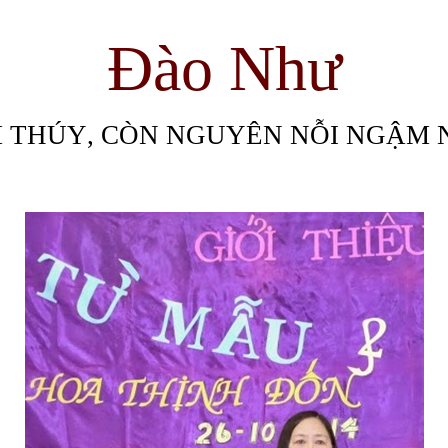
Đào Như
 THÚY
,
CÒN NGUYÊN NỖI NGẬM 