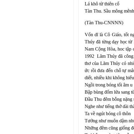
Lá khô từ thiên cổ
Tàn Thu. Sầu mông mê
(Tàn Thu-CNNNN)
Vốn dĩ là Cô Giáo, tốt 
Thúy đã từng dạy học từ
Nam Cộng Hòa, hoc tập c
1992 Lãm Thúy đã công 
thơ của Lãm Thúy có nhiề
ức rồi đưa đến chỗ tự mâu
diết, nhiều khi không hi
Ngồi trong bóng tối âm u
Bập bùng đốm lửa sang t
Đầu Thu đêm bỗng nặng 
Nghe như tiếng thở dài t
Ta về ngút bóng cô thôn
Tưởng như muôn dậm nhữ
Những đêm cũng giống đ