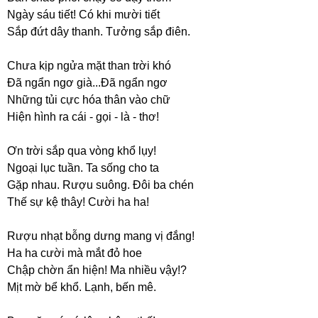
Ngày sáu tiết! Có khi mười tiết
Sắp đứt dây thanh. Tưởng sắp điên.
Chưa kịp ngửa mặt than trời khó
Đã ngẩn ngơ già...Đã ngẩn ngơ
Những tủi cực hóa thân vào chữ
Hiện hình ra cái - gọi - là - thơ!
Ơn trời sắp qua vòng khổ lụy!
Ngoại lục tuần. Ta sống cho ta
Gặp nhau. Rượu suông. Đôi ba chén
Thế sự kệ thây! Cười ha ha!
Rượu nhạt bỗng dưng mang vị đắng!
Ha ha cười mà mắt đỏ hoe
Chập chờn ẩn hiện! Ma nhiều vậy!?
Mịt mờ bể khổ. Lạnh, bến mê.