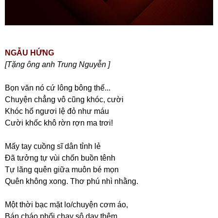
NGẪU HỨNG
[Tặng ông anh Trung Nguyễn ]
Bọn văn nó cứ lông bông thế...
Chuyện chẳng vô cũng khóc, cười
Khóc hổ ngươi lệ đỏ như máu
Cười khốc khô rờn rợn ma trơi!
Mấy tay cuồng sĩ dân tỉnh lẻ
Đã tưởng tự vùi chốn buồn tênh
Tự lãng quên giữa muôn bé mọn
Quên không xong. Thơ phú nhì nhằng.
Một thời bạc mặt lo/chuyện cơm áo,
Bán cháo phổi chạy sô dạy thêm